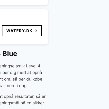
WATERY.DK →
 Blue
ningselastik Level 4
hjælper dig med at opnå
ømt om, så bør du købe
artnere i dag.
t opnå resultater, så er
æningsmål på en sikker