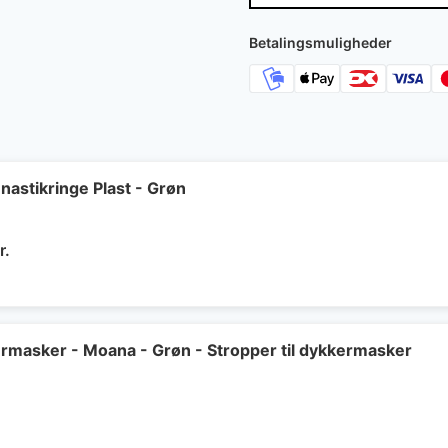
Betalingsmuligheder
astikringe Plast - Grøn
Den
r.
delige
aktuelle
pris
er:
..
299 kr..
kermasker - Moana - Grøn - Stropper til dykkermasker