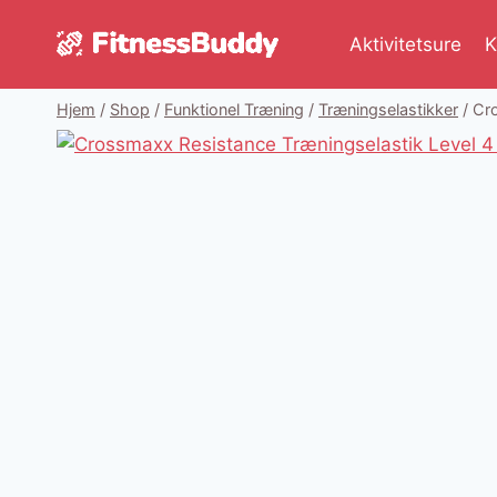
Fortsæt
til
Aktivitetsure
K
indhold
Hjem
/
Shop
/
Funktionel Træning
/
Træningselastikker
/
Cro