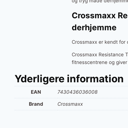
og tryg måde derhjemm
Crossmaxx Res
derhjemme
Crossmaxx er kendt for d
Crossmaxx Resistance Tr
fitnesscentrene og giver
Yderligere information
EAN
7430436036008
Brand
Crossmaxx