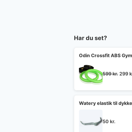
Har du set?
Odin Crossfit ABS Gymn
Den
599
kr.
299
k
oprin
pris
var:
599 kr
Watery elastik til dyk
50
kr.