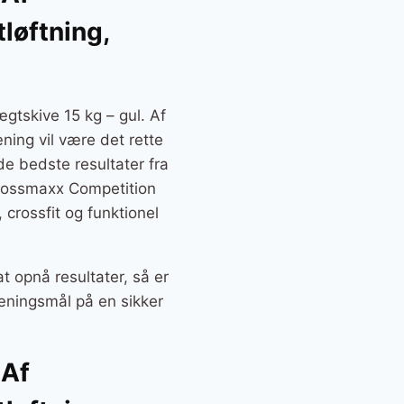
tløftning,
gtskive 15 kg – gul. Af
æning vil være det rette
 de bedste resultater fra
Crossmaxx Competition
 crossfit og funktionel
t opnå resultater, så er
æningsmål på en sikker
 Af