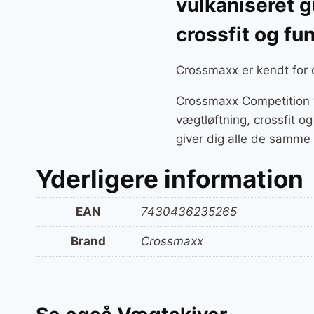
vulkaniseret g
crossfit og fu
Crossmaxx er kendt for d
Crossmaxx Competition væ
vægtløftning, crossfit o
giver dig alle de samme 
Yderligere information
EAN
7430436235265
Brand
Crossmaxx