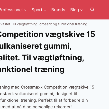
Professionel
Sport
Brands
Blog
itet. Til vægtløftning, crossfit og funktionel træning
ompetition vægtskive 15
 vulkaniseret gummi,
litet. Til vægtløftning,
funktionel træning
ræning med Crossmaxx Competition vægtskive 15
slidstærk vulkaniseret gummi, designet til
 funktionel træning. Perfekt til at forbedre din
 med at nå dine personlige rekorder!