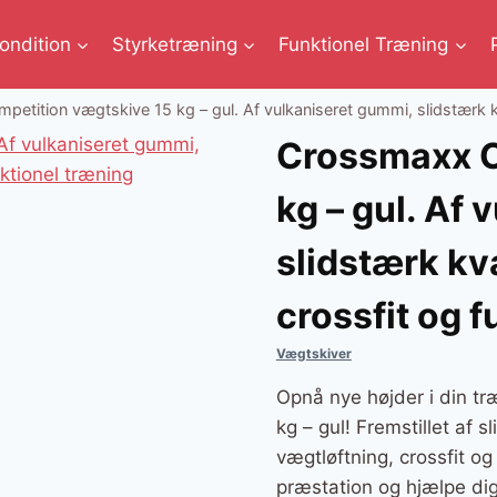
ondition
Styrketræning
Funktionel Træning
tition vægtskive 15 kg – gul. Af vulkaniseret gummi, slidstærk kval
Crossmaxx C
kg – gul. Af
slidstærk kva
crossfit og 
Vægtskiver
Opnå nye højder i din t
kg – gul! Fremstillet af 
vægtløftning, crossfit og
præstation og hjælpe dig