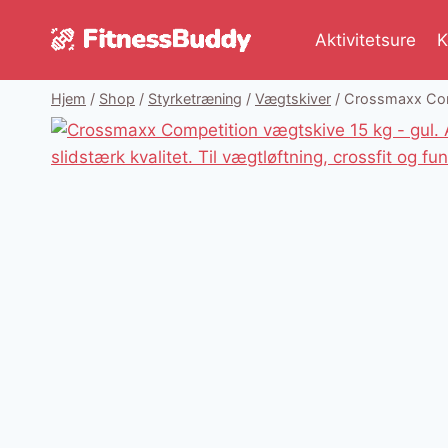
Fortsæt
til
Aktivitetsure
K
indhold
Hjem
/
Shop
/
Styrketræning
/
Vægtskiver
/
Crossmaxx Compe