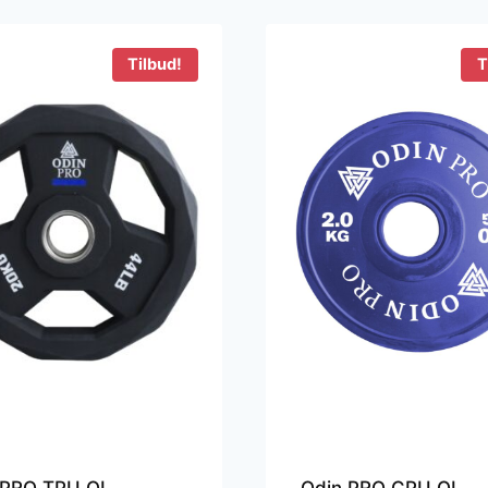
Tilbud!
T