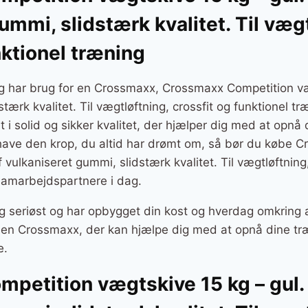
ummi, slidstærk kvalitet. Til væg
nktionel træning
og har brug for en Crossmaxx, Crossmaxx Competition væ
tærk kvalitet. Til vægtløftning, crossfit og funktionel tr
rt i solid og sikker kvalitet, der hjælper dig med at opnå
l have den krop, du altid har drømt om, så bør du købe 
 vulkaniseret gummi, slidstærk kvalitet. Til vægtløftning,
 samarbejdspartnere i dag.
g seriøst og har opbygget din kost og hverdag omkring a
er en Crossmaxx, der kan hjælpe dig med at opnå dine tr
e.
petition vægtskive 15 kg – gul.