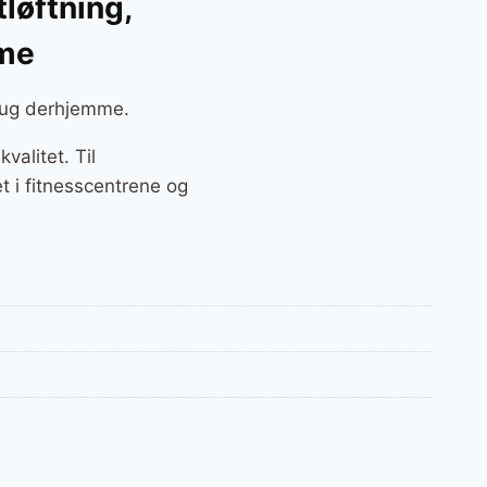
tløftning,
mme
brug derhjemme.
alitet. Til
t i fitnesscentrene og