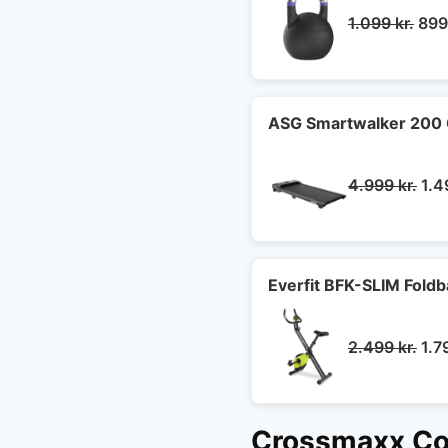
Den
1.099
kr.
89
opr
pris
var:
1.09
ASG Smartwalker 200
De
4.999
kr.
1.
opr
pri
var
4.9
Everfit BFK-SLIM Fold
De
2.499
kr.
1.7
opr
pri
var
Crossmaxx Com
2.4