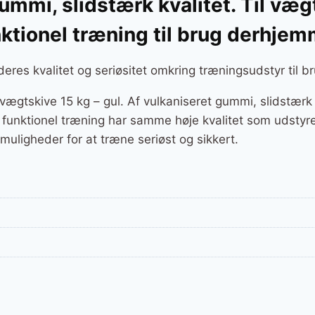
ummi, slidstærk kvalitet. Til væg
nktionel træning til brug derhje
eres kvalitet og seriøsitet omkring træningsudstyr til 
gtskive 15 kg – gul. Af vulkaniseret gummi, slidstærk kv
g funktionel træning har samme høje kvalitet som udstyre
muligheder for at træne seriøst og sikkert.