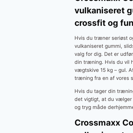
vulkaniseret g
crossfit og fu
Hvis du træner seriøst 
vulkaniseret gummi, slids
valg for dig. Det er udfø
din træning. Hvis du vi
vægtskive 15 kg – gul. Af
træning fra en af vores
Hvis du tager din trænin
det vigtigt, at du vælg
og tryg måde derhjemm
Crossmaxx Com