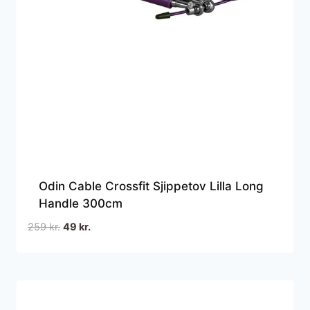
Odin Cable Crossfit Sjippetov Lilla Long
Handle 300cm
Den
Den
259
kr.
49
kr.
oprindelige
aktuelle
pris
pris
var:
er:
259 kr..
49 kr..