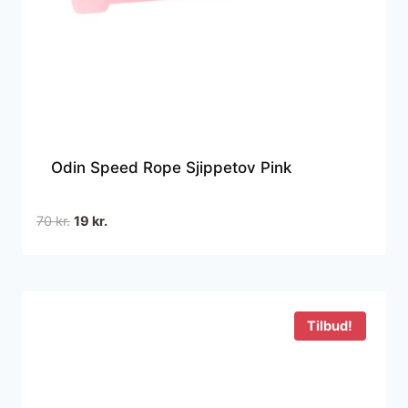
Odin Speed Rope Sjippetov Pink
Den
Den
70
kr.
19
kr.
oprindelige
aktuelle
pris
pris
var:
er:
70 kr..
19 kr..
Tilbud!