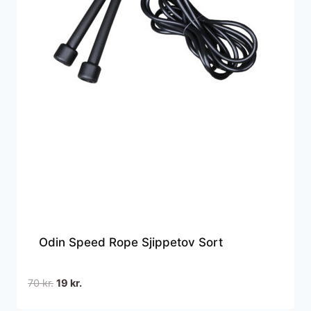
Odin Speed Rope Sjippetov Sort
Den
Den
70
kr.
19
kr.
oprindelige
aktuelle