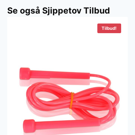
pris
pris
Se også Sjippetov Tilbud
var:
er:
70 kr..
19 kr..
Tilbud!