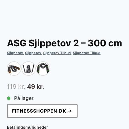
ASG Sjippetov 2 – 300 cm
Sjippetov
,
Sjippetov
,
Sjippetov Tilbud
,
Sjippetov Tilbud
Den
Den
119
kr.
49
kr.
oprindelige
aktuelle
På lager
pris
pris
FITNESSSHOPPEN.DK →
var:
er:
119 kr..
49 kr..
Betalingsmuligheder