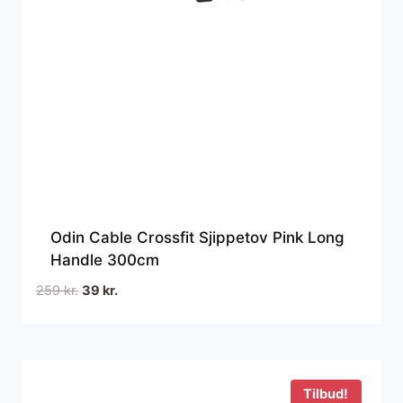
Odin Cable Crossfit Sjippetov Pink Long
Handle 300cm
Den
Den
259
kr.
39
kr.
oprindelige
aktuelle
pris
pris
var:
er:
259 kr..
39 kr..
Tilbud!