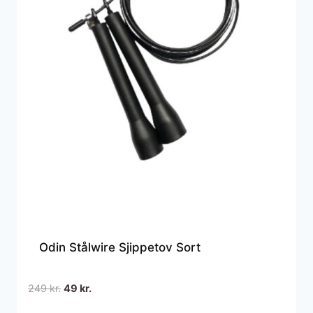
Odin Stålwire Sjippetov Sort
Den
Den
249
kr.
49
kr.
oprindelige
aktuelle