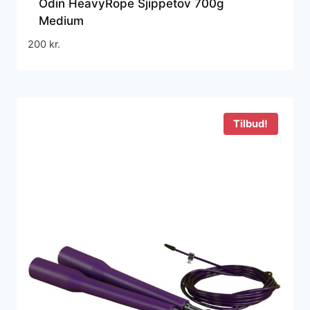
Odin HeavyRope Sjippetov 700g
Medium
200
kr.
Tilbud!