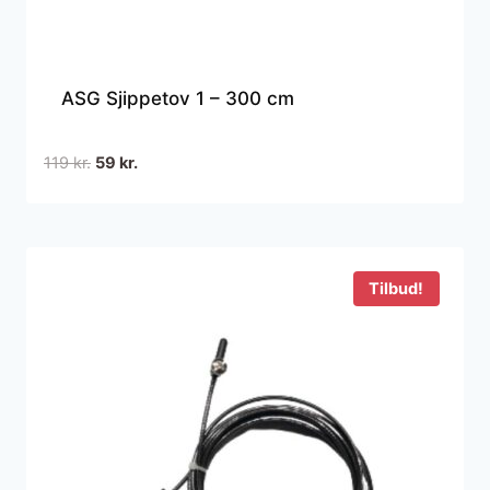
ASG Sjippetov 1 – 300 cm
Den
Den
119
kr.
59
kr.
oprindelige
aktuelle
pris
pris
var:
er:
119 kr..
59 kr..
Tilbud!