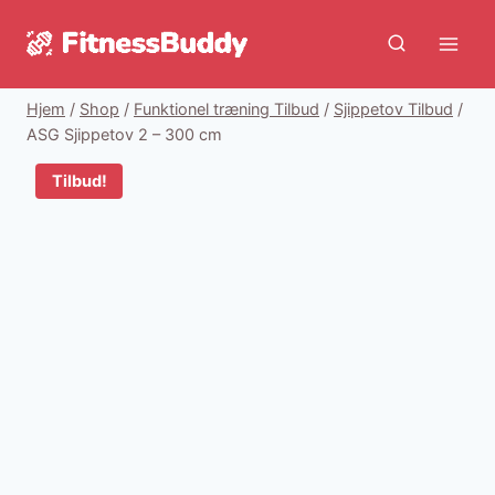
Fortsæt
til
indhold
Hjem
/
Shop
/
Funktionel træning Tilbud
/
Sjippetov Tilbud
/
ASG Sjippetov 2 – 300 cm
Tilbud!