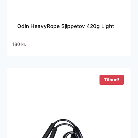
Odin HeavyRope Sjippetov 420g Light
180
kr.
Tilbud!