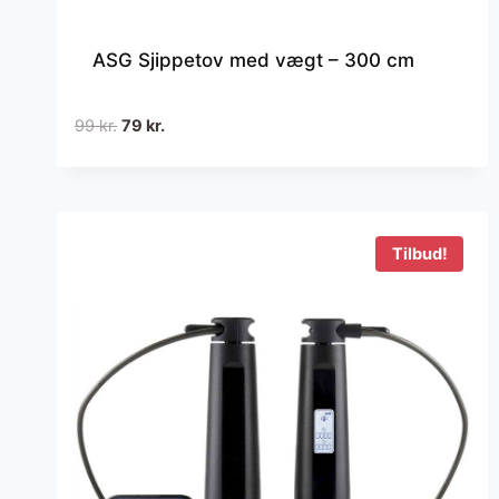
ASG Sjippetov med vægt – 300 cm
Den
Den
99
kr.
79
kr.
oprindelige
aktuelle
pris
pris
var:
er:
99 kr..
79 kr..
Tilbud!