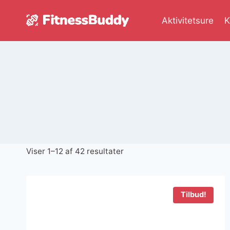
Fortsæt
til
Aktivitetsure
K
indhold
Sorteret
Viser 1–12 af 42 resultater
efter
seneste
Tilbud!