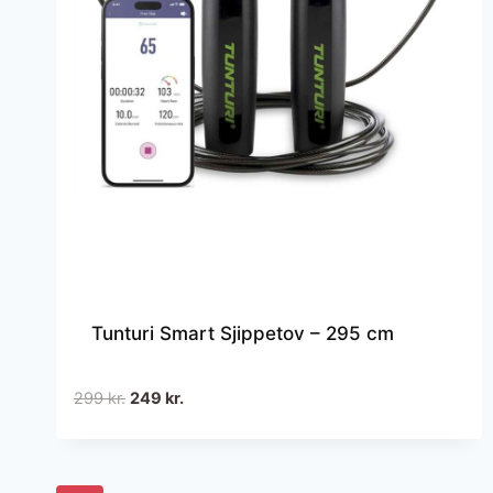
Tunturi Smart Sjippetov – 295 cm
Den
Den
299
kr.
249
kr.
oprindelige
aktuelle
pris
pris
var:
er: