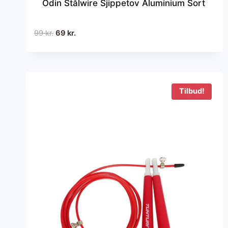
Odin Stålwire Sjippetov Aluminium Sort
Den
Den
99
kr.
69
kr.
oprindelige
aktuelle
pris
pris
var:
er:
99 kr..
69 kr..
Tilbud!