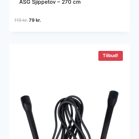
ASG Sjippetov – 270 cm
Den
Den
119
kr.
79
kr.
oprindelige
aktuelle
pris
pris
var:
er:
119 kr..
79 kr..
Tilbud!