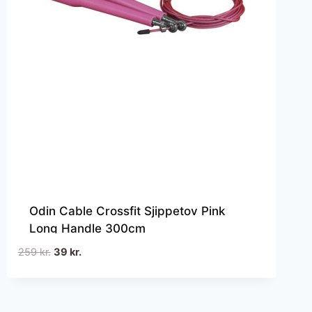
Odin Cable Crossfit Sjippetov Pink
Long Handle 300cm
Den
Den
259
kr.
39
kr.
oprindelige
aktuelle
pris
pris
var:
er: