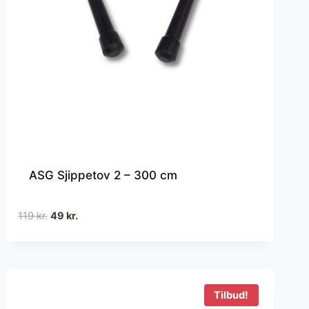
ASG Sjippetov 2 – 300 cm
Den
Den
119
kr.
49
kr.
oprindelige
aktuelle
pris
pris
var:
er:
119 kr..
49 kr..
Tilbud!