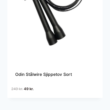
Odin Stålwire Sjippetov Sort
Den
Den
249
kr.
49
kr.
oprindelige
aktuelle
pris
pris
var:
er: