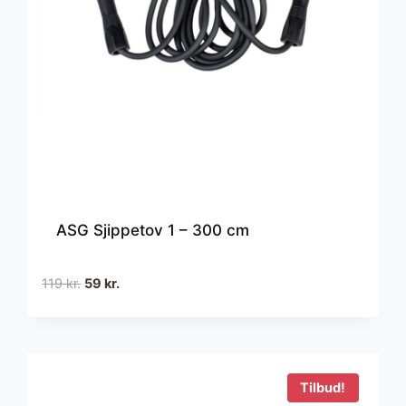
ASG Sjippetov 1 – 300 cm
Den
Den
119
kr.
59
kr.
oprindelige
aktuelle
pris
pris
var:
er:
119 kr..
59 kr..
Tilbud!