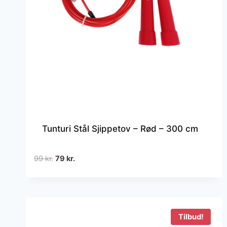
Tunturi Stål Sjippetov – Rød – 300 cm
Den
Den
99
kr.
79
kr.
oprindelige
aktuelle
pris
pris
var:
er:
99 kr..
79 kr..
Tilbud!