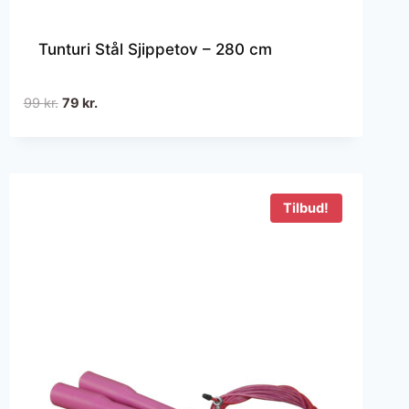
Tunturi Stål Sjippetov – 280 cm
Den
Den
99
kr.
79
kr.
oprindelige
aktuelle
pris
pris
var:
er:
99 kr..
79 kr..
Tilbud!