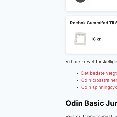
oprind
a
pris
p
var:
e
29 kr..
1
Reebok Gummifod Til
18
kr.
Vi har skrevet forskelli
Det bedste vægts
Odin crosstrain
Odin spinningcy
Odin Basic Ju
Hvis du træner seriøst o