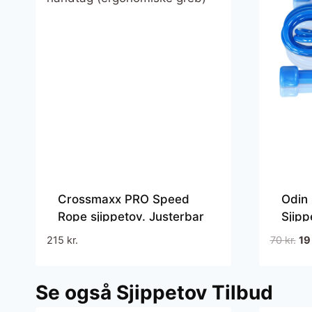
Crossmaxx PRO Speed
Odin
Rope sjippetov. Justerbar
Sjipp
længde med af letvægts
De
215
kr.
70
kr.
1
stålkabel og forkromede
opr
aluminiums håndtag
pri
(ergonomiske greb)
Se også Sjippetov Tilbud
var
70 