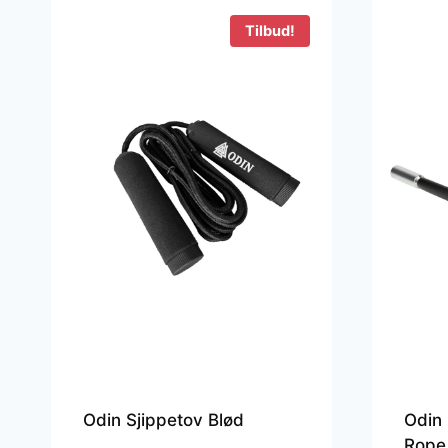
Tilbud!
Odin Sjippetov Blød
Odin 
Rope 