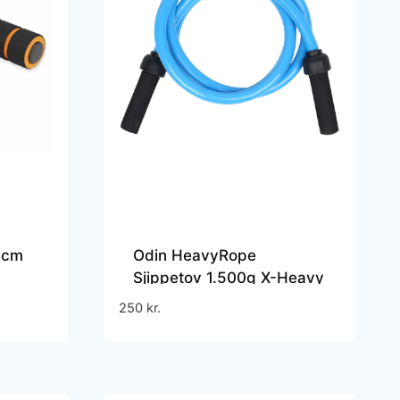
 cm
Odin HeavyRope
Sjippetov 1.500g X-Heavy
250
kr.