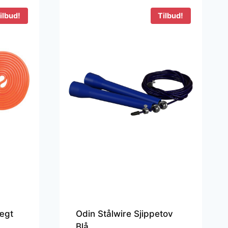
ilbud!
Tilbud!
ægt
Odin Stålwire Sjippetov
Blå