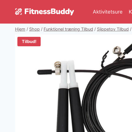
Fortsæt
til
Aktivitetsure
K
indhold
Hjem
/
Shop
/
Funktionel træning Tilbud
/
Sjippetov Tilbud
/
Tilbud!