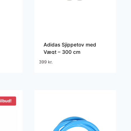
Adidas Sjippetov med
Vægt – 300 cm
399
kr.
ilbud!