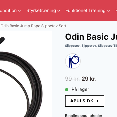
ondition
Styrketræning
Funktionel Træning
Odin Basic Jump Rope Sjippetov Sort
Odin Basic J
Sjippetov
,
Sjippetov
,
Sjippetov Ti
Den
Den
99
kr.
29
kr.
oprindelige
aktuelle
På lager
pris
pris
APULS.DK →
var:
er:
99 kr..
29 kr..
Betalingsmuligheder