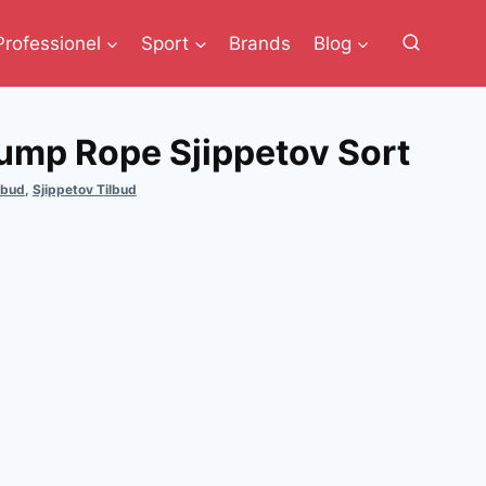
Professionel
Sport
Brands
Blog
ump Rope Sjippetov Sort
lbud
,
Sjippetov Tilbud