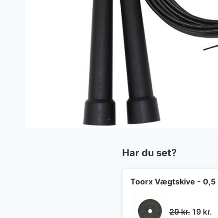
Har du set?
Toorx Vægtskive - 0,5
Den
D
29
kr.
19
kr.