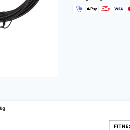
 kg
en
FITNE