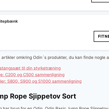
elige
ktuelle
ris
r:
9 kr..
 Stepbænk
FITN
ge artikler omkring Odin´s produkter, du kan finde nogle 
tangssæt til din styrketræning
ere: C200 og C500 sammenligning
kler: S800, S900 og S1000 sammenligning
mp Rope Sjippetov Sort
g har brug for en Odin, Odin Basic Jump Rope Sjippetov 