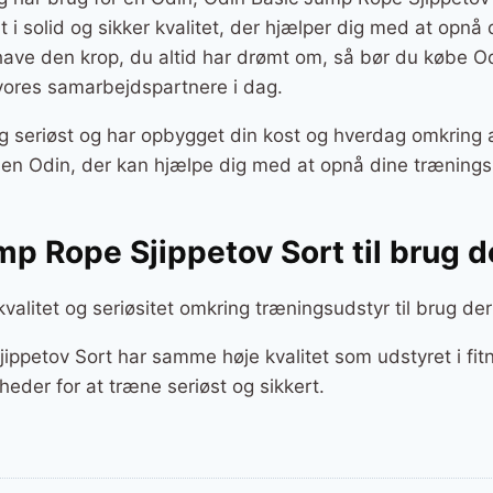
rt i solid og sikker kvalitet, der hjælper dig med at opnå
l have den krop, du altid har drømt om, så bør du købe 
 vores samarbejdspartnere i dag.
g seriøst og har opbygget din kost og hverdag omkring a
r en Odin, der kan hjælpe dig med at opnå dine trænings
mp Rope Sjippetov Sort til brug
kvalitet og seriøsitet omkring træningsudstyr til brug d
ippetov Sort har samme høje kvalitet som udstyret i fit
eder for at træne seriøst og sikkert.