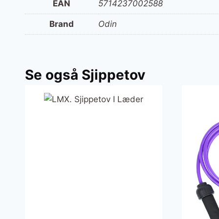
EAN
5714237002588
Brand
Odin
Se også Sjippetov