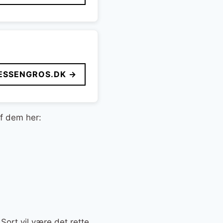
ESSENGROS.DK →
af dem her:
Sort vil være det rette