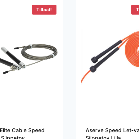
Tilbud!
T
Elite Cable Speed
Aserve Speed Let-v
Sjippetov
Sjippetov Lilla