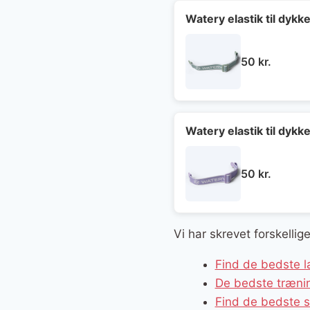
var:
599 kr
Watery elastik til dyk
50
kr.
Watery elastik til dykk
50
kr.
Vi har skrevet forskelli
Find de bedste 
De bedste trænin
Find de bedste s