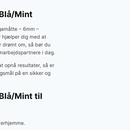
Blå/Mint
ogamåtte – 6mm –
er hjælper dig med at
ar drømt om, så bør du
marbejdspartnere i dag.
t opnå resultater, så er
ngsmål på en sikker og
å/Mint til
 derhjemme.