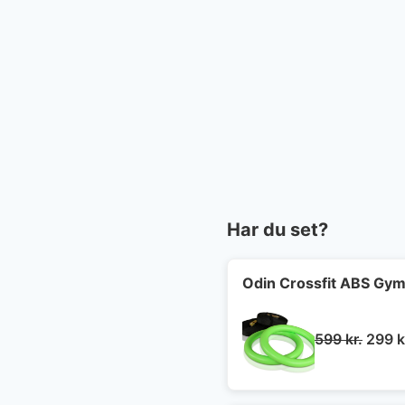
Har du set?
Odin Crossfit ABS Gymn
Den
599
kr.
299
k
oprin
pris