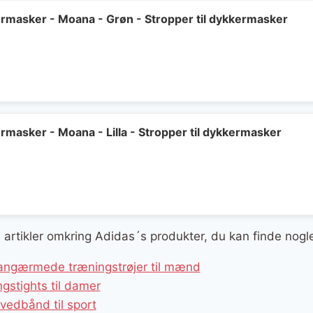
er:
..
299 kr..
kermasker - Moana - Grøn - Stropper til dykkermasker
ermasker - Moana - Lilla - Stropper til dykkermasker
ge artikler omkring Adidas´s produkter, du kan finde nogl
langærmede træningstrøjer til mænd
gstights til damer
vedbånd til sport