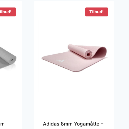
ilbud!
Tilbud!
cm
Adidas 8mm Yogamåtte –