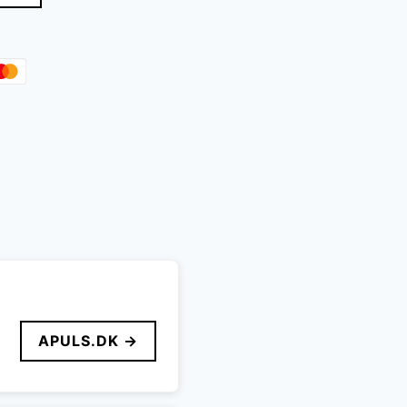
r..
APULS.DK →