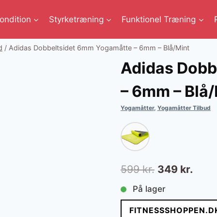
ondition
Styrketræning
Funktionel Træning
d
/
Adidas Dobbeltsidet 6mm Yogamåtte – 6mm – Blå/Mint
Adidas Dobb
– 6mm – Blå/
Yogamåtter
,
Yogamåtter Tilbud
Den
Den
599
kr.
349
kr.
oprindelige
aktue
På lager
pris
pris
FITNESSSHOPPEN.D