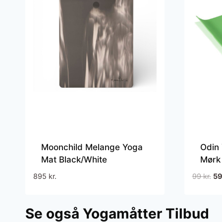
Moonchild Melange Yoga
Odin
Mat Black/White
Mørk
De
895
kr.
99
kr.
5
op
pri
Se også Yogamåtter Tilbud
var
99 