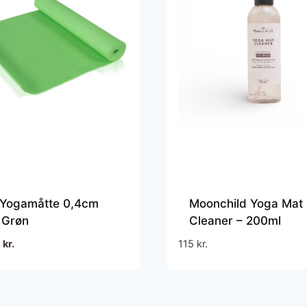
 Yogamåtte 0,4cm
Moonchild Yoga Mat
 Grøn
Cleaner – 200ml
n
Den
9
kr.
115
kr.
rindelige
aktuelle
s
pris
:
er:
kr..
59 kr..