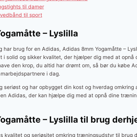
gstights til damer
vedbånd til sport
gamåtte – Lyslilla
g har brug for en Adidas, Adidas 8mm Yogamåtte – Lyslil
rt i solid og sikker kvalitet, der hjælper dig med at opnå
l have den krop, du altid har drømt om, så bør du købe
samarbejdspartnere i dag.
g seriøst og har opbygget din kost og hverdag omkring a
r en Adidas, der kan hjælpe dig med at opnå dine træni
gamåtte – Lyslilla til brug der
s kvalitet og seriøsitet omkring træningsudstyr til brug