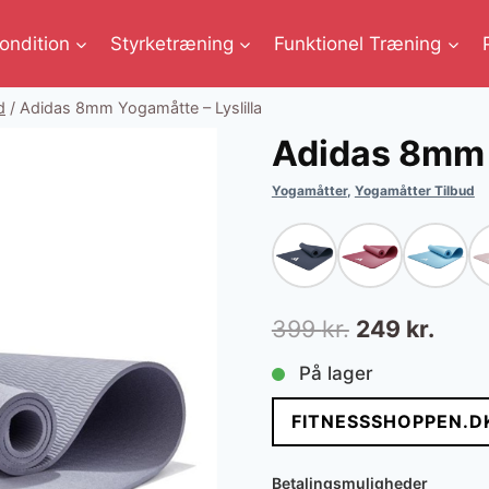
ondition
Styrketræning
Funktionel Træning
d
/
Adidas 8mm Yogamåtte – Lyslilla
Adidas 8mm Y
Yogamåtter
,
Yogamåtter Tilbud
Den
Den
399
kr.
249
kr.
oprindelige
aktue
På lager
pris
pris
FITNESSSHOPPEN.D
var:
er:
399 kr..
249 k
Betalingsmuligheder