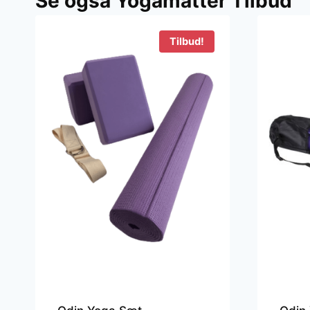
Se også Yogamåtter Tilbud
150 kr..
59 kr..
3
Tilbud!