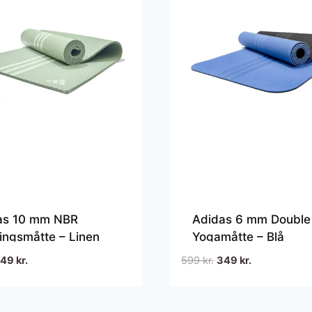
as 10 mm NBR
Adidas 6 mm Double
ingsmåtte – Linen
Yogamåtte – Blå
n
en
Den
Den
Den
249
kr.
599
kr.
349
kr.
prindelige
aktuelle
oprindelige
aktuelle
ris
pris
pris
pris
ar:
er:
var:
er: