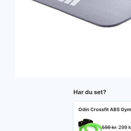
Har du set?
Odin Crossfit ABS Gymn
Den
599
kr.
299
k