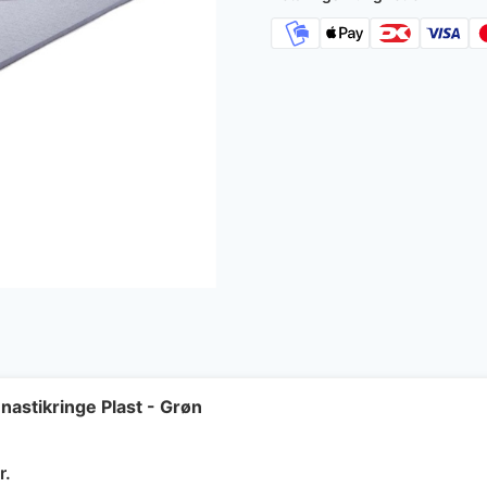
astikringe Plast - Grøn
Den
r.