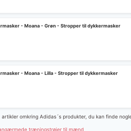
delige
aktuelle
pris
er:
..
299 kr..
kermasker - Moana - Grøn - Stropper til dykkermasker
ermasker - Moana - Lilla - Stropper til dykkermasker
ge artikler omkring Adidas´s produkter, du kan finde nogl
langærmede træningstrøjer til mænd