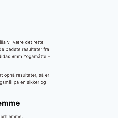
la vil være det rette
 de bedste resultater fra
 Adidas 8mm Yogamåtte –
t opnå resultater, så er
ngsmål på en sikker og
hjemme
 derhjemme.