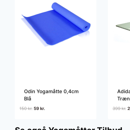
Odin Yogamåtte 0,4cm
Adid
Blå
Træn
Gree
Den
Den
D
150
kr.
59
kr.
399
kr.
oprindelige
aktuelle
o
pris
pris
p
var:
er:
v