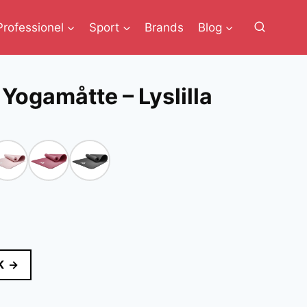
Professionel
Sport
Brands
Blog
ogamåtte – Lyslilla
lle
K →
r..