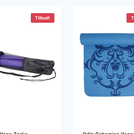
99 kr..
249 kr..
599 kr..
349 kr..
Tilbud!
T