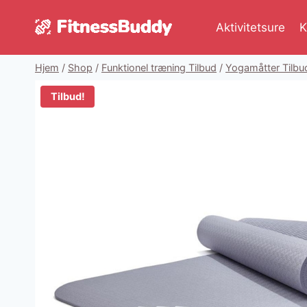
Fortsæt
til
Aktivitetsure
K
indhold
Hjem
/
Shop
/
Funktionel træning Tilbud
/
Yogamåtter Tilbu
Tilbud!