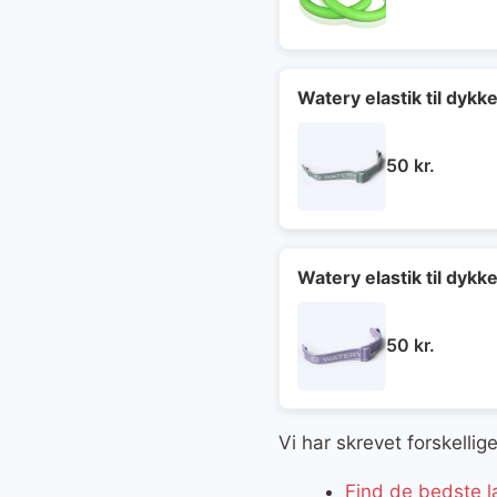
oprin
pris
var:
599 kr
Watery elastik til dyk
50
kr.
Watery elastik til dykk
50
kr.
Vi har skrevet forskelli
Find de bedste 