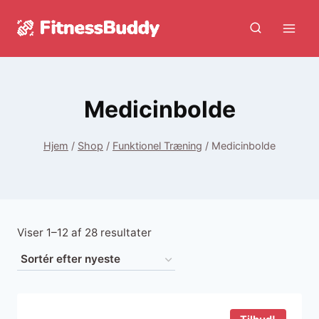
Fortsæt
til
indhold
Medicinbolde
Hjem
/
Shop
/
Funktionel Træning
/
Medicinbolde
Sorteret
Viser 1–12 af 28 resultater
efter
seneste