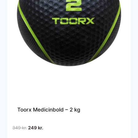
Toorx Medicinbold – 2 kg
Den
Den
349
kr.
249
kr.
oprindelige
aktuelle