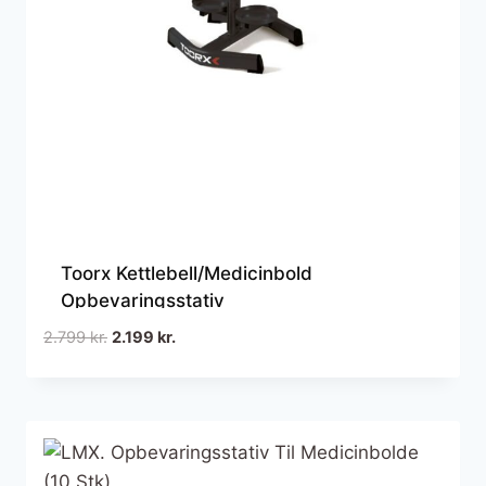
Toorx Kettlebell/Medicinbold
Opbevaringsstativ
Den
Den
2.799
kr.
2.199
kr.
oprindelige
aktuelle
pris
pris
var:
er:
2.799 kr..
2.199 kr..