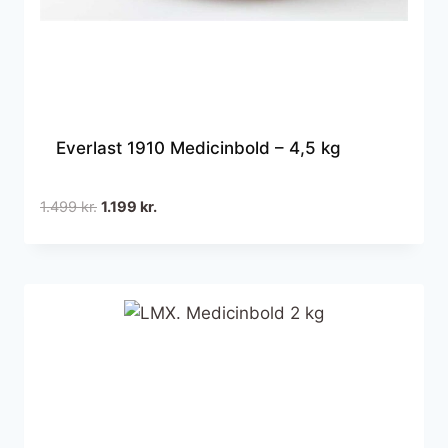
Everlast 1910 Medicinbold – 4,5 kg
Den
Den
1.499
kr.
1.199
kr.
oprindelige
aktuelle
pris
pris
var:
er:
1.499 kr..
1.199 kr..