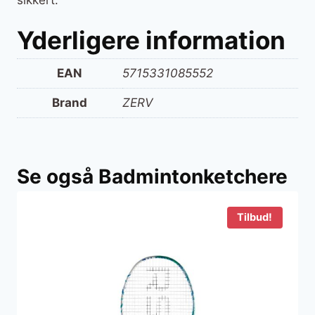
sikkert.
Yderligere information
EAN
5715331085552
Brand
ZERV
Se også Badmintonketchere
Tilbud!