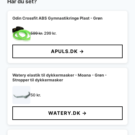
Har du set?
Odin Crossfit ABS Gymnastikringe Plast - Grøn
Den
Den
599
kr.
299
kr.
oprindelige
aktuelle
pris
pris
APULS.DK →
var:
er:
599 kr..
299 kr..
Watery elastik til dykkermasker - Moana - Grøn -
Stropper til dykkermasker
50
kr.
WATERY.DK →