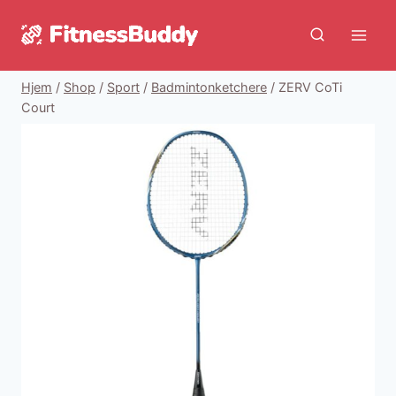
Fortsæt
til
indhold
Hjem
/
Shop
/
Sport
/
Badmintonketchere
/
ZERV CoTi
Court