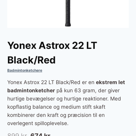
Yonex Astrox 22 LT
Black/Red
Badmintonketchere
Yonex Astrox 22 LT Black/Red er en
ekstrem let
badmintonketcher
på kun 63 gram, der giver
hurtige bevægelser og hurtige reaktioner. Med
kopflastig balance og medium stift skaft
kombinerer den kraft og præcision til en
overlegent spilloplevelse.
Den
Den
899
kr.
674
kr.