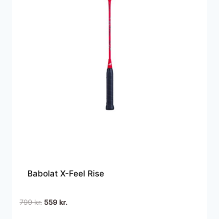
Babolat X-Feel Rise
Den
Den
799
kr.
559
kr.
oprindelige
aktuelle