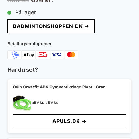
oprindelige
aktuelle
På lager
pris
pris
BADMINTONSHOPPEN.DK →
var:
er:
899 kr..
674 kr..
Betalingsmuligheder
Har du set?
Odin Crossfit ABS Gymnastikringe Plast - Grøn
Den
Den
599
kr.
299
kr.
oprindelige
aktuelle
pris
pris
APULS.DK →
var:
er:
599 kr..
299 kr..