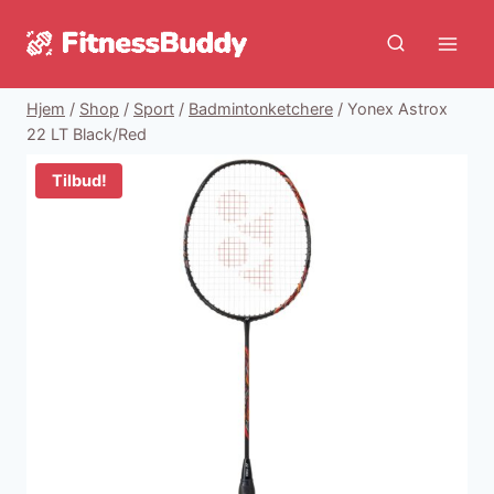
Fortsæt
til
indhold
Hjem
/
Shop
/
Sport
/
Badmintonketchere
/
Yonex Astrox
22 LT Black/Red
Tilbud!