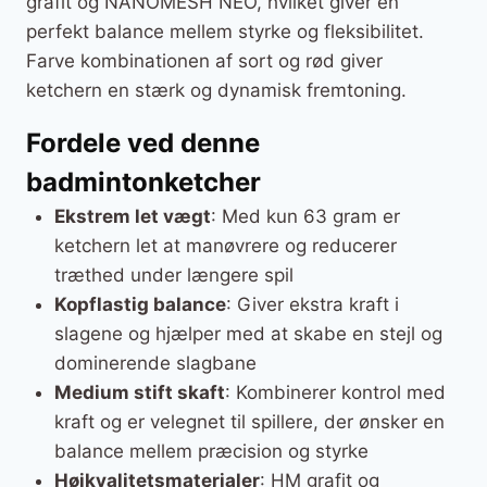
grafit og NANOMESH NEO, hvilket giver en
perfekt balance mellem styrke og fleksibilitet.
Farve kombinationen af sort og rød giver
ketchern en stærk og dynamisk fremtoning.
Fordele ved denne
badmintonketcher
Ekstrem let vægt
: Med kun 63 gram er
ketchern let at manøvrere og reducerer
træthed under længere spil
Kopflastig balance
: Giver ekstra kraft i
slagene og hjælper med at skabe en stejl og
dominerende slagbane
Medium stift skaft
: Kombinerer kontrol med
kraft og er velegnet til spillere, der ønsker en
balance mellem præcision og styrke
Højkvalitetsmaterialer
: HM grafit og