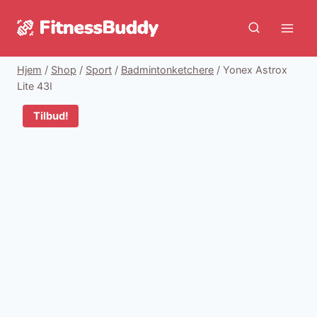
Fortsæt
til
indhold
Hjem
/
Shop
/
Sport
/
Badmintonketchere
/
Yonex Astrox
Lite 43I
Tilbud!