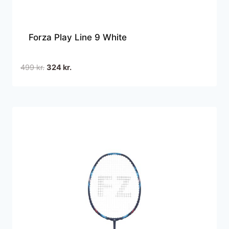
Forza Play Line 9 White
Den
Den
499
kr.
324
kr.
oprindelige
aktuelle
pris
pris
var:
er:
499 kr..
324 kr..