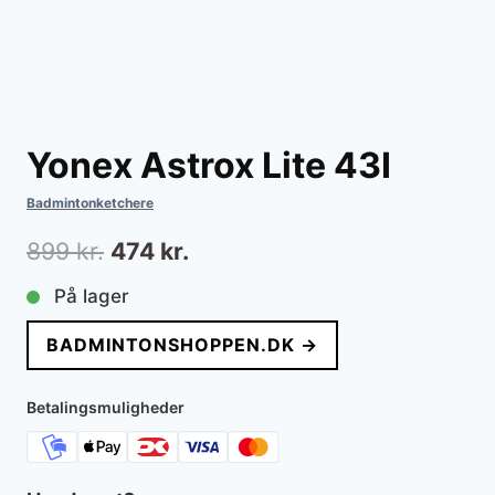
Yonex Astrox Lite 43I
Badmintonketchere
Den
Den
899
kr.
474
kr.
oprindelige
aktuelle
På lager
pris
pris
BADMINTONSHOPPEN.DK →
var:
er:
899 kr..
474 kr..
Betalingsmuligheder