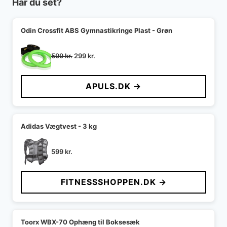
Har du set?
Odin Crossfit ABS Gymnastikringe Plast - Grøn
Den
Den
599
kr.
299
kr.
oprindelige
aktuelle
pris
pris
APULS.DK →
var:
er:
599 kr..
299 kr..
Adidas Vægtvest - 3 kg
599
kr.
FITNESSSHOPPEN.DK →
Toorx WBX-70 Ophæng til Boksesæk