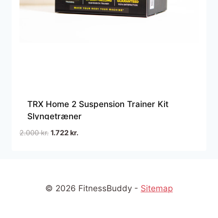
TRX Home 2 Suspension Trainer Kit
Slyngetræner
Den
Den
2.000
kr.
1.722
kr.
oprindelige
aktuelle
pris
pris
var:
er:
2.000 kr..
1.722 kr..
© 2026 FitnessBuddy -
Sitemap