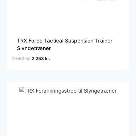
TRX Force Tactical Suspension Trainer
Slyngetræner
Den
Den
2.550
kr.
2.253
kr.
oprindelige
aktuelle
pris
pris
var:
er:
2.550 kr..
2.253 kr..