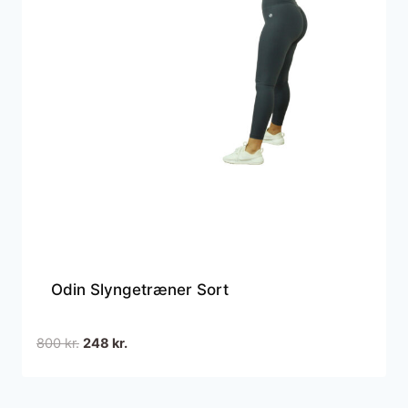
Odin Slyngetræner Sort
Den
Den
800
kr.
248
kr.
oprindelige
aktuelle
pris
pris
var:
er: