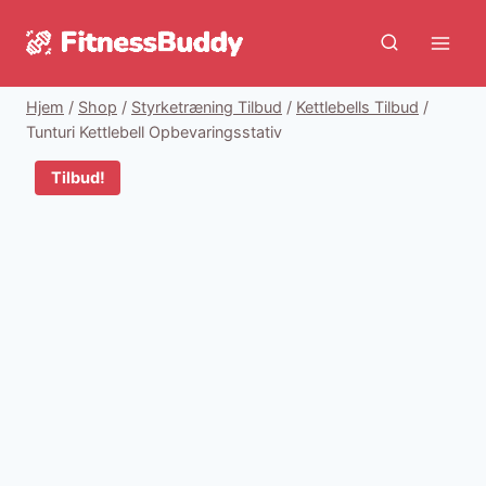
Fortsæt
til
indhold
Hjem
/
Shop
/
Styrketræning Tilbud
/
Kettlebells Tilbud
/
Tunturi Kettlebell Opbevaringsstativ
Tilbud!