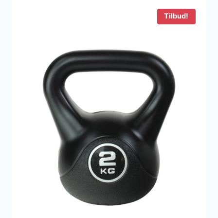
260 kr..
189 kr..
Tilbud!