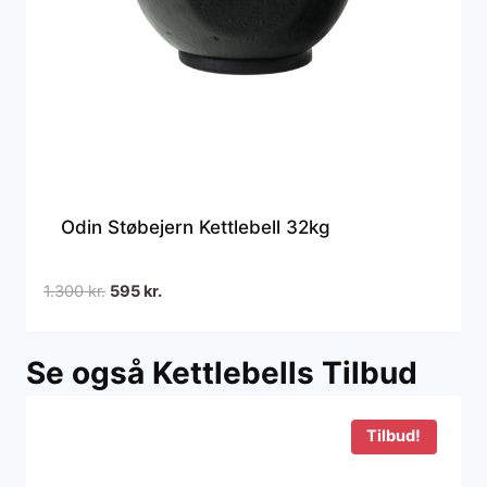
Odin Støbejern Kettlebell 32kg
Den
Den
1.300
kr.
595
kr.
oprindelige
aktuelle
pris
pris
Se også Kettlebells Tilbud
var:
er:
1.300 kr..
595 kr..
Tilbud!