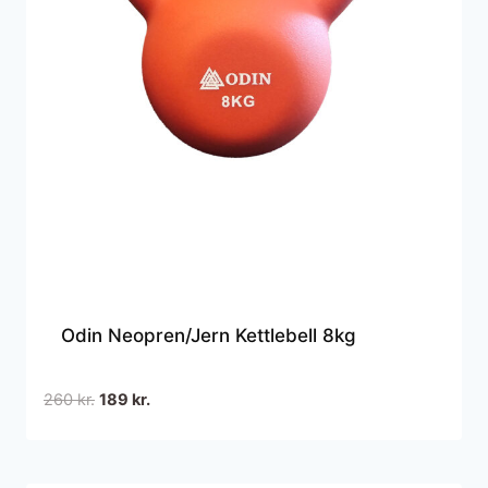
Odin Neopren/Jern Kettlebell 8kg
Den
Den
260
kr.
189
kr.
oprindelige
aktuelle
pris
pris
var:
er: