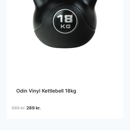
Odin Vinyl Kettlebell 18kg
Den
Den
569
kr.
289
kr.
oprindelige
aktuelle
pris
pris
var:
er: