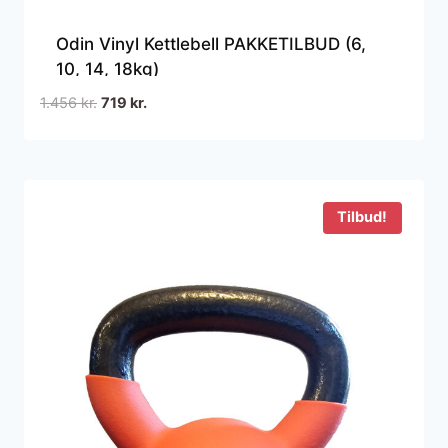
Odin Vinyl Kettlebell PAKKETILBUD (6,
10, 14, 18kg)
Den
Den
1.456
kr.
719
kr.
oprindelige
aktuelle
pris
pris
var:
er:
1.456 kr..
719 kr..
Tilbud!