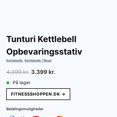
Tunturi Kettlebell
Opbevaringsstativ
Kettlebells
,
Kettlebells Tilbud
Den
Den
4.399
kr.
3.399
kr.
oprindelige
aktuelle
På lager
pris
pris
FITNESSSHOPPEN.DK →
var:
er:
4.399 kr..
3.399 kr..
Betalingsmuligheder