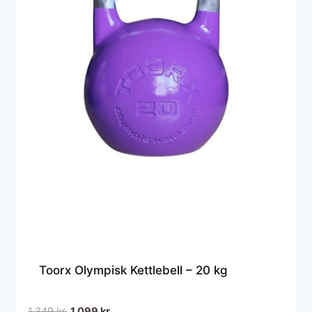
Toorx Olympisk Kettlebell – 20 kg
Den
Den
1.349
kr.
1.099
kr.