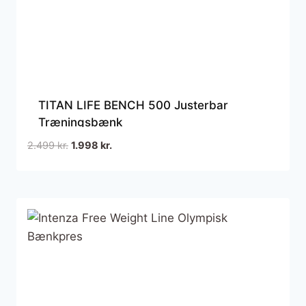
TITAN LIFE BENCH 500 Justerbar
Træningsbænk
Den
Den
2.499
kr.
1.998
kr.
oprindelige
aktuelle
pris
pris
var:
er:
2.499 kr..
1.998 kr..