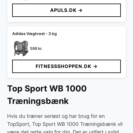
pris
pris
APULS.DK →
var:
er:
599 kr..
299 kr..
Adidas Vægtvest - 3 kg
599
kr.
FITNESSSHOPPEN.DK →
Top Sport WB 1000
Træningsbænk
Hvis du træner seriøst og har brug for en
TopSport, Top Sport WB 1000 Træningsbænk vil
være det rette valg for dig. Det er udført i solid