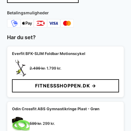
var:
er:
2.999 kr..
1.499 kr..
Betalingsmuligheder
Har du set?
Everfit BFK-SLIM Foldbar Motionscykel
Den
Den
2.499
kr.
1.799
kr.
oprindelige
aktuelle
pris
pris
FITNESSSHOPPEN.DK →
var:
er:
2.499 kr..
1.799 kr..
Odin Crossfit ABS Gymnastikringe Plast - Grøn
Den
Den
599
kr.
299
kr.
oprindelige
aktuelle