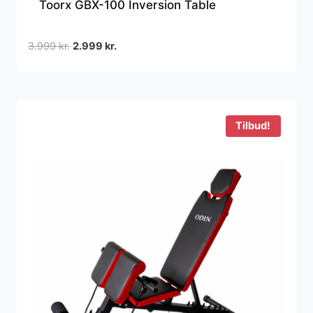
Toorx GBX-100 Inversion Table
Den
Den
3.999
kr.
2.999
kr.
oprindelige
aktuelle
pris
pris
var:
er:
3.999 kr..
2.999 kr..
Tilbud!