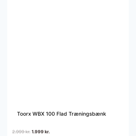
Toorx WBX 100 Flad Træningsbænk
Den
Den
2.999
kr.
1.999
kr.