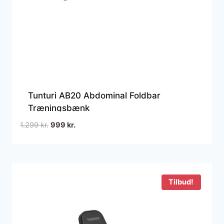
Tunturi AB20 Abdominal Foldbar
Træningsbænk
Den
Den
1.299
kr.
999
kr.
oprindelige
aktuelle
pris
pris
var:
er:
1.299 kr..
999 kr..
Tilbud!