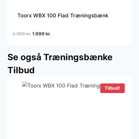
Toorx WBX 100 Flad Træningsbænk
Den
Den
2.999
kr.
1.999
kr.
oprindelige
aktuelle
pris
pris
Se også Træningsbænke
var:
er:
2.999 kr..
1.999 kr..
Tilbud
Tilbud!