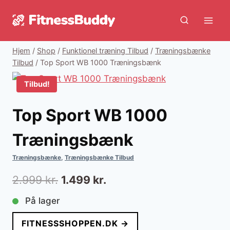
Fortsæt
til
indhold
Hjem
/
Shop
/
Funktionel træning Tilbud
/
Træningsbænke
Tilbud
/
Top Sport WB 1000 Træningsbænk
Tilbud!
Top Sport WB 1000
Træningsbænk
Træningsbænke
,
Træningsbænke Tilbud
Den
Den
2.999
kr.
1.499
kr.
oprindelige
aktuelle
På lager
pris
pris
FITNESSSHOPPEN.DK →