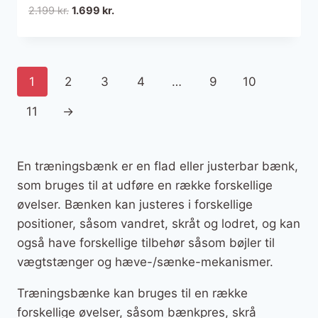
Den
Den
2.199
kr.
1.699
kr.
oprindelige
aktuelle
pris
pris
var:
er:
2.199 kr..
1.699 kr..
1
2
3
4
…
9
10
11
→
En træningsbænk er en flad eller justerbar bænk,
som bruges til at udføre en række forskellige
øvelser. Bænken kan justeres i forskellige
positioner, såsom vandret, skråt og lodret, og kan
også have forskellige tilbehør såsom bøjler til
vægtstænger og hæve-/sænke-mekanismer.
Træningsbænke kan bruges til en række
forskellige øvelser, såsom bænkpres, skrå