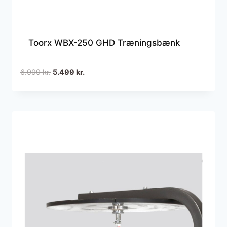
Toorx WBX-250 GHD Træningsbænk
Den
Den
6.999
kr.
5.499
kr.
oprindelige
aktuelle
pris
pris
var:
er:
6.999 kr..
5.499 kr..