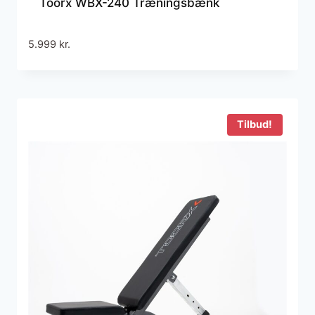
Toorx WBX-240 Træningsbænk
5.999
kr.
Tilbud!