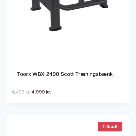
Toorx WBX-2400 Scott Træningsbænk
Den
Den
6.499
kr.
4.999
kr.
oprindelige
aktuelle
pris
pris
var:
er:
6.499 kr..
4.999 kr..
Tilbud!