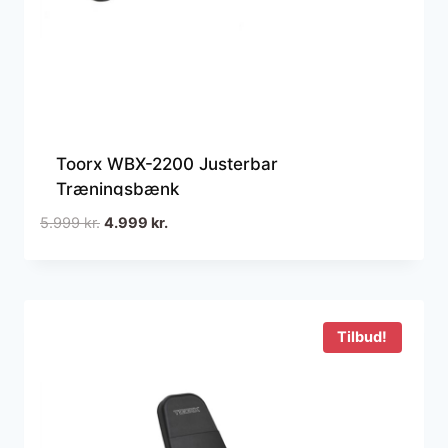
Toorx WBX-2200 Justerbar
Træningsbænk
Den
Den
5.999
kr.
4.999
kr.
oprindelige
aktuelle
pris
pris
var:
er:
5.999 kr..
4.999 kr..
Tilbud!