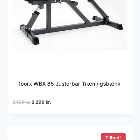
Toorx WBX 85 Justerbar Træningsbænk
Den
Den
3.199
kr.
2.299
kr.
oprindelige
aktuelle
pris
pris
var:
er:
3.199 kr..
2.299 kr..
Tilbud!