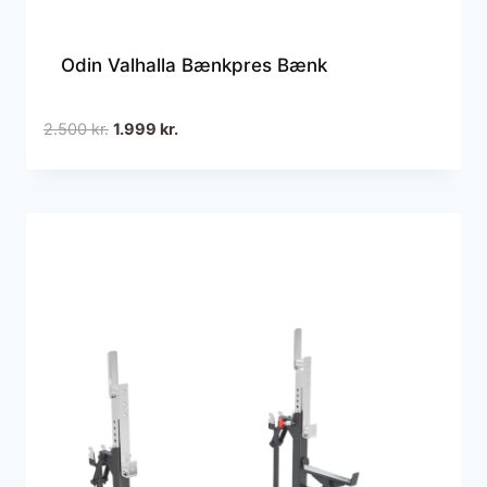
Odin Valhalla Bænkpres Bænk
Den
Den
2.500
kr.
1.999
kr.
oprindelige
aktuelle
pris
pris
var:
er:
2.500 kr..
1.999 kr..