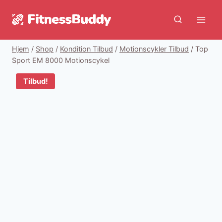
Fortsæt
til
indhold
Hjem
/
Shop
/
Kondition Tilbud
/
Motionscykler Tilbud
/
Top
Sport EM 8000 Motionscykel
Tilbud!