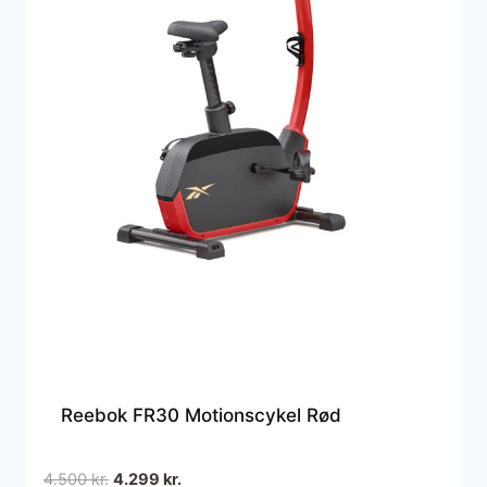
Reebok FR30 Motionscykel Rød
Den
Den
4.500
kr.
4.299
kr.