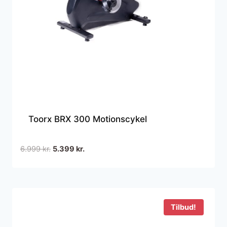
Toorx BRX 300 Motionscykel
Den
Den
6.999
kr.
5.399
kr.
oprindelige
aktuelle
pris
pris
var:
er:
6.999 kr..
5.399 kr..
Tilbud!