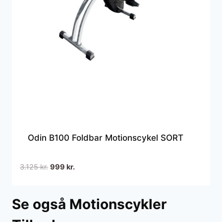
Odin B100 Foldbar Motionscykel SORT
Den
Den
3.125
kr.
999
kr.
oprindelige
aktuelle
pris
pris
Se også Motionscykler
var:
er:
3.125 kr..
999 kr..