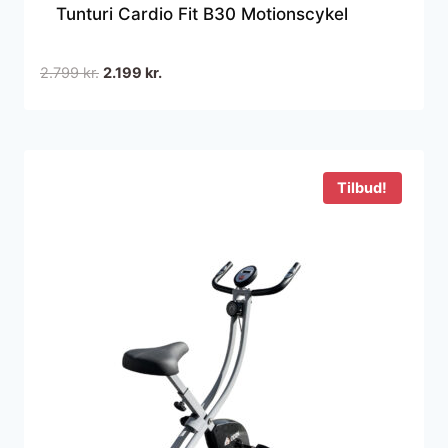
Tunturi Cardio Fit B30 Motionscykel
Den
Den
2.799
kr.
2.199
kr.
oprindelige
aktuelle
pris
pris
var:
er:
2.799 kr..
2.199 kr..
Tilbud!