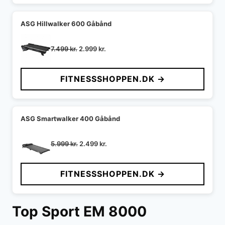
ASG Hillwalker 600 Gåbånd
Den
Den
7.499
kr.
2.999
kr.
oprindelige
aktuelle
pris
pris
FITNESSSHOPPEN.DK →
var:
er:
7.499 kr..
2.999 kr..
ASG Smartwalker 400 Gåbånd
Den
Den
5.999
kr.
2.499
kr.
oprindelige
aktuelle
pris
pris
FITNESSSHOPPEN.DK →
var:
er:
5.999 kr..
2.499 kr..
Top Sport EM 8000