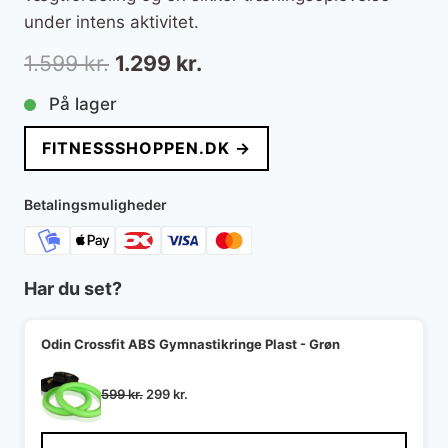
under intens aktivitet.
Den
Den
1.599
kr.
1.299
kr.
oprindelige
aktuelle
På lager
pris
pris
FITNESSSHOPPEN.DK →
var:
er:
1.599 kr..
1.299 kr..
Betalingsmuligheder
Har du set?
Odin Crossfit ABS Gymnastikringe Plast - Grøn
Den
Den
599
kr.
299
kr.
oprindelige
aktuelle
pris
pris