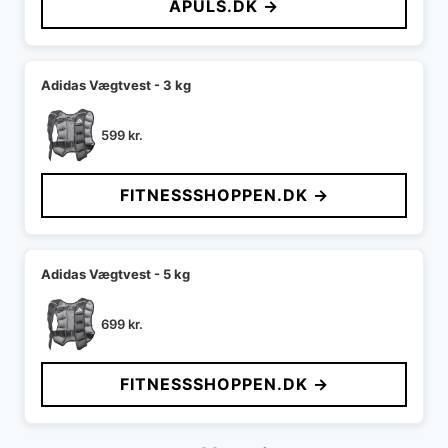
APULS.DK →
var:
er:
599 kr..
299 kr..
Adidas Vægtvest - 3 kg
599
kr.
FITNESSSHOPPEN.DK →
Adidas Vægtvest - 5 kg
699
kr.
FITNESSSHOPPEN.DK →