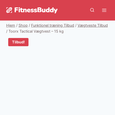
Fortsæt
til
indhold
Hjem
/
Shop
/
Funktionel træning Tilbud
/
Vægtveste Tilbud
/
Toorx Tactical Vægtvest – 15 kg
Tilbud!