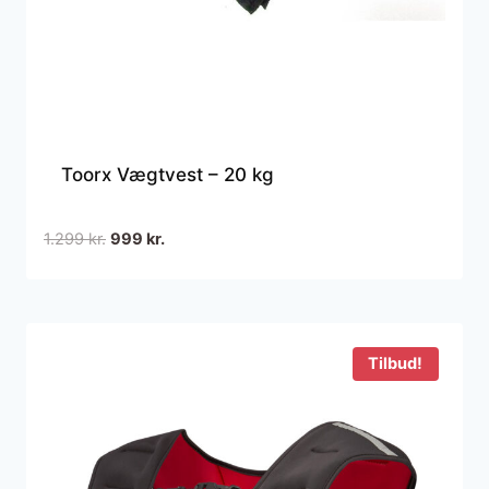
Toorx Vægtvest – 20 kg
Den
Den
1.299
kr.
999
kr.
oprindelige
aktuelle
pris
pris
var:
er:
1.299 kr..
999 kr..
Tilbud!