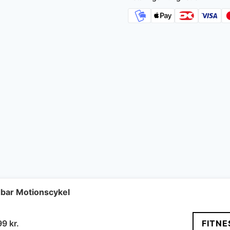
bar Motionscykel
n
Den
99
kr.
FITNE