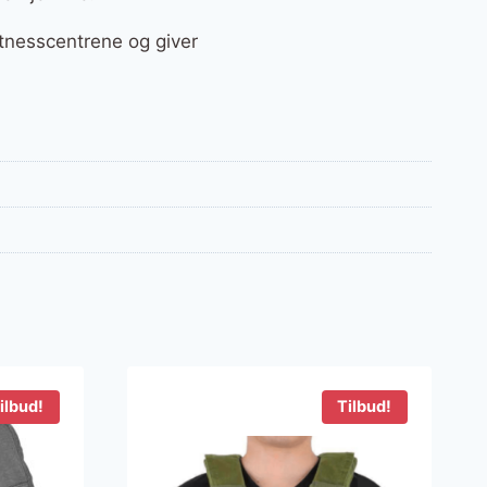
tnesscentrene og giver
ilbud!
Tilbud!