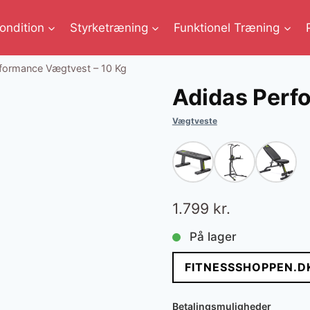
ondition
Styrketræning
Funktionel Træning
formance Vægtvest – 10 Kg
Adidas Perf
Vægtveste
1.799
kr.
På lager
FITNESSSHOPPEN.D
Betalingsmuligheder