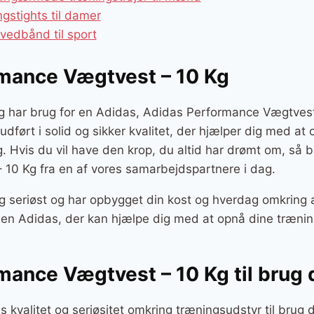
gstights til damer
vedbånd til sport
mance Vægtvest – 10 Kg
og har brug for en Adidas, Adidas Performance Vægtvest
r udført i solid og sikker kvalitet, der hjælper dig med a
ng. Hvis du vil have den krop, du altid har drømt om, så
10 Kg fra en af vores samarbejdspartnere i dag.
g seriøst og har opbygget din kost og hverdag omkring a
r en Adidas, der kan hjælpe dig med at opnå dine træni
mance Vægtvest – 10 Kg til bru
s kvalitet og seriøsitet omkring træningsudstyr til brug