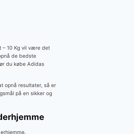
 – 10 Kg vil være det
t opnå de bedste
 bør du købe Adidas
t opnå resultater, så er
ngsmål på en sikker og
g derhjemme
 derhjemme.