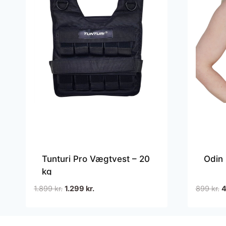
Tunturi Pro Vægtvest – 20
Odin
kg
Den
Den
D
1.899
kr.
1.299
kr.
899
kr.
oprindelige
aktuelle
o
pris
pris
p
var:
er:
v