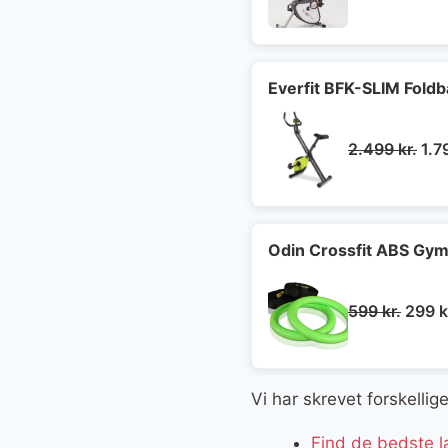
opr
pris
var:
3.9
Everfit BFK-SLIM Fold
De
2.499
kr.
1.7
opr
pri
var
2.4
Odin Crossfit ABS Gymn
Den
599
kr.
299
k
oprin
pris
var:
Vi har skrevet forskelli
599 kr
Find de bedste 