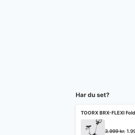
Har du set?
TOORX BRX-FLEXI Fold
De
3.999
kr.
1.9