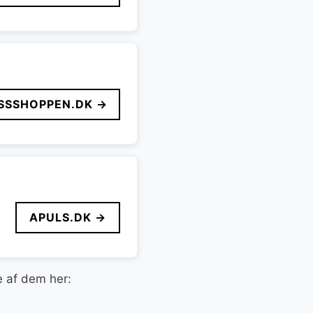
SSSHOPPEN.DK →
APULS.DK →
e af dem her: