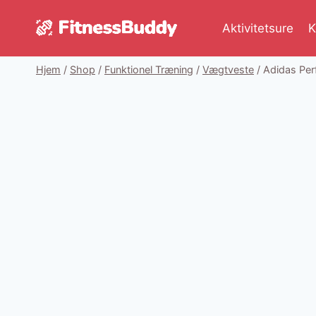
Fortsæt
til
Aktivitetsure
K
indhold
Hjem
/
Shop
/
Funktionel Træning
/
Vægtveste
/
Adidas Per