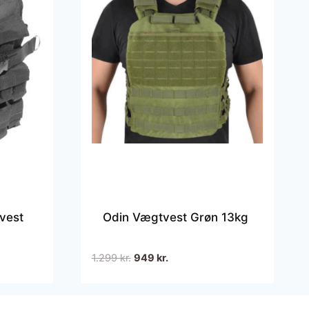
vest
Odin Vægtvest Grøn 13kg
Den
Den
1.299
kr.
949
kr.
oprindelige
aktuelle
pris
pris
var:
er: