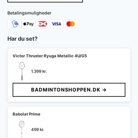
var:
er:
2.699 kr..
2.099 kr..
Betalingsmuligheder
Har du set?
Victor Thruster Ryuga Metallic 4U/G5
1.399
kr.
BADMINTONSHOPPEN.DK →
Babolat Prime
499
kr.