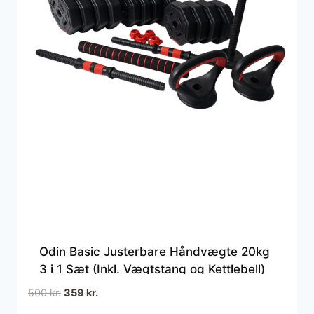
Odin Basic Justerbare Håndvægte 20kg
3 i 1 Sæt (Inkl. Vægtstang og Kettlebell)
Den
Den
500
kr.
359
kr.
oprindelige
aktuelle