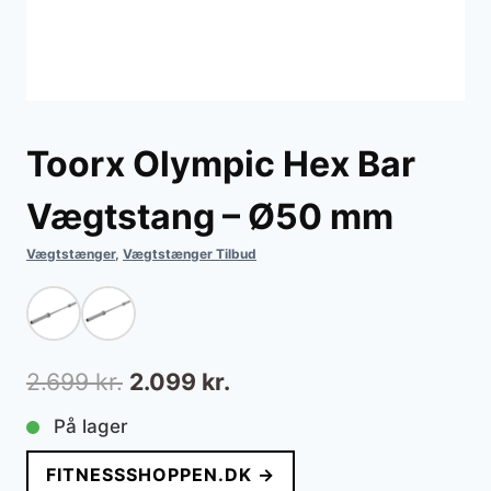
Toorx Olympic Hex Bar
Vægtstang – Ø50 mm
Vægtstænger
,
Vægtstænger Tilbud
Den
Den
2.699
kr.
2.099
kr.
oprindelige
aktuelle
På lager
pris
pris
FITNESSSHOPPEN.DK →