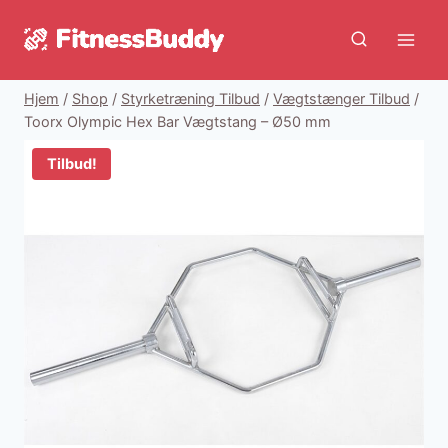
Fortsæt
til
indhold
Hjem
/
Shop
/
Styrketræning Tilbud
/
Vægtstænger Tilbud
/
Toorx Olympic Hex Bar Vægtstang – Ø50 mm
Tilbud!