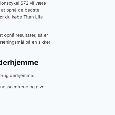
tionscykel S72 vil være
ed at opnå de bedste
bør du købe Titan Life
t opnå resultater, så er
 træningsmål på en sikker
g derhjemme
l brug derhjemme.
tnesscentrene og giver