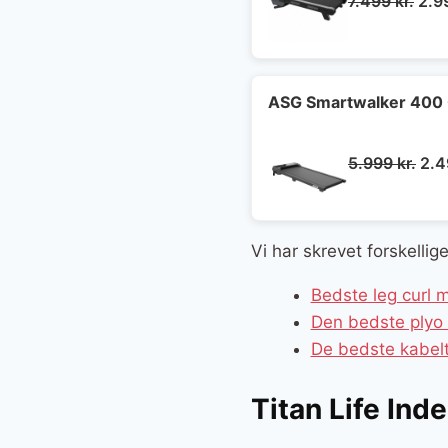
Den
7.499
kr.
2.9
opr
pris
var:
7.49
ASG Smartwalker 400
De
5.999
kr.
2.
opr
pris
var:
Vi har skrevet forskellig
5.9
Bedste leg curl 
Den bedste plyo 
De bedste kabelt
Titan Life In