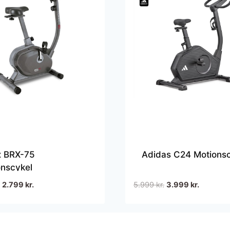
x BRX-75
Adidas C24 Motionsc
onscykel
Den
Den
Den
Den
2.799
kr.
5.999
kr.
3.999
kr.
oprindelige
aktuelle
oprindelige
aktuelle
pris
pris
pris
pris
var:
er:
var:
er: