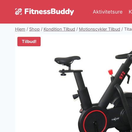
Fortsæt
til
Aktivitetsure
K
indhold
Hjem
/
Shop
/
Kondition Tilbud
/
Motionscykler Tilbud
/
Tit
Tilbud!