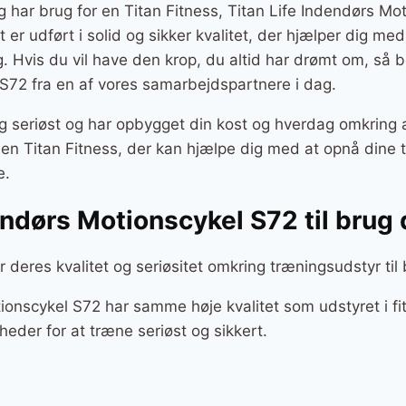
g har brug for en Titan Fitness, Titan Life Indendørs Mo
et er udført i solid og sikker kvalitet, der hjælper dig m
ng. Hvis du vil have den krop, du altid har drømt om, så 
S72 fra en af vores samarbejdspartnere i dag.
g seriøst og har opbygget din kost og hverdag omkring a
r en Titan Fitness, der kan hjælpe dig med at opnå dine
e.
dendørs Motionscykel S72 til bru
or deres kvalitet og seriøsitet omkring træningsudstyr ti
ionscykel S72 har samme høje kvalitet som udstyret i fi
eder for at træne seriøst og sikkert.