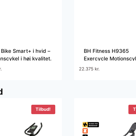
Bike Smart+ i hvid –
BH Fitness H9365
nscykel i høj kvalitet.
Exercycle Motionscy
ingcykel til både
r.
22.375
kr.
ssionel og hjemme
d
Tilbud!
T