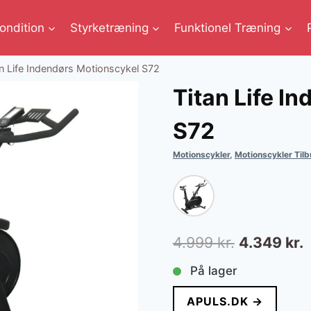
ondition
Styrketræning
Funktionel Træning
an Life Indendørs Motionscykel S72
Titan Life I
S72
Motionscykler
,
Motionscykler Til
Den
4.999
kr.
4.349
kr.
oprindelig
a
På lager
pris
p
APULS.DK →