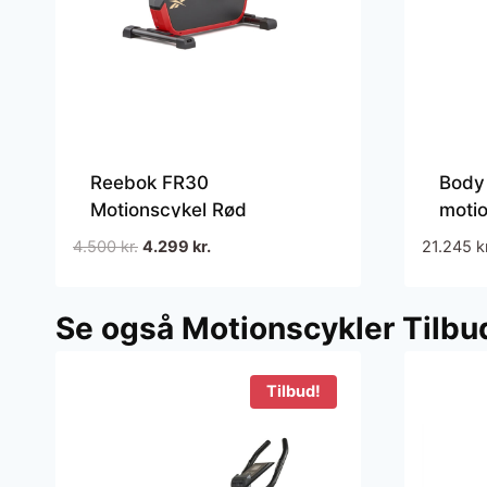
Reebok FR30
Body 
Motionscykel Rød
motio
Spinn
Den
Den
4.500
kr.
4.299
kr.
21.245
k
profe
oprindelige
aktuelle
brug
pris
pris
Se også Motionscykler Tilbu
var:
er:
4.500 kr..
4.299 kr..
Tilbud!