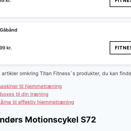
Den
99
kr.
FITNE
indelige
aktuelle
pris
er:
9 kr..
2.999 kr..
 Gåbånd
n
Den
499
kr.
FITNE
indelige
aktuelle
pris
er:
e artikler omkring Titan Fitness´s produkter, du kan find
99 kr..
2.499 kr..
maskiner til hjemmetræning
boxes til din træning
årne til effektiv hjemmetræning
dendørs Motionscykel S72