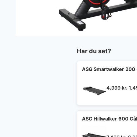
Har du set?
ASG Smartwalker 200
De
4.999
kr.
1.
opr
pri
var
4.9
ASG Hillwalker 600 G