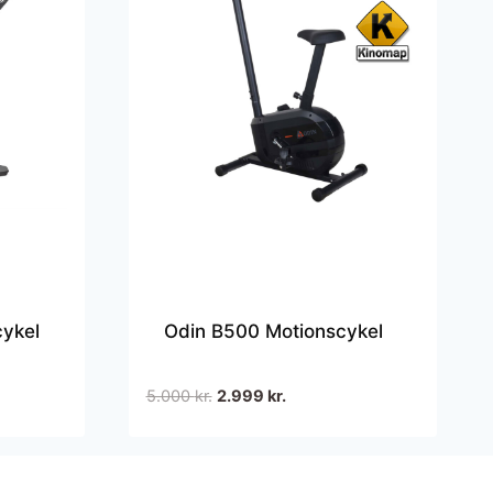
ykel
Odin B500 Motionscykel
Den
Den
5.000
kr.
2.999
kr.
oprindelige
aktuelle
pris
pris
var:
er: