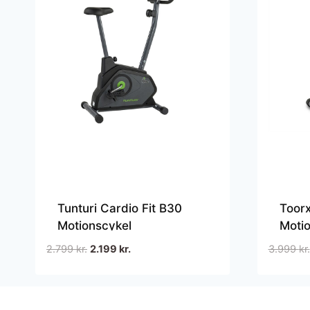
Tunturi Cardio Fit B30
Toor
Motionscykel
Moti
Den
Den
2.799
kr.
2.199
kr.
3.999
kr.
oprindelige
aktuelle
pris
pris
var:
er: