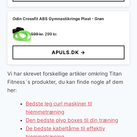
Odin Crossfit ABS Gymnastikringe Plast - Grøn
Den
Den
599
kr.
299
kr.
oprindelige
aktuelle
pris
pris
APULS.DK →
var:
er:
599 kr..
299 kr..
Vi har skrevet forskellige artikler omkring Titan
Fitness´s produkter, du kan finde nogle af dem
her:
Bedste leg curl maskiner til
hjemmetræning
Den bedste plyo boxes til din træning
De bedste kabeltårne til effektiv
hjemmetræning