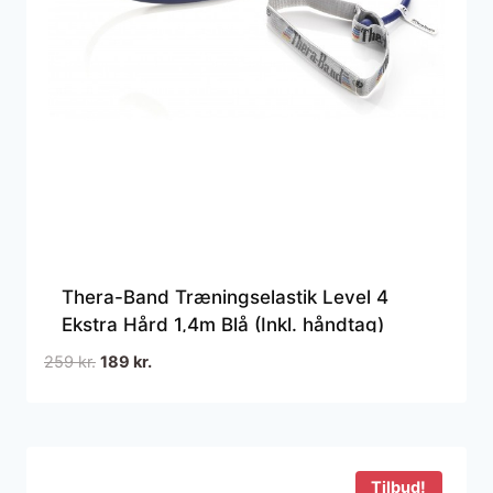
Thera-Band Træningselastik Level 4
Ekstra Hård 1,4m Blå (Inkl. håndtag)
Den
Den
259
kr.
189
kr.
oprindelige
aktuelle
pris
pris
var:
er:
259 kr..
189 kr..
Tilbud!