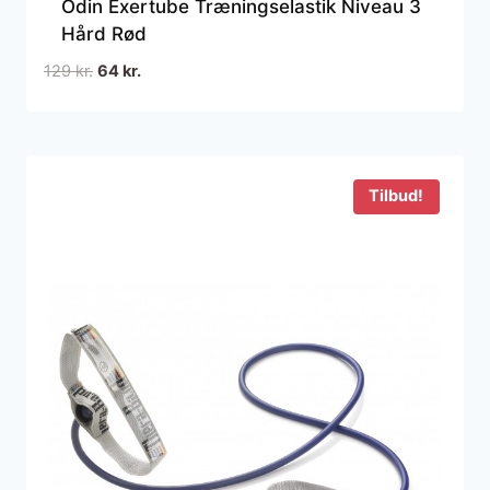
Odin Exertube Træningselastik Niveau 3
Hård Rød
Den
Den
129
kr.
64
kr.
oprindelige
aktuelle
pris
pris
var:
er:
129 kr..
64 kr..
Tilbud!