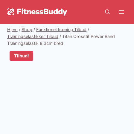
Fortsæt
til
indhold
Hjem
/
Shop
/
Funktionel træning Tilbud
/
Træningselastikker Tilbud
/
Titan Crossfit Power Band
Træningselastik 8,3cm bred
Tilbud!