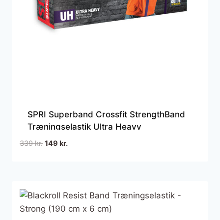
SPRI Superband Crossfit StrengthBand
Træningselastik Ultra Heavy
Den
Den
339
kr.
149
kr.
oprindelige
aktuelle
pris
pris
var:
er:
339 kr..
149 kr..