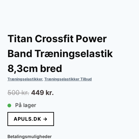
Titan Crossfit Power
Band Træningselastik
8,3cm bred
Træningselastikker
,
Træningselastikker Tilbud
Den
Den
500
kr.
449
kr.
oprindelige
aktuelle
På lager
pris
pris
APULS.DK →
var:
er:
500 kr..
449 kr..
Betalingsmuligheder