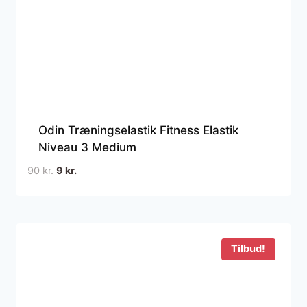
Odin Træningselastik Fitness Elastik
Niveau 3 Medium
Den
Den
90
kr.
9
kr.
oprindelige
aktuelle
pris
pris
var:
er:
90 kr..
9 kr..
Tilbud!