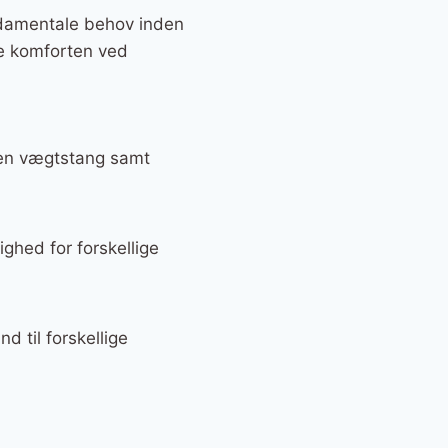
damentale behov inden
re komforten ved
 en vægtstang samt
ghed for forskellige
d til forskellige