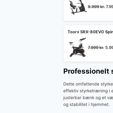
De
9.999
kr.
7.9
opr
pris
var:
9.9
Toorx SRX-80EVO Spin
Den
7.999
kr.
5.9
opri
pris
var:
Professionelt
7.99
Dette omfattende styrkes
effektiv styrketræning 
justerbar bænk og et væ
og stabilitet i hjemmet.