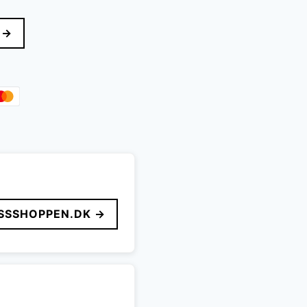
 →
SSSHOPPEN.DK →