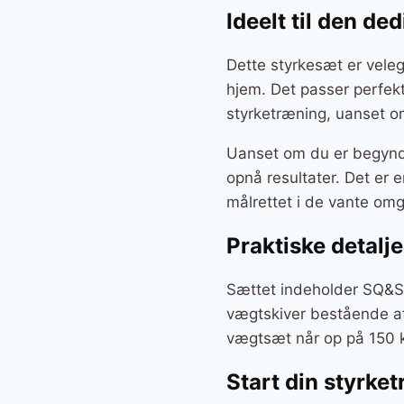
Ideelt til den d
Dette styrkesæt er veleg
hjem. Det passer perfekt 
styrketræning, uanset o
Uanset om du er begynde
opnå resultater. Det er e
målrettet i de vante om
Praktiske detalj
Sættet indeholder SQ&S
vægtskiver bestående a
vægtsæt når op på 150 kg,
Start din styrke