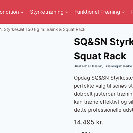
ondition
Styrketræning
Funktionel Træning
 Styrkesæt 150 kg m. Bænk & Squat Rack
SQ&SN Styrk
Squat Rack
Justerbar bænk
,
Træningsbænke
Opdag SQ&SN Styrkesæt 
perfekte valg til seriøs
dobbelt justerbar træn
kan træne effektivt og s
dette professionelle udst
14.495
kr.