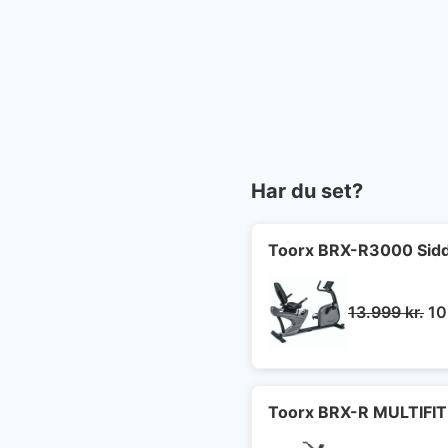
Har du set?
Toorx BRX-R3000 Sidd
De
13.999
kr.
10
op
pr
va
13
Toorx BRX-R MULTIFIT