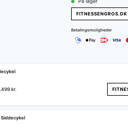
På lager
FITNESSENGROS.DK
Betalingsmuligheder
ecykel
n
Den
.499
kr.
FITNE
rindelige
aktuelle
is
pris
r:
er:
.999 kr..
10.499 kr..
 Siddecykel