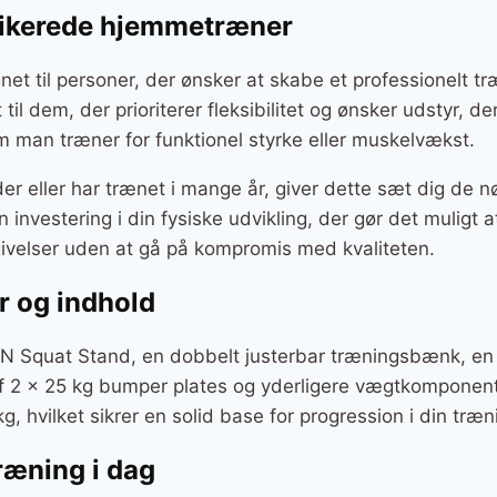
edikerede hjemmetræner
net til personer, der ønsker at skabe et professionelt tr
til dem, der prioriterer fleksibilitet og ønsker udstyr, d
m man træner for funktionel styrke eller muskelvækst.
r eller har trænet i mange år, giver dette sæt dig de 
n investering i din fysiske udvikling, der gør det muligt 
givelser uden at gå på kompromis med kvaliteten.
er og indhold
N Squat Stand, en dobbelt justerbar træningsbænk, e
f 2 x 25 kg bumper plates og yderligere vægtkomponen
 hvilket sikrer en solid base for progression i din træni
træning i dag