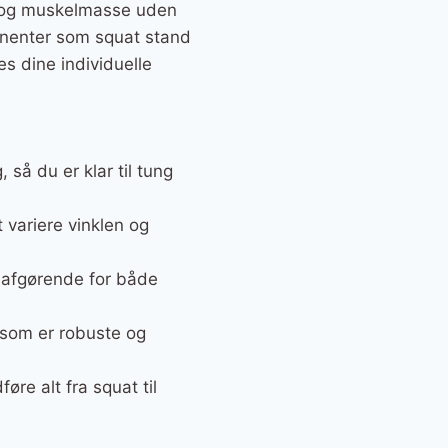
e og muskelmasse uden
onenter som squat stand
es dine individuelle
så du er klar til tung
 variere vinklen og
er afgørende for både
 som er robuste og
re alt fra squat til