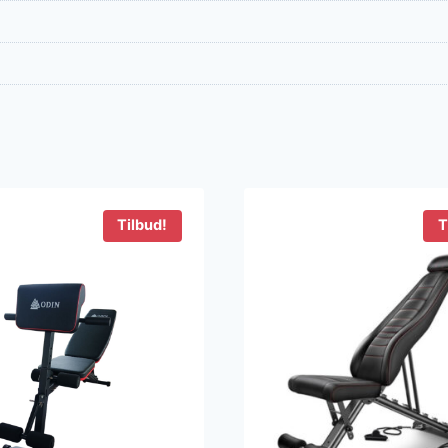
Tilbud!
T