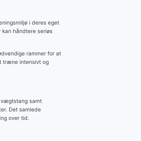
æningsmiljø i deres eget
er kan håndtere seriøs
nødvendige rammer for at
at træne intensivt og
n vægtstang samt
ter. Det samlede
ng over tid.