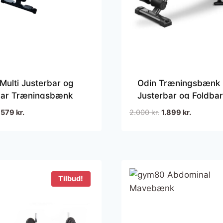
Multi Justerbar og
Odin Træningsbænk
bar Træningsbænk
Justerbar og Foldbar
Den
Den
Den
Den
579
kr.
2.000
kr.
1.899
kr.
oprindelige
aktuelle
oprindelige
aktuelle
pris
pris
pris
pris
var:
er:
var:
er:
1.200 kr..
579 kr..
2.000 kr..
1.899 kr..
Tilbud!