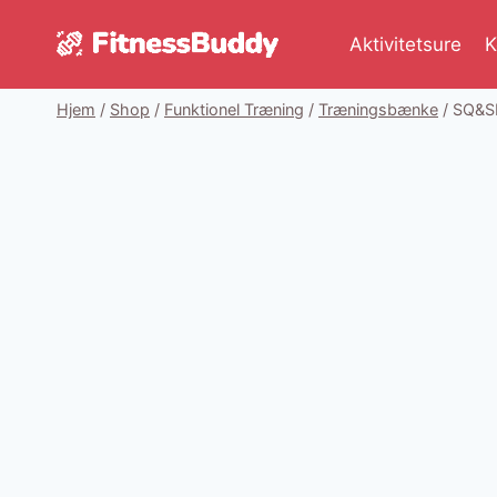
Fortsæt
til
Aktivitetsure
K
indhold
Hjem
/
Shop
/
Funktionel Træning
/
Træningsbænke
/
SQ&SN