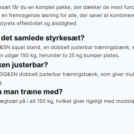
sæt får du en komplet pakke, der dækker de mest fun
r en fremragende løsning for alle, der søver at kombine
rets effektivitet og alsidighed.
 det samlede styrkesæt?
Q&SN squat stand, en dobbelt justerbar træningsbænk,
n udgør 150 kg, herunder to 25 kg bumper plates.
en justerbar?
n SQ&SN dobbelt justerbar træningsbænk, som giver muli
g.
n man træne med?
gtsæt på i alt 150 kg, hvilket giver rigeligt med modstan