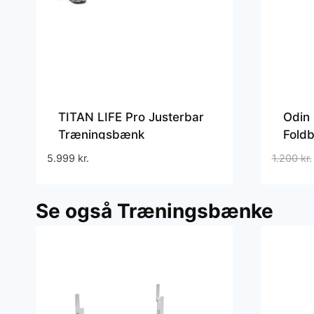
TITAN LIFE Pro Justerbar
Odin 
Træningsbænk
Fold
5.999
kr.
1.200
kr.
Se også Træningsbænke