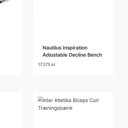
Nautilus Inspiration
Adjustable Decline Bench
– 7 positioner 0 til -30° –
17.375
kr.
sort