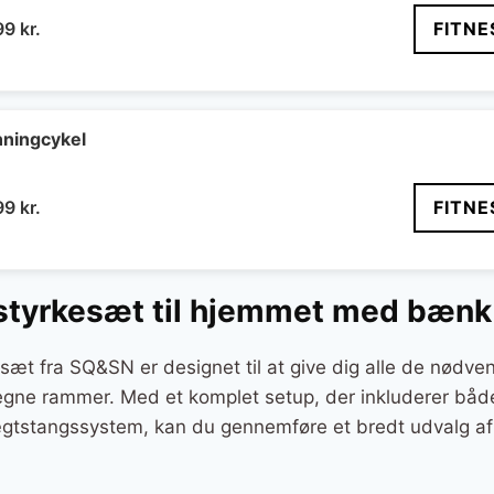
n
Den
99
kr.
FITNE
indelige
aktuelle
pris
er:
99 kr..
7.999 kr..
ningcykel
Den
99
kr.
FITNE
ndelige
aktuelle
pris
er:
 styrkesæt til hjemmet med bænk
9 kr..
5.999 kr..
æt fra SQ&SN er designet til at give dig alle de nødven
i egne rammer. Med et komplet setup, der inkluderer båd
gtstangssystem, kan du gennemføre et bredt udvalg af 