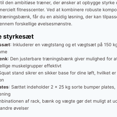
til den ambitiøse træner, der ønsker at opbygge styrk
mercielt fitnesscenter. Ved at kombinere robuste komp
træningsbænk, får du en alsidig løsning, der kan tilpass
ennem forskellige øvelsesmønstre.
e styrkesæt
ssæt
: Inkluderer en vægtstang og et vægtsæt på 150 kg, 
mme
bænk
: Den justerbare træningsbænk giver mulighed for at
lige muskelgrupper effektivt
Squat stand sikrer en sikker base for dine løft, hvilket 
on
ates
: Sættet indeholder 2 x 25 kg sorte bumper plates,
æning
mbinationen af rack, bænk og vægte gør det muligt at udfø
andre øvelser