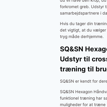
du vil have den krop, 
forkromet greb. Udstyr ti
samarbejdspartnere i da
Hvis du tager din trænin
det vigtigt, at du vælg
tryg måde derhjemme.
SQ&SN Hexagon
Udstyr til cro
træning til b
SQ&SN er kendt for deres
SQ&SN Hexagon Håndvægt 
funktionel træning har s
muligheder for at træne 