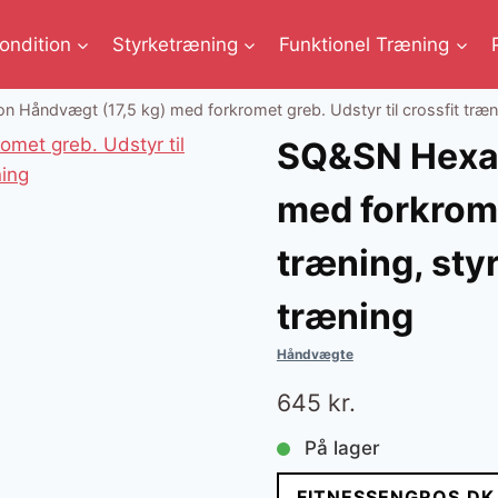
ondition
Styrketræning
Funktionel Træning
Håndvægt (17,5 kg) med forkromet greb. Udstyr til crossfit træni
SQ&SN Hexag
med forkromet
træning, sty
træning
Håndvægte
645
kr.
På lager
FITNESSENGROS.DK