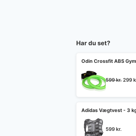
Har du set?
Odin Crossfit ABS Gymn
Den
599
kr.
299
k
oprin
pris
var:
599 kr
Adidas Vægtvest - 3 k
599
kr.