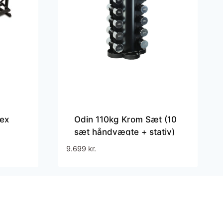
Hex
Odin 110kg Krom Sæt (10
sæt håndvægte + stativ)
9.699
kr.
.