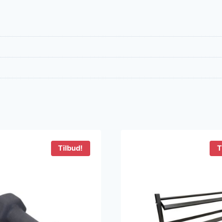
Tilbud!
T