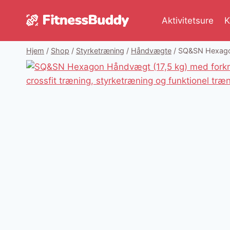
Fortsæt
til
Aktivitetsure
K
indhold
Hjem
/
Shop
/
Styrketræning
/
Håndvægte
/
SQ&SN Hexagon 