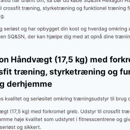
du altid har drømt om, så bør du købe SQ&SN Hexagon H
l crossfit træning, styrketræning og funktionel træning f
g.
g seriøst og har opbygget din kost og hverdag omkring a
er en SQ&SN, der kan hjælpe dig med at opnå dine træni
 Håndvægt (17,5 kg) med forkr
ssfit træning, styrketræning og fu
rug derhjemme
 kvalitet og seriøsitet omkring træningsudstyr til brug
(17,5 kg) med forkromet greb. Udstyr til crossfit træ
amme høje kvalitet som udstyret i fitnesscentrene og gi
seriøst og sikkert.