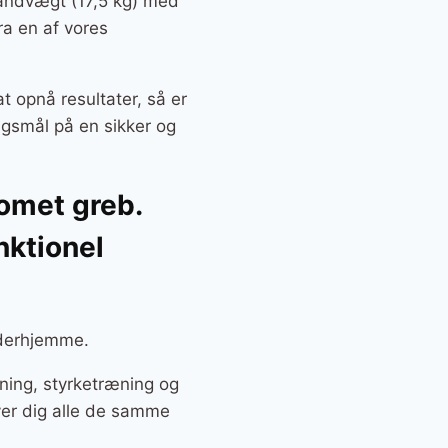
åndvægt (17,5 kg) med
ra en af vores
t opnå resultater, så er
ngsmål på en sikker og
omet greb.
nktionel
 derhjemme.
ning, styrketræning og
ver dig alle de samme