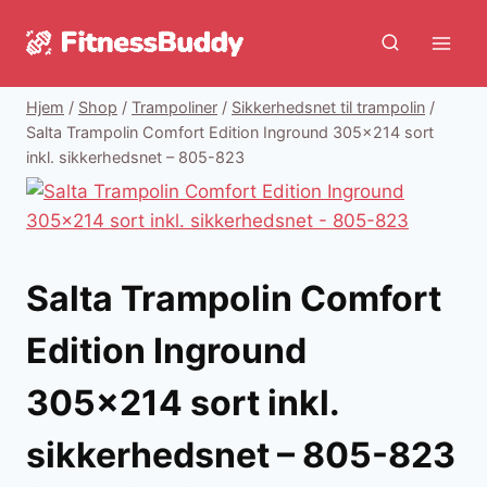
Fortsæt
til
indhold
Hjem
/
Shop
/
Trampoliner
/
Sikkerhedsnet til trampolin
/
Salta Trampolin Comfort Edition Inground 305×214 sort
inkl. sikkerhedsnet – 805-823
Salta Trampolin Comfort
Edition Inground
305×214 sort inkl.
sikkerhedsnet – 805-823