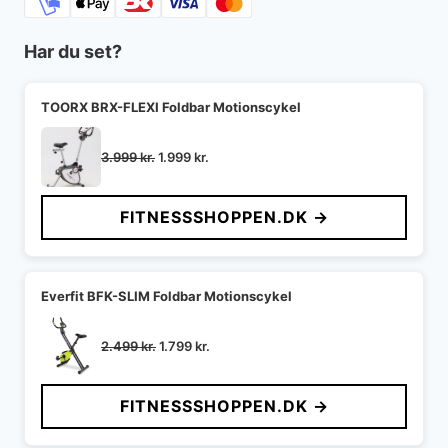
Har du set?
TOORX BRX-FLEXI Foldbar Motionscykel
Den
Den
3.999
kr.
1.999
kr.
oprindelige
aktuelle
pris
pris
FITNESSSHOPPEN.DK →
var:
er:
3.999 kr..
1.999 kr..
Everfit BFK-SLIM Foldbar Motionscykel
Den
Den
2.499
kr.
1.799
kr.
oprindelige
aktuelle
pris
pris
FITNESSSHOPPEN.DK →
var:
er:
2.499 kr..
1.799 kr..