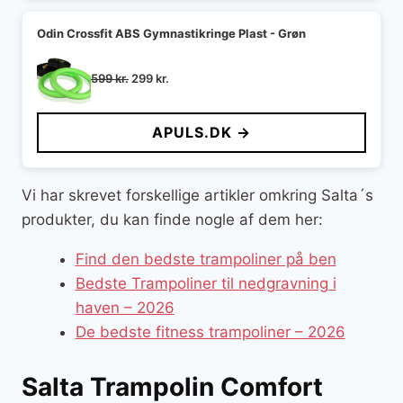
Odin Crossfit ABS Gymnastikringe Plast - Grøn
Den
Den
599
kr.
299
kr.
oprindelige
aktuelle
pris
pris
APULS.DK →
var:
er:
599 kr..
299 kr..
Vi har skrevet forskellige artikler omkring Salta´s
produkter, du kan finde nogle af dem her:
Find den bedste trampoliner på ben
Bedste Trampoliner til nedgravning i
haven – 2026
De bedste fitness trampoliner – 2026
Salta Trampolin Comfort