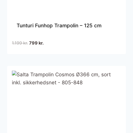
Tunturi Funhop Trampolin – 125 cm
Den
Den
1.199
kr.
799
kr.
oprindelige
aktuelle
pris
pris
var:
er:
1.199 kr..
799 kr..