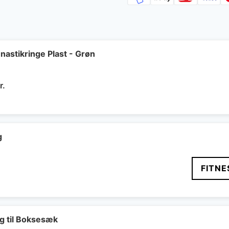
astikringe Plast - Grøn
Den
r.
delige
aktuelle
pris
er:
..
299 kr..
g
FITNE
 til Boksesæk