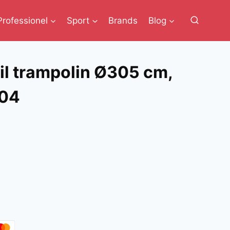
Professionel
Sport
Brands
Blog
til trampolin Ø305 cm,
604