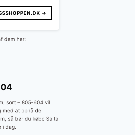
SSSHOPPEN.DK →
af dem her:
604
m, sort – 805-604 vil
dig med at opnå de
 om, så bør du købe Salta
 i dag.