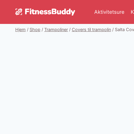
Fortsæt
til
Aktivitetsure
K
indhold
Hjem
/
Shop
/
Trampoliner
/
Covers til trampolin
/
Salta Cov