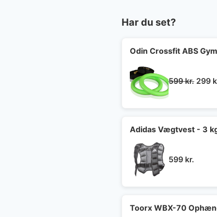
Har du set?
Odin Crossfit ABS Gymn
Den
599
kr.
299
k
oprin
pris
var:
599 kr
Adidas Vægtvest - 3 k
599
kr.
Toorx WBX-70 Ophæng