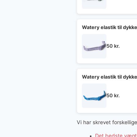
Watery elastik til dykk
50
kr.
Watery elastik til dyk
50
kr.
Vi har skrevet forskelli
Det bedste vægts