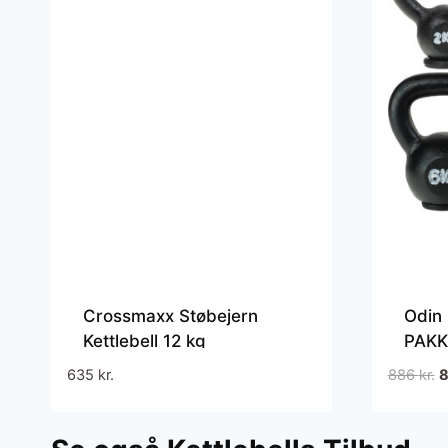
Crossmaxx Støbejern
Odin 
Kettlebell 12 kg
PAKKE
8kg)
D
635
kr.
886
kr.
o
p
v