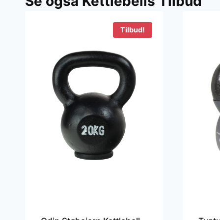
Se også Kettlebells Tilbud
8
Tilbud!