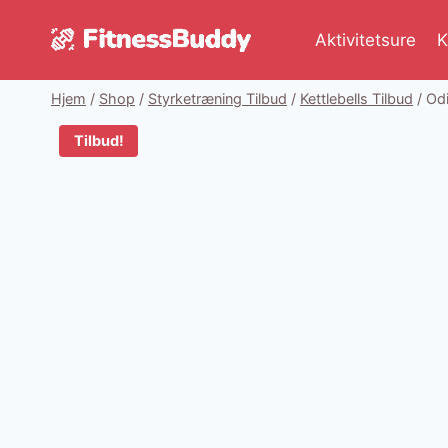
Fortsæt
til
Aktivitetsure
K
indhold
Hjem
/
Shop
/
Styrketræning Tilbud
/
Kettlebells Tilbud
/
Odi
Tilbud!