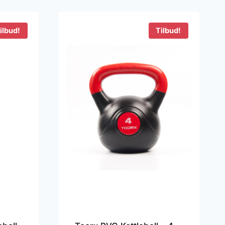
1.999 kr..
1.599 kr..
ilbud!
Tilbud!