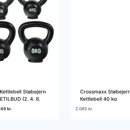
Kettlebell Støbejern
Crossmaxx Støbejer
TILBUD (2, 4, 6,
Kettlebell 40 kg
en
Den
849
kr.
2.065
kr.
prindelige
aktuelle
ris
pris
ar:
er: