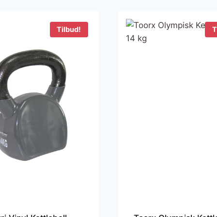
86 kr..
849 kr..
Tilbud!
T