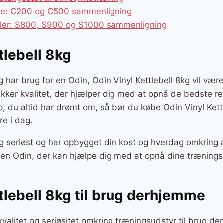
ere: C200 og C500 sammenligning
kler: S800, S900 og S1000 sammenligning
tlebell 8kg
 har brug for en Odin, Odin Vinyl Kettlebell 8kg vil være 
sikker kvalitet, der hjælper dig med at opnå de bedste re
p, du altid har drømt om, så bør du købe Odin Vinyl Kettl
e i dag.
g seriøst og har opbygget din kost og hverdag omkring a
r en Odin, der kan hjælpe dig med at opnå dine trænings
tlebell 8kg til brug derhjemme
kvalitet og seriøsitet omkring træningsudstyr til brug d