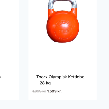
n
Toorx Olympisk Kettlebell
– 28 kg
Den
Den
1.999
kr.
1.599
kr.
oprindelige
aktuelle
pris
pris
var:
er: