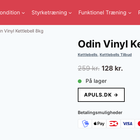
ondition
Styrketræning
Funktionel Træning
n Vinyl Kettlebell 8kg
Odin Vinyl K
Kettlebells
,
Kettlebells Tilbud
Den
Den
259
kr.
128
kr.
oprindelige
aktue
På lager
pris
pris
APULS.DK →
var:
er:
259 kr..
128 kr
Betalingsmuligheder