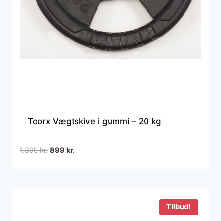
Toorx Vægtskive i gummi – 20 kg
Den
Den
1.399
kr.
899
kr.
oprindelige
aktuelle
pris
pris
var:
er:
1.399 kr..
899 kr..
Tilbud!