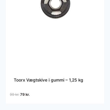
Toorx Vægtskive i gummi – 1,25 kg
Den
Den
99
kr.
79
kr.
oprindelige
aktuelle
pris
pris