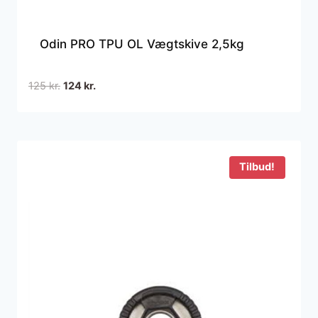
Odin PRO TPU OL Vægtskive 2,5kg
Den
Den
125
kr.
124
kr.
oprindelige
aktuelle
pris
pris
var:
er:
125 kr..
124 kr..
Tilbud!