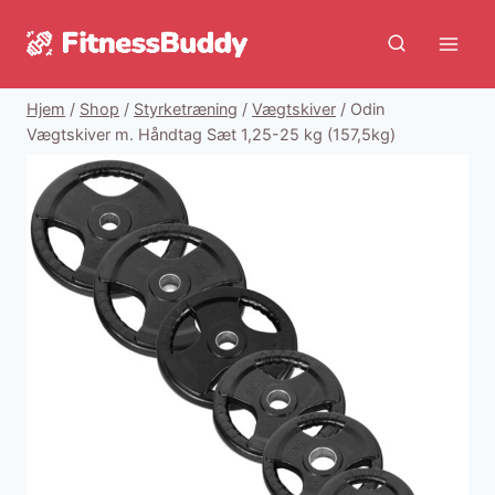
Fortsæt
til
indhold
Hjem
/
Shop
/
Styrketræning
/
Vægtskiver
/
Odin
Vægtskiver m. Håndtag Sæt 1,25-25 kg (157,5kg)