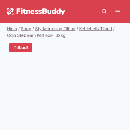
Fortsæt
til
indhold
Hjem
/
Shop
/
Styrketræning Tilbud
/
Kettlebells Tilbud
/
Odin Støbejern Kettlebell 32kg
Tilbud!