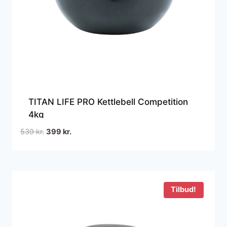
TITAN LIFE PRO Kettlebell Competition
4kg
Den
Den
539
kr.
399
kr.
oprindelige
aktuelle
pris
pris
var:
er:
539 kr..
399 kr..
Tilbud!