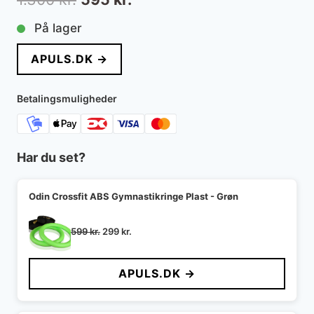
oprindelige
aktuelle
På lager
pris
pris
APULS.DK →
var:
er:
1.300 kr..
595 kr..
Betalingsmuligheder
Har du set?
Odin Crossfit ABS Gymnastikringe Plast - Grøn
Den
Den
599
kr.
299
kr.
oprindelige
aktuelle
pris
pris
APULS.DK →
var:
er:
599 kr..
299 kr..