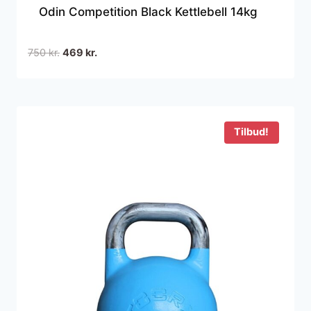
Odin Competition Black Kettlebell 14kg
Den
Den
750
kr.
469
kr.
oprindelige
aktuelle
pris
pris
var:
er:
750 kr..
469 kr..
Tilbud!