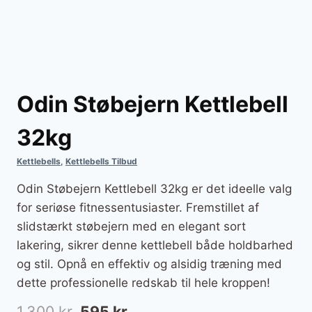
Odin Støbejern Kettlebell
32kg
Kettlebells
,
Kettlebells Tilbud
Odin Støbejern Kettlebell 32kg er det ideelle valg
for seriøse fitnessentusiaster. Fremstillet af
slidstærkt støbejern med en elegant sort
lakering, sikrer denne kettlebell både holdbarhed
og stil. Opnå en effektiv og alsidig træning med
dette professionelle redskab til hele kroppen!
Den
Den
1.300
kr.
595
kr.