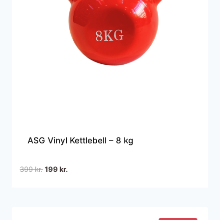
ASG Vinyl Kettlebell – 8 kg
Den
Den
399
kr.
199
kr.
oprindelige
aktuelle
pris
pris
var:
er:
399 kr..
199 kr..