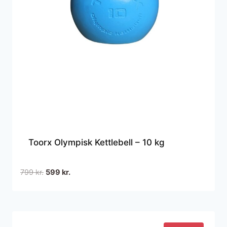
Toorx Olympisk Kettlebell – 10 kg
Den
Den
799
kr.
599
kr.
oprindelige
aktuelle
pris
pris
var:
er:
799 kr..
599 kr..