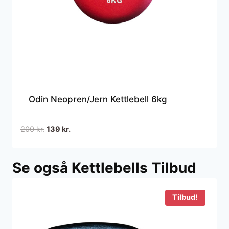
Odin Neopren/Jern Kettlebell 6kg
Den
Den
200
kr.
139
kr.
oprindelige
aktuelle
pris
pris
Se også Kettlebells Tilbud
var:
er:
200 kr..
139 kr..
Tilbud!