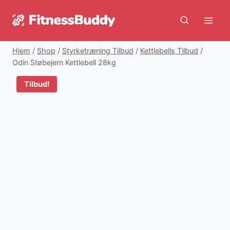
Fortsæt
til
indhold
Hjem
/
Shop
/
Styrketræning Tilbud
/
Kettlebells Tilbud
/
Odin Støbejern Kettlebell 28kg
Tilbud!