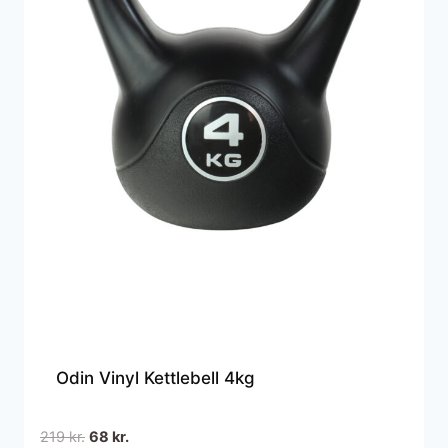
Odin Vinyl Kettlebell 4kg
Den
Den
219
kr.
68
kr.