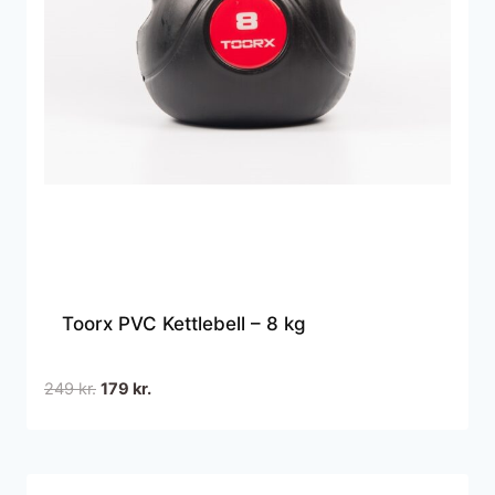
Toorx PVC Kettlebell – 8 kg
Den
Den
249
kr.
179
kr.
oprindelige
aktuelle
pris
pris
var:
er:
249 kr..
179 kr..