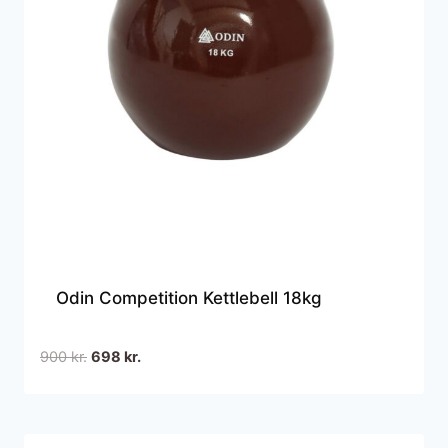
Odin Competition Kettlebell 18kg
Den
Den
900
kr.
698
kr.
oprindelige
aktuelle
pris
pris
var:
er: