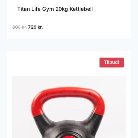
Titan Life Gym 20kg Kettlebell
Den
Den
800
kr.
729
kr.
oprindelige
aktuelle
pris
pris
var:
er:
800 kr..
729 kr..
Tilbud!