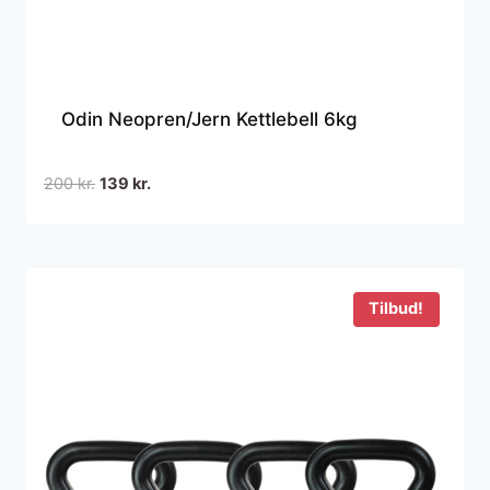
Odin Neopren/Jern Kettlebell 6kg
Den
Den
200
kr.
139
kr.
oprindelige
aktuelle
pris
pris
var:
er:
200 kr..
139 kr..
Tilbud!