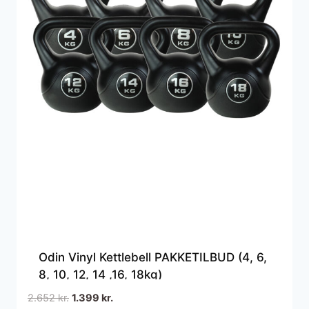
Odin Vinyl Kettlebell PAKKETILBUD (4, 6,
8, 10, 12, 14 ,16, 18kg)
Den
Den
2.652
kr.
1.399
kr.