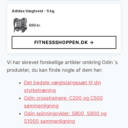
Adidas Vægtvest - 5 kg
699
kr.
FITNESSSHOPPEN.DK →
Vi har skrevet forskellige artikler omkring Odin´s
produkter, du kan finde nogle af dem her:
Det bedste vægtstangssæt til din
styrketræning
Odin crosstrainere: C200 og C500
sammenligning
Odin spinningcykler: S800, S900 og
S1000 sammenligning