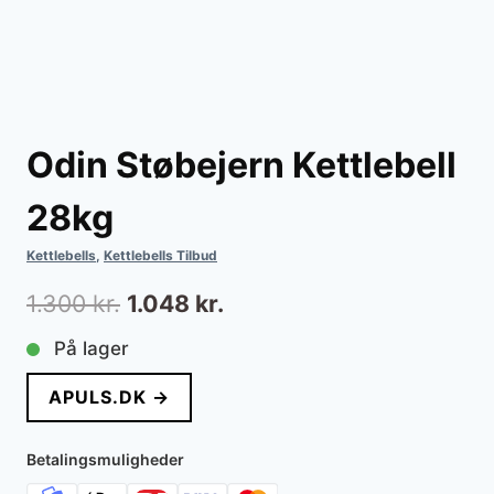
Odin Støbejern Kettlebell
28kg
Kettlebells
,
Kettlebells Tilbud
Den
Den
1.300
kr.
1.048
kr.
oprindelige
aktuelle
På lager
pris
pris
APULS.DK →
var:
er:
1.300 kr..
1.048 kr..
Betalingsmuligheder