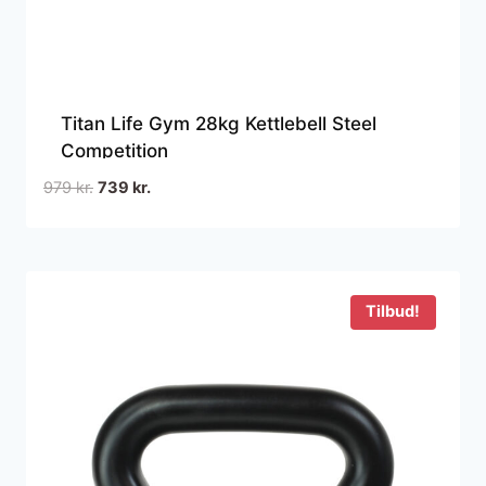
Titan Life Gym 28kg Kettlebell Steel
Competition
Den
Den
979
kr.
739
kr.
oprindelige
aktuelle
pris
pris
var:
er:
979 kr..
739 kr..
Tilbud!