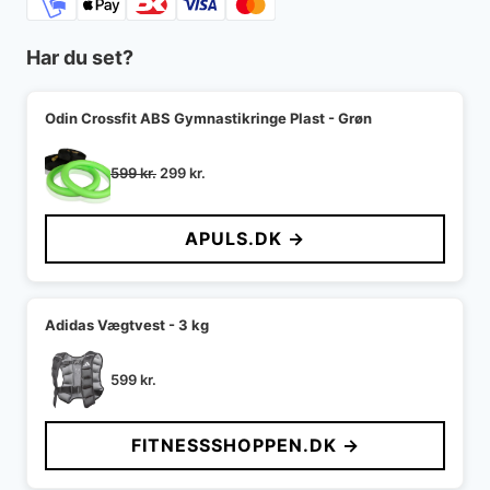
Har du set?
Odin Crossfit ABS Gymnastikringe Plast - Grøn
Den
Den
599
kr.
299
kr.
oprindelige
aktuelle
pris
pris
APULS.DK →
var:
er:
599 kr..
299 kr..
Adidas Vægtvest - 3 kg
599
kr.
FITNESSSHOPPEN.DK →