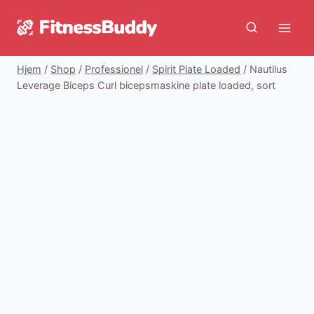
Fortsæt
til
indhold
Hjem
/
Shop
/
Professionel
/
Spirit Plate Loaded
/
Nautilus
Leverage Biceps Curl bicepsmaskine plate loaded, sort