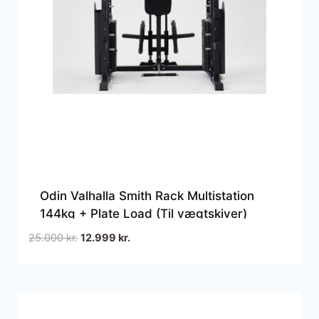
Odin Valhalla Smith Rack Multistation
144kg + Plate Load (Til vægtskiver)
Den
Den
25.000
kr.
12.999
kr.
oprindelige
aktuelle
pris
pris
var:
er:
25.000 kr..
12.999 kr..