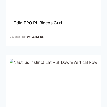
Odin PRO PL Biceps Curl
Den
Den
24.000
kr.
22.484
kr.
oprindelige
aktuelle
pris
pris
var:
er:
24.000 kr..
22.484 kr..