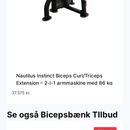
Nautilus Instinct Biceps Curl/Triceps
Extension – 2-i-1 armmaskine med 86 kg
vægtmagasin til effektiv styrketræning i
37.375
kr.
fitnesscenter
Se også Bicepsbænk TIlbud