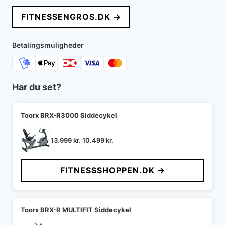
FITNESSENGROS.DK →
Betalingsmuligheder
Har du set?
Toorx BRX-R3000 Siddecykel
Den
Den
13.999
kr.
10.499
kr.
oprindelige
aktuelle
pris
pris
FITNESSSHOPPEN.DK →
var:
er:
13.999 kr..
10.499 kr..
Toorx BRX-R MULTIFIT Siddecykel