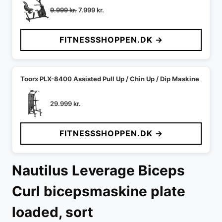
Den
Den
9.999
kr.
7.999
kr.
oprindelige
aktuelle
pris
pris
FITNESSSHOPPEN.DK →
var:
er:
9.999 kr..
7.999 kr..
Toorx PLX-8400 Assisted Pull Up / Chin Up / Dip Maskine
29.999
kr.
FITNESSSHOPPEN.DK →
Nautilus Leverage Biceps
Curl bicepsmaskine plate
loaded, sort