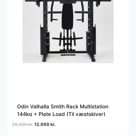
Odin Valhalla Smith Rack Multistation
144kg + Plate Load (Til vægtskiver)
Den
Den
25.000
kr.
12.999
kr.
oprindelige
aktuelle