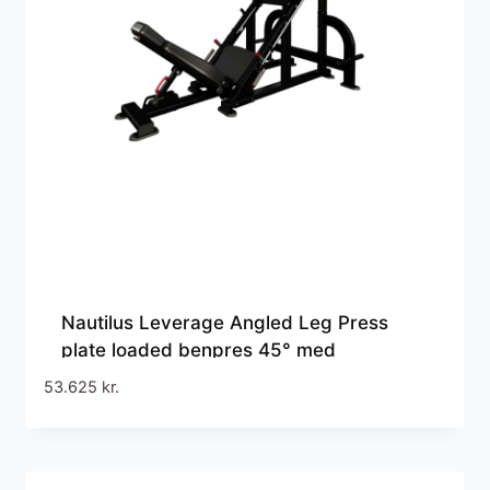
Nautilus Leverage Angled Leg Press
plate loaded benpres 45° med
justerbart ryglæn og integreret olympisk
53.625
kr.
vægtskiveopbevaring