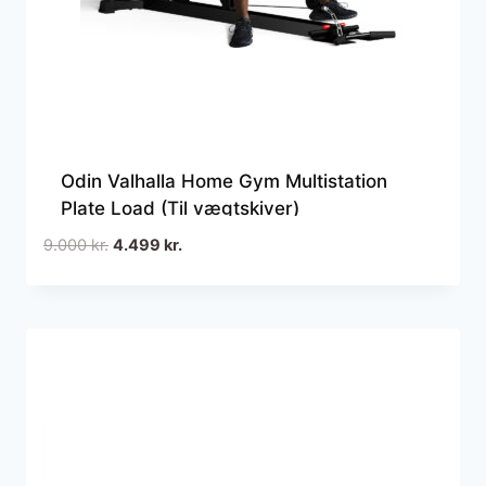
Odin Valhalla Home Gym Multistation
Plate Load (Til vægtskiver)
Den
Den
9.000
kr.
4.499
kr.
oprindelige
aktuelle
pris
pris
var:
er:
9.000 kr..
4.499 kr..