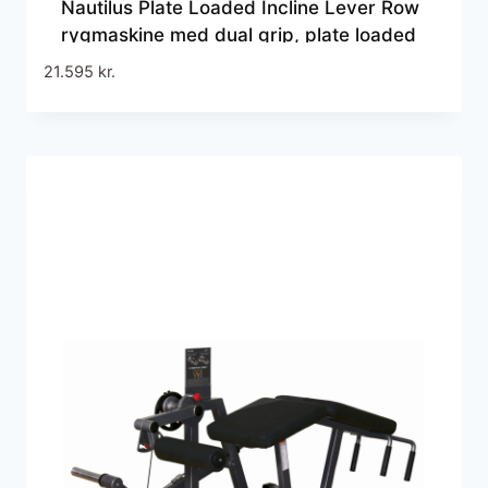
Nautilus Plate Loaded Incline Lever Row
rygmaskine med dual grip, plate loaded
design og kompakt konstruktion
21.595
kr.
183x86x124 cm