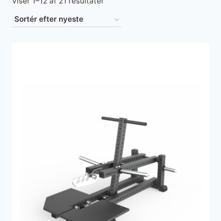
Sorteret
Viser 1–12 af 21 resultater
efter
seneste