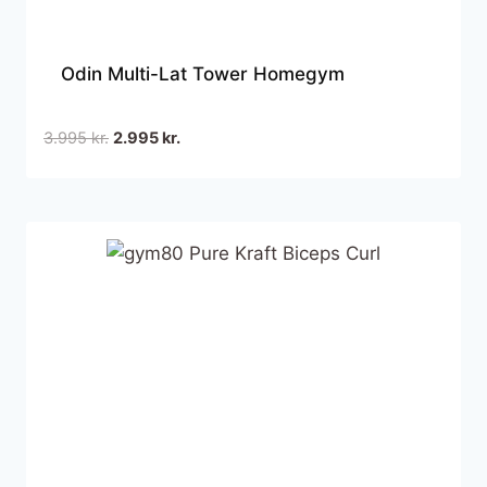
Odin Multi-Lat Tower Homegym
Den
Den
3.995
kr.
2.995
kr.
oprindelige
aktuelle
pris
pris
var:
er:
3.995 kr..
2.995 kr..