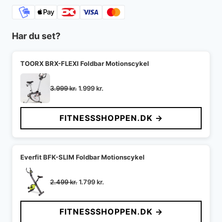
Har du set?
TOORX BRX-FLEXI Foldbar Motionscykel
Den
Den
3.999
kr.
1.999
kr.
oprindelige
aktuelle
pris
pris
FITNESSSHOPPEN.DK →
var:
er:
3.999 kr..
1.999 kr..
Everfit BFK-SLIM Foldbar Motionscykel
Den
Den
2.499
kr.
1.799
kr.
oprindelige
aktuelle
pris
pris
FITNESSSHOPPEN.DK →
var:
er:
2.499 kr..
1.799 kr..