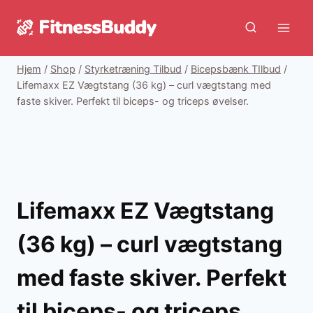
Fortsæt
til
indhold
Hjem
/
Shop
/
Styrketræning Tilbud
/
Bicepsbænk TIlbud
/
Lifemaxx EZ Vægtstang (36 kg) – curl vægtstang med
faste skiver. Perfekt til biceps- og triceps øvelser.
Lifemaxx EZ Vægtstang
(36 kg) – curl vægtstang
med faste skiver. Perfekt
til biceps- og triceps