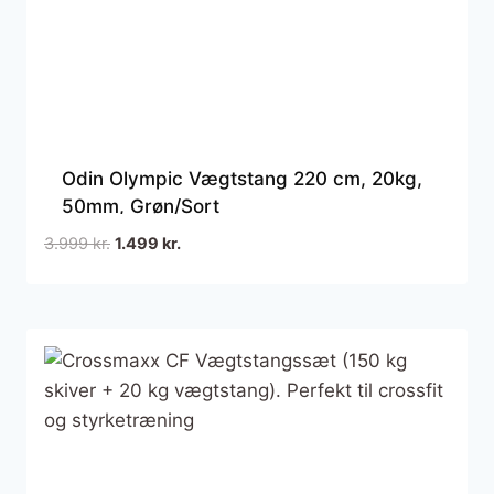
Odin Olympic Vægtstang 220 cm, 20kg,
50mm, Grøn/Sort
Den
Den
3.999
kr.
1.499
kr.
oprindelige
aktuelle
pris
pris
var:
er:
3.999 kr..
1.499 kr..