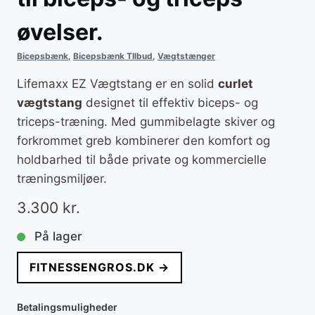
øvelser.
Bicepsbænk
,
Bicepsbænk TIlbud
,
Vægtstænger
Lifemaxx EZ Vægtstang er en solid
curlet
vægtstang
designet til effektiv biceps- og
triceps-træning. Med gummibelagte skiver og
forkrommet greb kombinerer den komfort og
holdbarhed til både private og kommercielle
træningsmiljøer.
3.300
kr.
På lager
FITNESSENGROS.DK →
Betalingsmuligheder