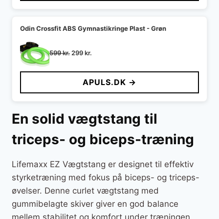
Odin Crossfit ABS Gymnastikringe Plast - Grøn
Den
Den
599
kr.
299
kr.
oprindelige
aktuelle
pris
pris
APULS.DK →
var:
er:
599 kr..
299 kr..
En solid vægtstang til
triceps- og biceps-træning
Lifemaxx EZ Vægtstang er designet til effektiv
styrketræning med fokus på biceps- og triceps-
øvelser. Denne curlet vægtstang med
gummibelagte skiver giver en god balance
mellem stabilitet og komfort under træningen,