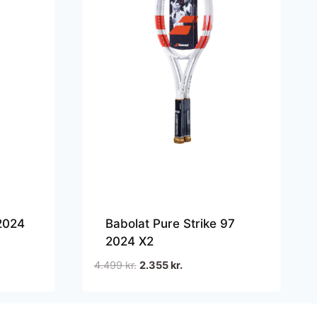
2024
Babolat Pure Strike 97
2024 X2
Den
Den
4.499
kr.
2.355
kr.
oprindelige
aktuelle
pris
pris
var:
er: