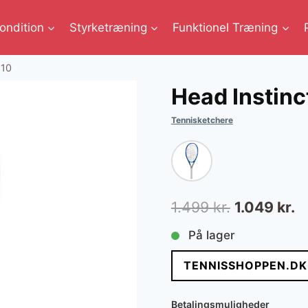
ondition
Styrketræning
Funktionel Træning
110
Head Instin
Tennisketchere
Den
D
1.499
kr.
1.049
kr.
oprindelig
ak
På lager
pris
pr
TENNISSHOPPEN.DK
var:
er
1.499 kr..
1.
Betalingsmuligheder