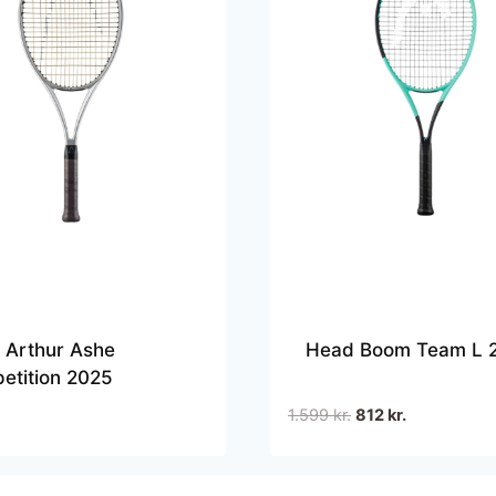
 Arthur Ashe
Head Boom Team L 
etition 2025
Den
Den
1.599
kr.
812
kr.
oprindelige
aktuelle
pris
pris
var:
er: