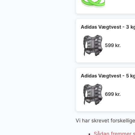
oprin
pris
var:
599 kr
Adidas Vægtvest - 3 k
599
kr.
Adidas Vægtvest - 5 k
699
kr.
Vi har skrevet forskelli
Sådan fremmer se