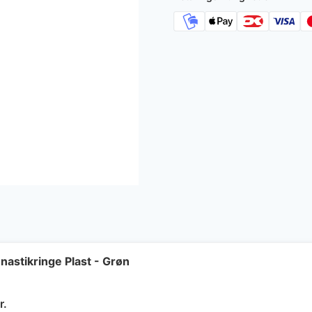
astikringe Plast - Grøn
Den
r.