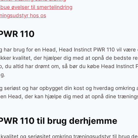
lbue øvelser til smertelindring
ningsudstyr hos os
 PWR 110
g har brug for en Head, Head Instinct PWR 110 vil være d
sikker kvalitet, der hjælper dig med at opnå de bedste re
p, du altid har drømt om, så bør du købe Head Instinct 
g.
g seriøst og har opbygget din kost og hverdag omkring a
r en Head, der kan hjælpe dig med at opnå dine træning
 PWR 110 til brug derhjemme
kvalitet og seriøsitet omkring træningsudstyr til brug 