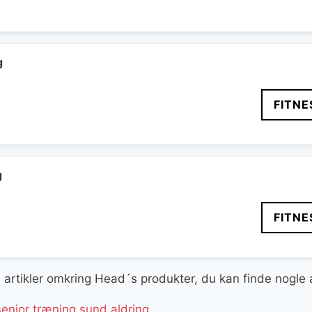
delige
aktuelle
pris
er:
..
299 kr..
g
FITNE
g
FITNE
ge artikler omkring Head´s produkter, du kan finde nogle
nior træning sund aldring