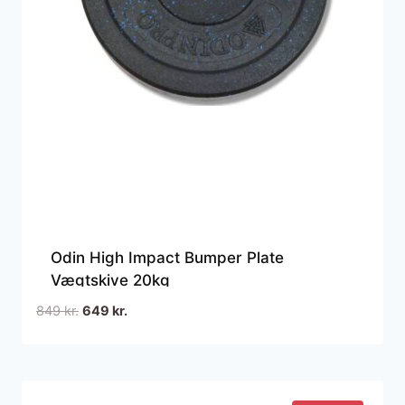
Odin High Impact Bumper Plate
Vægtskive 20kg
Den
Den
849
kr.
649
kr.
oprindelige
aktuelle
pris
pris
var:
er:
849 kr..
649 kr..