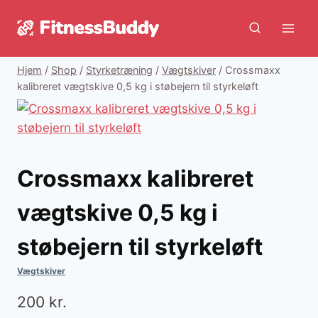
Fortsæt
til
indhold
Hjem
/
Shop
/
Styrketræning
/
Vægtskiver
/
Crossmaxx
kalibreret vægtskive 0,5 kg i støbejern til styrkeløft
Crossmaxx kalibreret
vægtskive 0,5 kg i
støbejern til styrkeløft
Vægtskiver
200
kr.