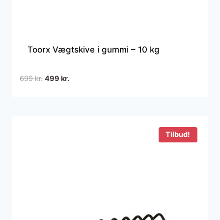
Toorx Vægtskive i gummi – 10 kg
Den
Den
699
kr.
499
kr.
oprindelige
aktuelle
pris
pris
var:
er:
699 kr..
499 kr..
Tilbud!