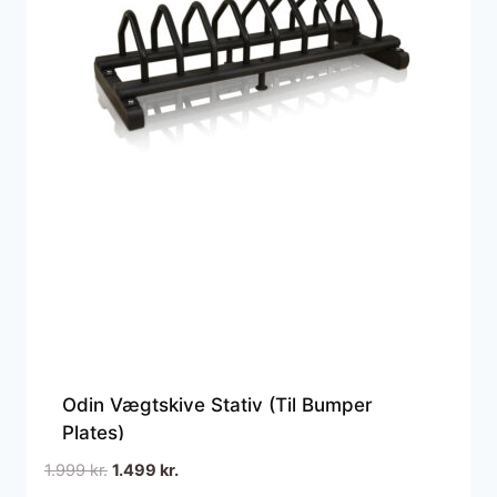
Odin Vægtskive Stativ (Til Bumper
Plates)
Den
Den
1.999
kr.
1.499
kr.
oprindelige
aktuelle