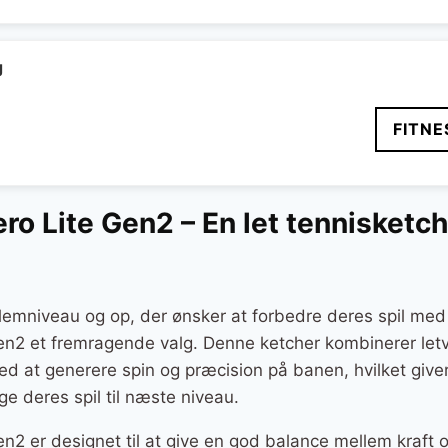
g
FITNE
ro Lite Gen2 – En let tennisketche
llemniveau og op, der ønsker at forbedre deres spil med 
Gen2 et fremragende valg. Denne ketcher kombinerer l
ed at generere spin og præcision på banen, hvilket give
age deres spil til næste niveau.
n2 er designet til at give en god balance mellem kraft o