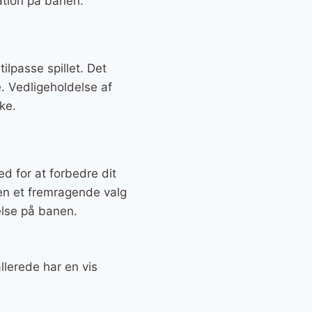
tation på banen.
ilpasse spillet. Det
e. Vedligeholdelse af
ke.
d for at forbedre dit
den et fremragende valg
else på banen.
llerede har en vis