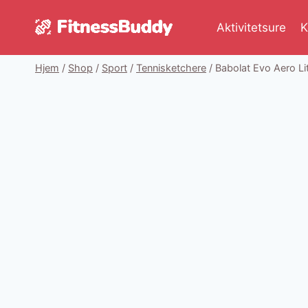
Fortsæt
til
Aktivitetsure
K
indhold
Hjem
/
Shop
/
Sport
/
Tennisketchere
/
Babolat Evo Aero L