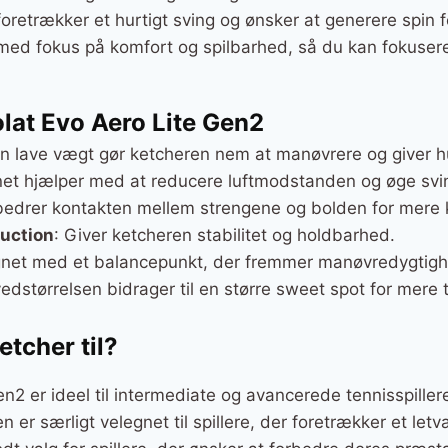
 foretrækker et hurtigt sving og ønsker at generere spin fo
 med fokus på komfort og spilbarhed, så du kan fokuser
lat Evo Aero Lite Gen2
en lave vægt gør ketcheren nem at manøvrere og giver hu
net hjælper med at reducere luftmodstanden og øge sv
bedrer kontakten mellem strengene og bolden for mere k
uction
: Giver ketcheren stabilitet og holdbarhed.
gnet med et balancepunkt, der fremmer manøvredygtighe
edstørrelsen bidrager til en større sweet spot for mere t
tcher til?
n2 er ideel til intermediate og avancerede tennisspillere
n er særligt velegnet til spillere, der foretrækker et let