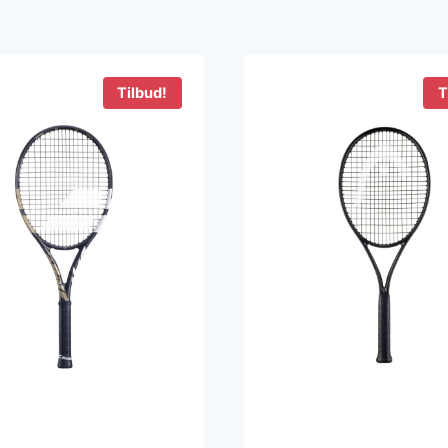
Tilbud!
T