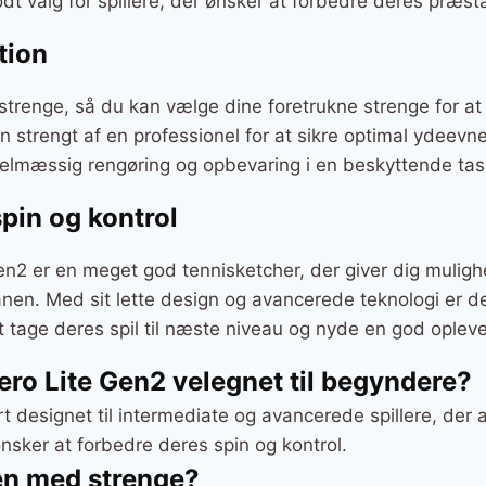
odt valg for spillere, der ønsker at forbedre deres præs
tion
trenge, så du kan vælge dine foretrukne strenge for at t
n strengt af en professionel for at sikre optimal ydeevn
gelmæssig rengøring og opbevaring i en beskyttende tas
spin og kontrol
n2 er en meget god tennisketcher, der giver dig mulighe
anen. Med sit lette design og avancerede teknologi er 
 at tage deres spil til næste niveau og nyde en god oplev
ero Lite Gen2 velegnet til begyndere?
 designet til intermediate og avancerede spillere, der a
nsker at forbedre deres spin og kontrol.
en med strenge?