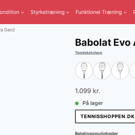
ondition
Styrketræning
Funktionel Træning
ite Gen2
Babolat Evo 
Tennisketchere
1.099
kr.
På lager
TENNISSHOPPEN.DK
Betalingsmuligheder