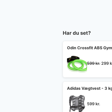
Har du set?
Odin Crossfit ABS Gymn
Den
599
kr.
299
k
oprin
pris
var:
599 kr
Adidas Vægtvest - 3 k
599
kr.