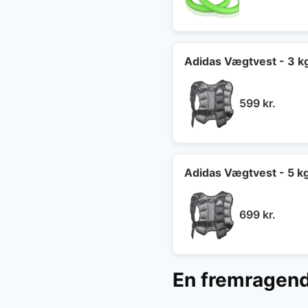
oprin
pris
var:
599 kr
Adidas Vægtvest - 3 k
599
kr.
Adidas Vægtvest - 5 k
699
kr.
En fremragende