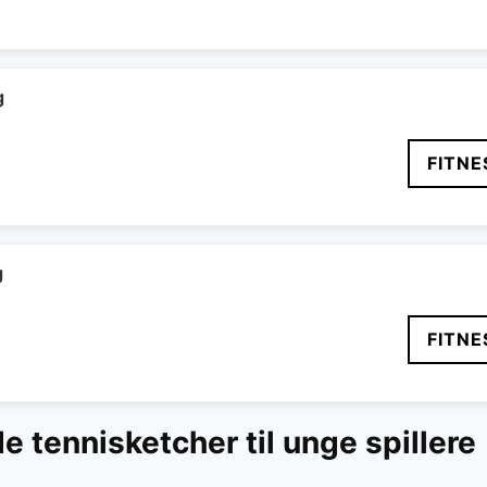
delige
aktuelle
pris
er:
..
299 kr..
g
FITNE
g
FITNE
 tennisketcher til unge spillere