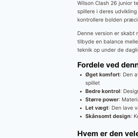
Wilson Clash 26 junior t
spillere i deres udvikli
kontrollere bolden præcis
Denne version er skabt 
tilbyde en balance melle
teknik op under de dagl
Fordele ved den
Øget komfort
: Den a
spillet
Bedre kontrol
: Desig
Større power
: Materi
Let vægt
: Den lave 
Skånsomt design
: K
Hvem er den vele