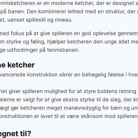
ennisketcheren er en moderne ketcher, der er designet spe
ng på banen. Den kombinerer lethed med en struktur, der 
t, uanset spillestil og niveau.
med fokus på at give spilleren en god oplevelse gennem
m styrke og føling, hjælper ketcheren den unge atlet med
ige udfordringer på tennisbanen.
ne ketcher
vancerede konstruktion sikrer en behagelig følelse i hve
net giver spilleren mulighed for at styre boldens retnin
alerne er valgt for at give ekstra styrke til de slag, der k
vægt gør ketcheren meget manøvredygtig for børn og ung
onstruktionen er lavet til at være skånsom mod spilleren
gnet til?