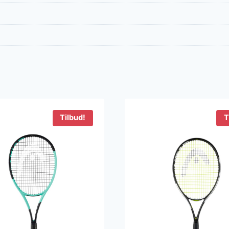
Tilbud!
T