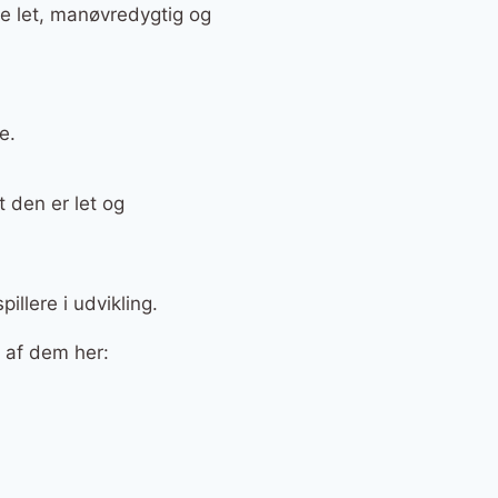
de let, manøvredygtig og
e.
 den er let og
illere i udvikling.
e af dem her: