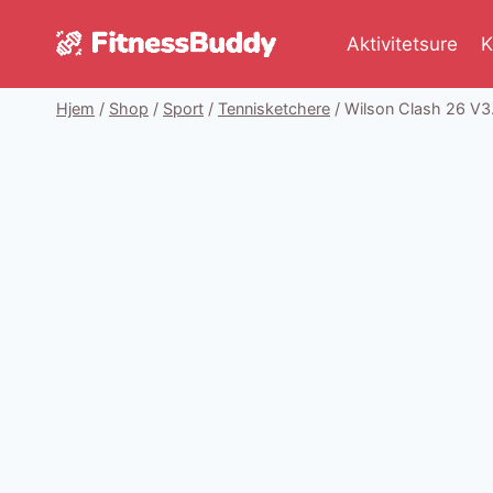
Fortsæt
til
Aktivitetsure
K
indhold
Hjem
/
Shop
/
Sport
/
Tennisketchere
/
Wilson Clash 26 V3