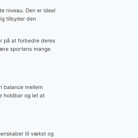
ste niveau. Den er ideel
ig tilbyder den
er på at forbedre deres
t lære sportens mange
sin balance mellem
e holdbar og let at
genskaber til vækst og