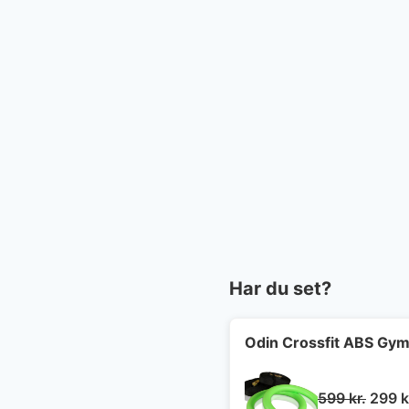
Har du set?
Odin Crossfit ABS Gymn
Den
599
kr.
299
k