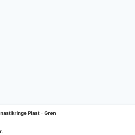
astikringe Plast - Grøn
Den
r.