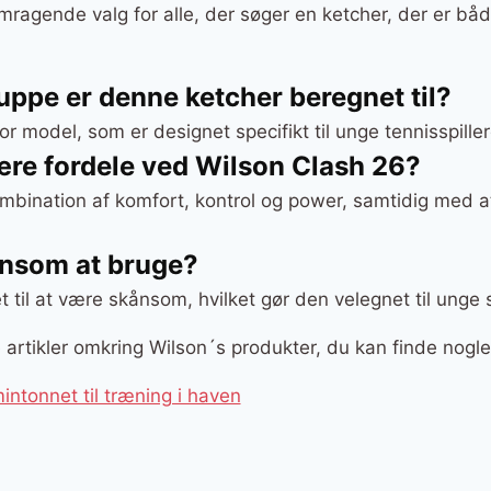
emragende valg for alle, der søger en ketcher, der er bå
uppe er denne ketcher beregnet til?
r model, som er designet specifikt til unge tennisspiller
ære fordele ved Wilson Clash 26?
mbination af komfort, kontrol og power, samtidig med at
ånsom at bruge?
 til at være skånsom, hvilket gør den velegnet til unge sp
ge artikler omkring Wilson´s produkter, du kan finde nogl
ntonnet til træning i haven