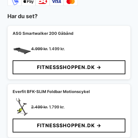
Har du set?
ASG Smartwalker 200 Gåbånd
Den
Den
4.999
kr.
1.499
kr.
oprindelige
aktuelle
pris
pris
FITNESSSHOPPEN.DK →
var:
er:
4.999 kr..
1.499 kr..
Everfit BFK-SLIM Foldbar Motionscykel
Den
Den
2.499
kr.
1.799
kr.
oprindelige
aktuelle
pris
pris
FITNESSSHOPPEN.DK →
var:
er:
2.499 kr..
1.799 kr..