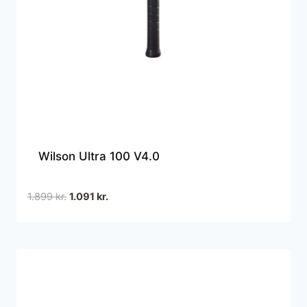
Wilson Ultra 100 V4.0
Den
Den
1.899
kr.
1.091
kr.
oprindelige
aktuelle
pris
pris
var:
er:
1.899 kr..
1.091 kr..