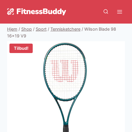
Fortsæt
til
indhold
Hjem
/
Shop
/
Sport
/
Tennisketchere
/
Wilson Blade 98
16×19 V9
Tilbud!