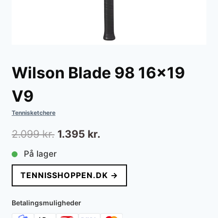
Wilson Blade 98 16×19
V9
Tennisketchere
Den
Den
2.099
kr.
1.395
kr.
oprindelige
aktuelle
På lager
pris
pris
TENNISSHOPPEN.DK →
var:
er:
2.099 kr..
1.395 kr..
Betalingsmuligheder