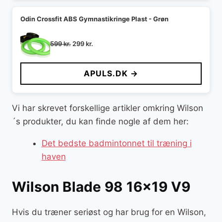
Odin Crossfit ABS Gymnastikringe Plast - Grøn
Den
Den
599
kr.
299
kr.
oprindelige
aktuelle
pris
pris
APULS.DK →
var:
er:
599 kr..
299 kr..
Vi har skrevet forskellige artikler omkring Wilson
´s produkter, du kan finde nogle af dem her:
Det bedste badmintonnet til træning i
haven
Wilson Blade 98 16×19 V9
Hvis du træner seriøst og har brug for en Wilson,