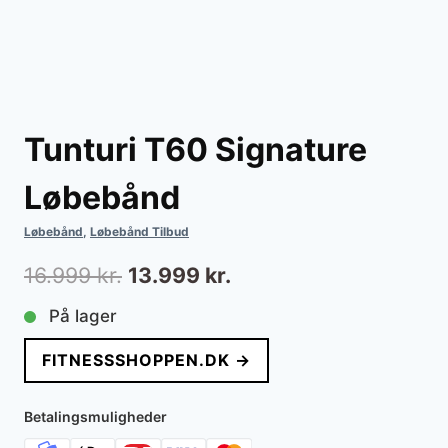
Tunturi T60 Signature
Løbebånd
Løbebånd
,
Løbebånd Tilbud
Den
Den
16.999
kr.
13.999
kr.
oprindelige
aktuelle
På lager
pris
pris
FITNESSSHOPPEN.DK →
var:
er:
16.999 kr..
13.999 kr..
Betalingsmuligheder