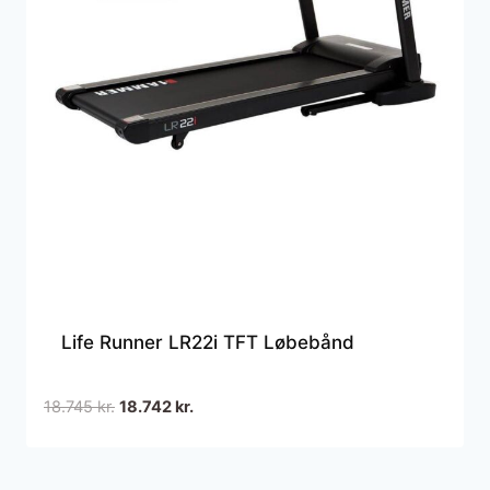
Life Runner LR22i TFT Løbebånd
Den
Den
18.745
kr.
18.742
kr.
oprindelige
aktuelle
pris
pris
var:
er: