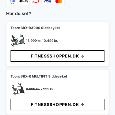
Har du set?
Toorx BRX-R3000 Siddecykel
Den
Den
13.999
kr.
10.499
kr.
oprindelige
aktuelle
pris
pris
FITNESSSHOPPEN.DK →
var:
er:
13.999 kr..
10.499 kr..
Toorx BRX-R MULTIFIT Siddecykel
Den
Den
9.999
kr.
7.999
kr.
oprindelige
aktuelle
pris
pris
FITNESSSHOPPEN.DK →
var:
er:
9.999 kr..
7.999 kr..