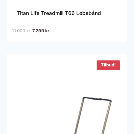
Titan Life Treadmill T66 Løbebånd
Den
Den
11.000
kr.
7.299
kr.
oprindelige
aktuelle
pris
pris
var:
er:
11.000 kr..
7.299 kr..
Tilbud!