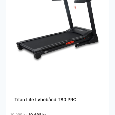
Titan Life Løbebånd T80 PRO
Den
Den
10.999
kr.
10.498
kr.