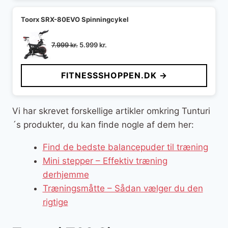
Toorx SRX-80EVO Spinningcykel
Den
Den
7.999
kr.
5.999
kr.
oprindelige
aktuelle
pris
pris
FITNESSSHOPPEN.DK →
var:
er:
7.999 kr..
5.999 kr..
Vi har skrevet forskellige artikler omkring Tunturi
´s produkter, du kan finde nogle af dem her:
Find de bedste balancepuder til træning
Mini stepper – Effektiv træning
derhjemme
Træningsmåtte – Sådan vælger du den
rigtige