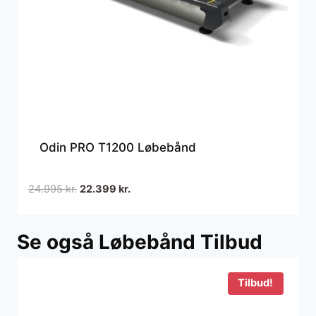
Odin PRO T1200 Løbebånd
Den
Den
24.995
kr.
22.399
kr.
oprindelige
aktuelle
pris
pris
Se også Løbebånd Tilbud
var:
er:
24.995 kr..
22.399 kr..
Tilbud!