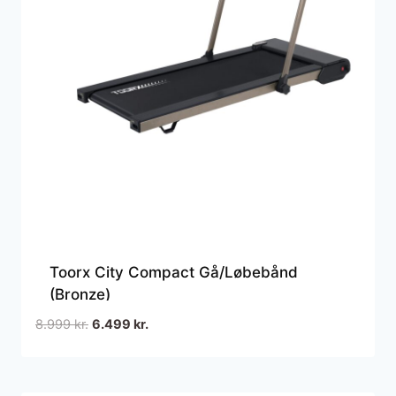
Toorx City Compact Gå/Løbebånd
(Bronze)
Den
Den
8.999
kr.
6.499
kr.
oprindelige
aktuelle
pris
pris
var:
er: