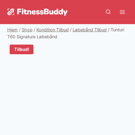
Fortsæt
til
indhold
Hjem
/
Shop
/
Kondition Tilbud
/
Løbebånd Tilbud
/
Tunturi
T60 Signature Løbebånd
Tilbud!