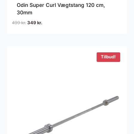
Odin Super Curl Vægtstang 120 cm,
30mm
Den
Den
499
kr.
349
kr.
oprindelige
aktuelle
pris
pris
var:
er:
499 kr..
349 kr..
Tilbud!