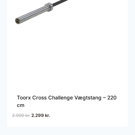
Toorx Cross Challenge Vægtstang – 220
cm
Den
Den
2.999
kr.
2.299
kr.
oprindelige
aktuelle
pris
pris