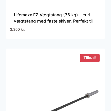
Lifemaxx EZ Vægtstang (36 kg) – curl
vægtstang med faste skiver. Perfekt til
biceps- og triceps øvelser.
3.300
kr.
Tilbud!