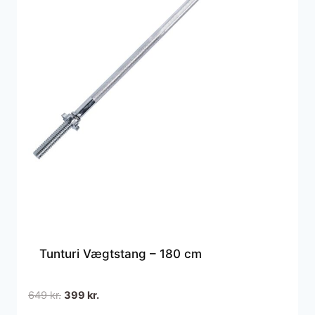
Tunturi Vægtstang – 180 cm
Den
Den
649
kr.
399
kr.
oprindelige
aktuelle