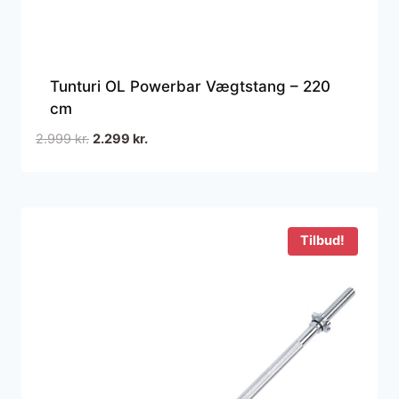
Tunturi OL Powerbar Vægtstang – 220
cm
Den
Den
2.999
kr.
2.299
kr.
oprindelige
aktuelle
pris
pris
var:
er:
2.999 kr..
2.299 kr..
Tilbud!