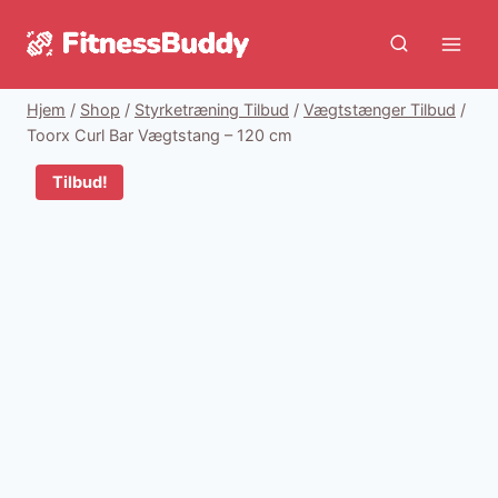
Fortsæt
til
indhold
Hjem
/
Shop
/
Styrketræning Tilbud
/
Vægtstænger Tilbud
/
Toorx Curl Bar Vægtstang – 120 cm
Tilbud!