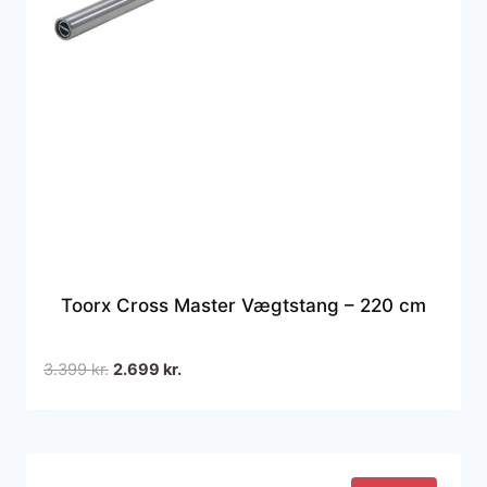
Toorx Cross Master Vægtstang – 220 cm
Den
Den
3.399
kr.
2.699
kr.
oprindelige
aktuelle
pris
pris
var:
er:
3.399 kr..
2.699 kr..