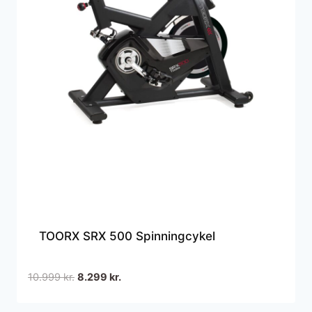
TOORX SRX 500 Spinningcykel
Den
Den
10.999
kr.
8.299
kr.
oprindelige
aktuelle
pris
pris