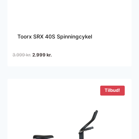
Toorx SRX 40S Spinningcykel
Den
Den
3.999
kr.
2.999
kr.
oprindelige
aktuelle
pris
pris
var:
er:
3.999 kr..
2.999 kr..
Tilbud!