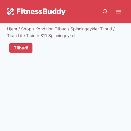
Fortsæt
til
indhold
Hjem
/
Shop
/
Kondition Tilbud
/
Spinningcykler Tilbud
/
Titan Life Trainer S11 Spinningcykel
Tilbud!