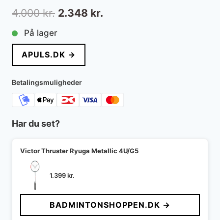
Den
Den
4.000
kr.
2.348
kr.
oprindelige
aktuelle
På lager
pris
pris
APULS.DK →
var:
er:
4.000 kr..
2.348 kr..
Betalingsmuligheder
Har du set?
Victor Thruster Ryuga Metallic 4U/G5
1.399
kr.
BADMINTONSHOPPEN.DK →