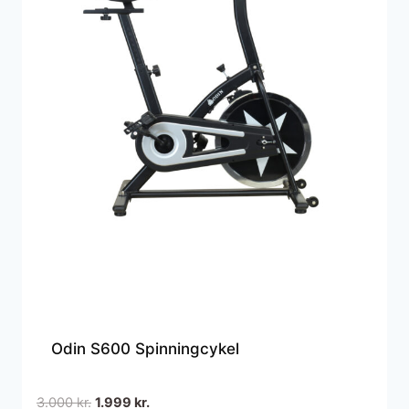
Odin S600 Spinningcykel
Den
Den
3.000
kr.
1.999
kr.