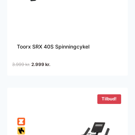
Toorx SRX 40S Spinningcykel
Den
Den
3.999
kr.
2.999
kr.
oprindelige
aktuelle
pris
pris
var:
er:
3.999 kr..
2.999 kr..
Tilbud!