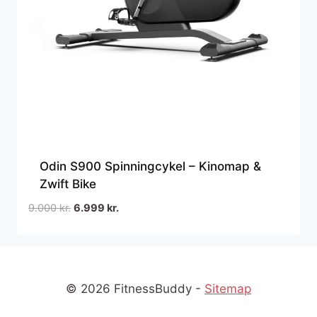
Odin S900 Spinningcykel – Kinomap &
Zwift Bike
Den
Den
9.000
kr.
6.999
kr.
oprindelige
aktuelle
pris
pris
var:
er:
9.000 kr..
6.999 kr..
© 2026 FitnessBuddy -
Sitemap