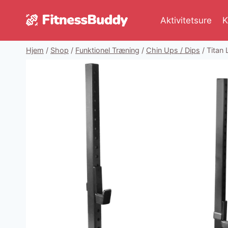
Fortsæt
til
Aktivitetsure
K
indhold
Hjem
/
Shop
/
Funktionel Træning
/
Chin Ups / Dips
/
Titan 