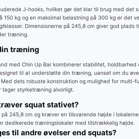
kluderede J-hooks, hvilket gør det klar til brug med de
150 kg og en maksimal belastning på 300 kg er det vele
klasser. Dimensionerne på 245,8 cm giver god plads til
der træning.
 din træning
nd med Chin Up Bar kombinerer stabilitet, holdbarhed og
esignet til at understøtte din træning, uanset om du øv
r. Med dets robuste konstruktion og mulighed for multi-f
er tager styrketræning alvorligt.
kræver squat stativet?
 på 245,8 cm og kræver en tilsvarende højde i lokalerne. 
r dedikerede træningslokaler med tilstrækkelig højde.
ges til andre øvelser end squats?