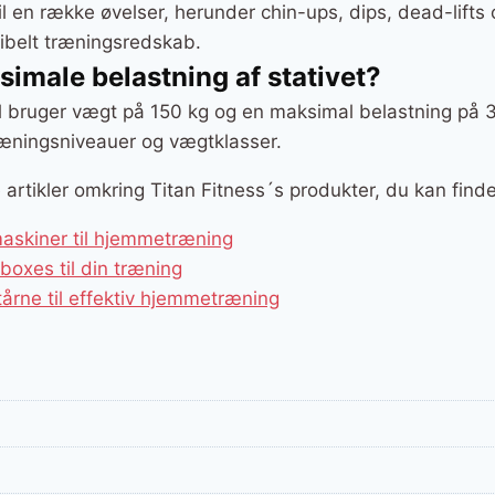
il en række øvelser, herunder chin-ups, dips, dead-lifts
ksibelt træningsredskab.
imale belastning af stativet?
l bruger vægt på 150 kg og en maksimal belastning på 30
 træningsniveauer og vægtklasser.
e artikler omkring Titan Fitness´s produkter, du kan find
maskiner til hjemmetræning
boxes til din træning
årne til effektiv hjemmetræning