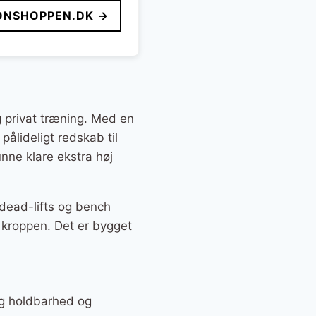
ONSHOPPEN.DK →
 privat træning. Med en
ålideligt redskab til
unne klare ekstra høj
, dead-lifts og bench
e kroppen. Det er bygget
ang holdbarhed og