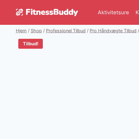
Fortsæt
til
Aktivitetsure
K
indhold
Hjem
/
Shop
/
Professionel Tilbud
/
Pro Håndvægte Tilbud
Tilbud!