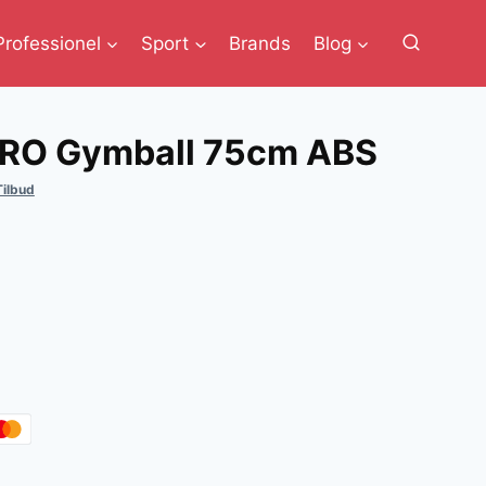
Professionel
Sport
Brands
Blog
PRO Gymball 75cm ABS
ilbud
lle
..