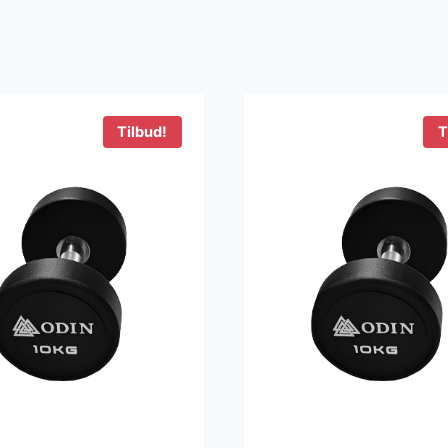
Tilbud!
T