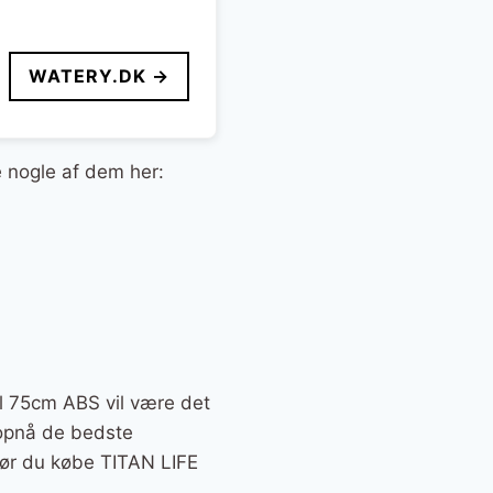
WATERY.DK →
e nogle af dem her:
ll 75cm ABS vil være det
t opnå de bedste
 bør du købe TITAN LIFE