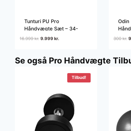
Tunturi PU Pro
Odin
Håndvægte Sæt – 34-
Håndv
42kg
Den
Den
D
16.999
kr.
9.999
kr.
300
kr.
oprindelige
aktuelle
o
pris
pris
p
Se også Pro Håndvægte Tilb
var:
er:
v
16.999 kr..
9.999 kr..
3
Tilbud!