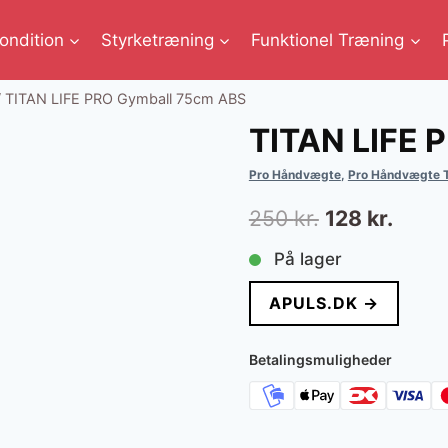
ondition
Styrketræning
Funktionel Træning
/
TITAN LIFE PRO Gymball 75cm ABS
TITAN LIFE 
Pro Håndvægte
,
Pro Håndvægte T
Den
Den
250
kr.
128
kr.
oprindelige
aktue
På lager
pris
pris
APULS.DK →
var:
er:
250 kr..
128 kr
Betalingsmuligheder