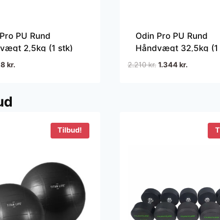
 Pro PU Rund
Odin Pro PU Rund
ægt 2,5kg (1 stk)
Håndvægt 32,5kg (1 
en
Den
Den
Den
98
kr.
2.210
kr.
1.344
kr.
prindelige
aktuelle
oprindelige
aktuelle
ris
pris
pris
pris
ud
ar:
er:
var:
er:
00 kr..
98 kr..
2.210 kr..
1.344 kr..
Tilbud!
T