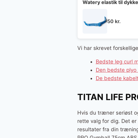
Watery elastik til dyk
50
kr.
Vi har skrevet forskellig
Bedste leg curl 
Den bedste plyo 
De bedste kabelt
TITAN LIFE P
Hvis du træner seriøst 
rette valg for dig. Det e
resultater fra din træni
PRO Gymball 75cm ABS f