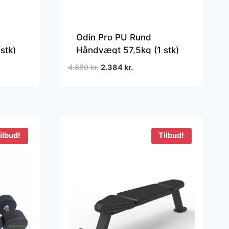
Odin Pro PU Rund
stk)
Håndvægt 57,5kg (1 stk)
Den
Den
4.880
kr.
2.384
kr.
oprindelige
aktuelle
pris
pris
var:
er:
4.880 kr..
2.384 kr..
ilbud!
Tilbud!