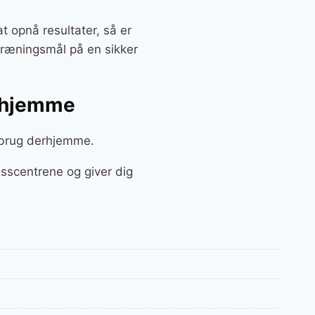
t opnå resultater, så er
 træningsmål på en sikker
erhjemme
l brug derhjemme.
sscentrene og giver dig