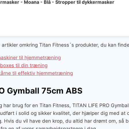
kermasker - Moana - Blå - Stropper til dykkermasker
e artikler omkring Titan Fitness´s produkter, du kan find
maskiner til hjemmetræning
boxes til din træning
årne til effektiv hjemmetræning
RO Gymball 75cm ABS
og har brug for en Titan Fitness, TITAN LIFE PRO Gymba
r udført i solid og sikker kvalitet, der hjælper dig med a
ng. Hvis du vil have den krop, du altid har drømt om, så
ra en af vores samarbejdspartnere i dag.