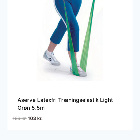
Aserve Latexfri Træningselastik Light
Grøn 5,5m
Den
Den
169
kr.
103
kr.
oprindelige
aktuelle
pris
pris
var:
er: