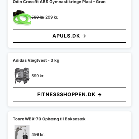
Odin Crossfit ABS Gymnastikringe Plast - Grøn
Den
Den
599
kr.
299
kr.
oprindelige
aktuelle
pris
pris
APULS.DK →
var:
er:
599 kr..
299 kr..
Adidas Vægtvest - 3 kg
599
kr.
FITNESSSHOPPEN.DK →
Toorx WBX-70 Ophæng til Boksesæk
499
kr.