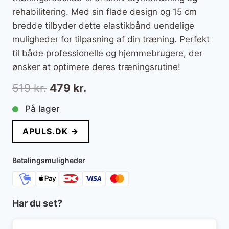
rehabilitering. Med sin flade design og 15 cm
bredde tilbyder dette elastikbånd uendelige
muligheder for tilpasning af din træning. Perfekt
til både professionelle og hjemmebrugere, der
ønsker at optimere deres træningsrutine!
Den
Den
519
kr.
479
kr.
oprindelige
aktuelle
På lager
pris
pris
APULS.DK →
var:
er:
519 kr..
479 kr..
Betalingsmuligheder
Har du set?