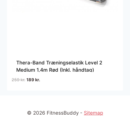
Thera-Band Træningselastik Level 2
Medium 1,4m Rød (Inkl. håndtag)
Den
Den
259
kr.
189
kr.
oprindelige
aktuelle
pris
pris
var:
er:
259 kr..
189 kr..
© 2026 FitnessBuddy -
Sitemap