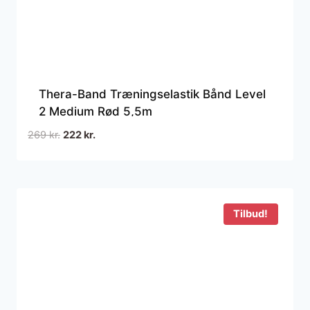
Thera-Band Træningselastik Bånd Level
2 Medium Rød 5,5m
Den
Den
269
kr.
222
kr.
oprindelige
aktuelle
pris
pris
var:
er:
269 kr..
222 kr..
Tilbud!