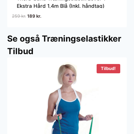
Ekstra Hård 1,4m Blå (Inkl. håndtag)
Den
Den
259
kr.
189
kr.
oprindelige
aktuelle
pris
pris
Se også Træningselastikker
var:
er:
259 kr..
189 kr..
Tilbud
Tilbud!