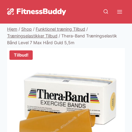
Fortsæt
til
indhold
Hjem
/
Shop
/
Funktionel træning Tilbud
/
Træningselastikker Tilbud
/
Thera-Band Træningselastik
Bånd Level 7 Max Hård Guld 5,5m
Tilbud!