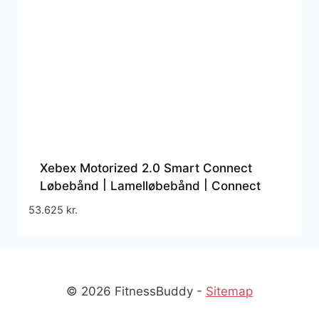
Xebex Motorized 2.0 Smart Connect
Løbebånd | Lamelløbebånd | Connect
digitalt | Friløbsfunktion | Hældning op til
53.625
kr.
15% | Hastighed op til 22 km/t
© 2026 FitnessBuddy -
Sitemap