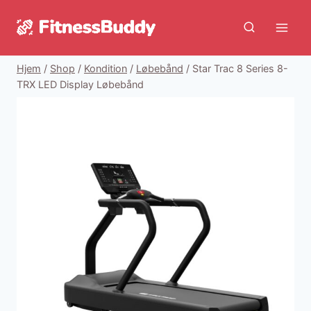
Fortsæt
til
indhold
Hjem
/
Shop
/
Kondition
/
Løbebånd
/
Star Trac 8 Series 8-
TRX LED Display Løbebånd