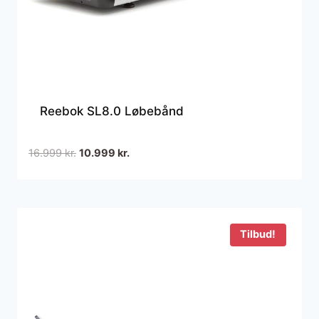
Reebok SL8.0 Løbebånd
Den
Den
16.999
kr.
10.999
kr.
oprindelige
aktuelle
pris
pris
var:
er:
16.999 kr..
10.999 kr..
Tilbud!