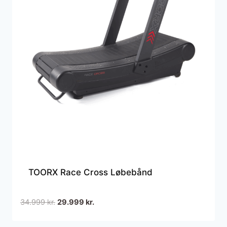
TOORX Race Cross Løbebånd
Den
Den
34.999
kr.
29.999
kr.
oprindelige
aktuelle
pris
pris