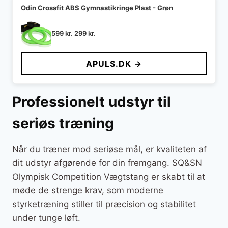
Odin Crossfit ABS Gymnastikringe Plast - Grøn
Den
Den
599
kr.
299
kr.
oprindelige
aktuelle
pris
pris
APULS.DK →
var:
er:
599 kr..
299 kr..
Professionelt udstyr til
seriøs træning
Når du træner mod seriøse mål, er kvaliteten af
dit udstyr afgørende for din fremgang. SQ&SN
Olympisk Competition Vægtstang er skabt til at
møde de strenge krav, som moderne
styrketræning stiller til præcision og stabilitet
under tunge løft.