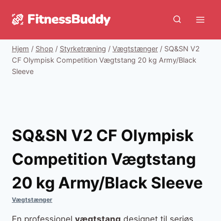
Fortsæt
til
indhold
Hjem
/
Shop
/
Styrketræning
/
Vægtstænger
/
SQ&SN V2
CF Olympisk Competition Vægtstang 20 kg Army/Black
Sleeve
SQ&SN V2 CF Olympisk
Competition Vægtstang
20 kg Army/Black Sleeve
Vægtstænger
En professionel
vægtstang
designet til seriøs