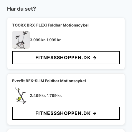
Har du set?
TOORX BRX-FLEXI Foldbar Motionscykel
Den
Den
3.999
kr.
1.999
kr.
oprindelige
aktuelle
pris
pris
FITNESSSHOPPEN.DK →
var:
er:
3.999 kr..
1.999 kr..
Everfit BFK-SLIM Foldbar Motionscykel
Den
Den
2.499
kr.
1.799
kr.
oprindelige
aktuelle
pris
pris
FITNESSSHOPPEN.DK →
var:
er:
2.499 kr..
1.799 kr..