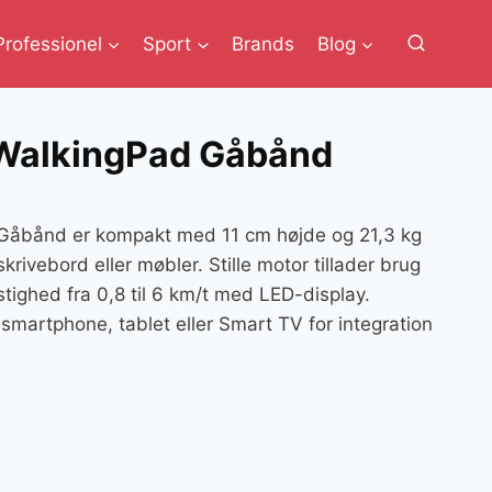
Professionel
Sport
Brands
Blog
WalkingPad Gåbånd
åbånd er kompakt med 11 cm højde og 21,3 kg
skrivebord eller møbler. Stille motor tillader brug
stighed fra 0,8 til 6 km/t med LED-display.
 smartphone, tablet eller Smart TV for integration
en
e
ktuelle
ris