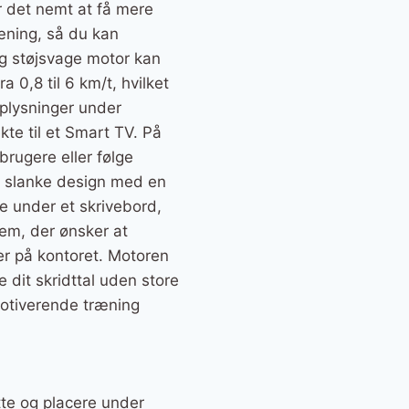
 det nemt at få mere
æning, så du kan
og støjsvage motor kan
0,8 til 6 km/t, hvilket
 oplysninger under
kte til et Smart TV. På
rugere eller følge
s slanke design med en
re under et skrivebord,
dem, der ønsker at
er på kontoret. Motoren
e dit skridttal uden store
motiverende træning
tte og placere under