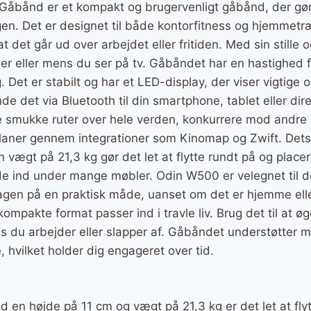
åbånd er et kompakt og brugervenligt gåbånd, der gør
en. Det er designet til både kontorfitness og hjemmetr
det går ud over arbejdet eller fritiden. Med sin stille 
 eller mens du ser på tv. Gåbåndet har en hastighed fra 
. Det er stabilt og har et LED-display, der viser vigtige
e det via Bluetooth til din smartphone, tablet eller dire
smukke ruter over hele verden, konkurrere mod andre b
laner gennem integrationer som Kinomap og Zwift. Det
 vægt på 21,3 kg gør det let at flytte rundt på og place
lide ind under mange møbler. Odin W500 er velegnet til 
dagen på en praktisk måde, uanset om det er hjemme ell
kompakte format passer ind i travle liv. Brug det til at øg
ns du arbejder eller slapper af. Gåbåndet understøtter 
hvilket holder dig engageret over tid.
d en højde på 11 cm og vægt på 21,3 kg er det let at fly