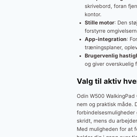
skrivebord, foran fjer
kontor.
Stille motor
: Den stø
forstyrre omgivelser
App-integration
: Fo
træningsplaner, ople
Brugervenlig hasti
og giver overskuelig
Valg til aktiv hv
Odin W500 WalkingPad G
nem og praktisk måde. D
forbindelsesmuligheder g
skridt, mens du arbejder 
Med muligheden for at f