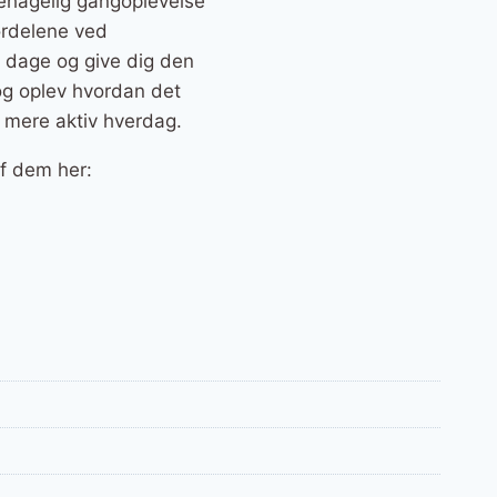
behagelig gangoplevelse
ordelene ved
e dage og give dig den
 og oplev hvordan det
en mere aktiv hverdag.
af dem her: