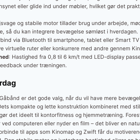
nsynet eller glide ind under møbler, hvilket gør det prak
jsvage og stabile motor tillader brug under arbejde, mød
ne, så du kan integrere bevægelse sømløst i hverdagen.
rbind via Bluetooth til smartphone, tablet eller Smart TV 
ve virtuelle ruter eller konkurrere med andre gennem Ki
ghed
: Hastighed fra 0,8 til 6 km/t med LED-display passe
 feedback under træningen.
erdag
åbånd er det gode valg, når du vil have mere bevægel
ets kompakte og lette konstruktion kombineret med still
ør det ideelt til kontorfitness og hjemmetræning. Forest
ved computeren eller nyder en film – det bliver en naturl
orbinde til apps som Kinomap og Zwift får du motiveren