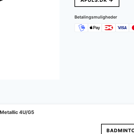
APULS.DK →
var:
e
6.000 kr..
2
Betalingsmuligheder
Metallic 4U/G5
BADMINT