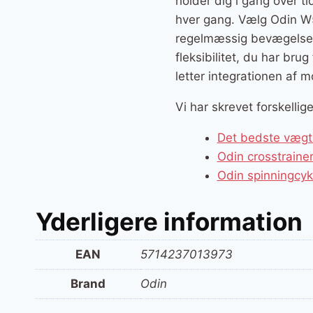
holder dig i gang over t
hver gang. Vælg Odin W5
regelmæssig bevægelse i 
fleksibilitet, du har br
letter integrationen af m
Vi har skrevet forskelli
Det bedste vægts
Odin crosstrain
Odin spinningcy
Yderligere information
EAN
5714237013973
Brand
Odin