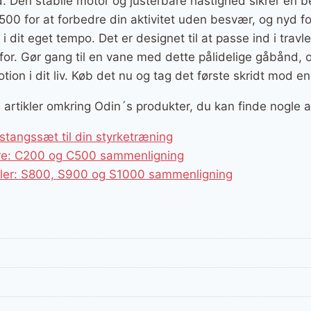
id. Den stabile motor og justerbare hastighed sikrer en 
00 for at forbedre din aktivitet uden besvær, og nyd f
dit eget tempo. Det er designet til at passe ind i travl
ug for. Gør gang til en vane med dette pålidelige gåbånd,
otion i dit liv. Køb det nu og tag det første skridt mod 
ge artikler omkring Odin´s produkter, du kan finde nogle 
tangssæt til din styrketræning
ere: C200 og C500 sammenligning
kler: S800, S900 og S1000 sammenligning