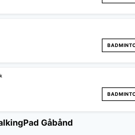
BADMINT
k
BADMINT
lkingPad Gåbånd