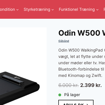
ondition
Styrketræning
Funktionel Træning
Odin W500 
Gåbånd
Odin W500 WalkingPad G
vægt, let at flytte under 
under møder eller tv. Ha
Bluetooth-forbindelse til
med Kinomap og Zwift.
Den
D
6.000
kr.
2.399
kr.
oprindelig
a
På lager
pris
p