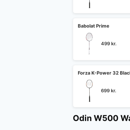
Babolat Prime
499
kr.
Forza K-Power 32 Blac
699
kr.
Odin W500 Wa