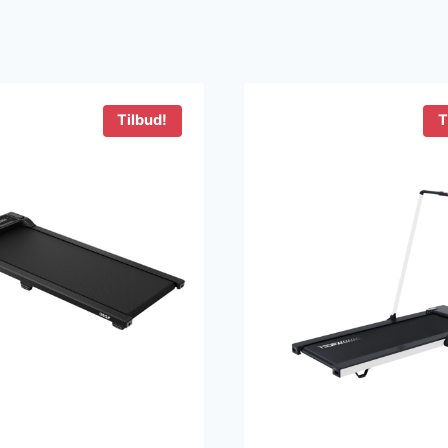
Tilbud!
T