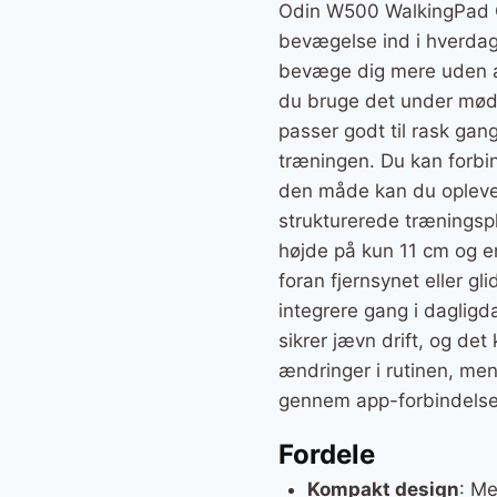
Odin W500 WalkingPad G
bevægelse ind i hverdag
bevæge dig mere uden at 
du bruge det under møder
passer godt til rask gang
træningen. Du kan forbind
den måde kan du opleve 
strukturerede træningsp
højde på kun 11 cm og en
foran fjernsynet eller g
integrere gang i daglig
sikrer jævn drift, og det 
ændringer i rutinen, me
gennem app-forbindelse, 
Fordele
Kompakt design
: Me