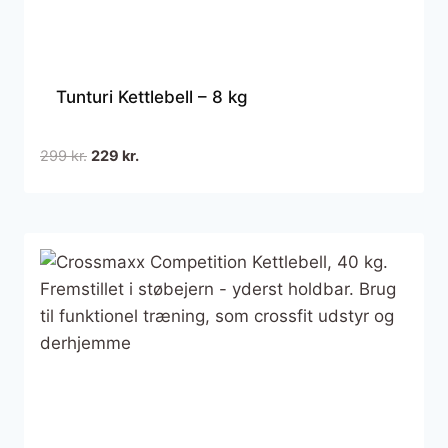
Tunturi Kettlebell – 8 kg
Den
Den
299
kr.
229
kr.
oprindelige
aktuelle
pris
pris
var:
er:
299 kr..
229 kr..