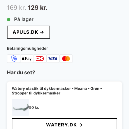
Den
Den
169
kr.
129
kr.
oprindelige
aktuelle
På lager
pris
pris
APULS.DK →
var:
er:
169 kr..
129 kr..
Betalingsmuligheder
Har du set?
Watery elastik til dykkermasker - Moana - Grøn -
Stropper til dykkermasker
50
kr.
WATERY.DK →