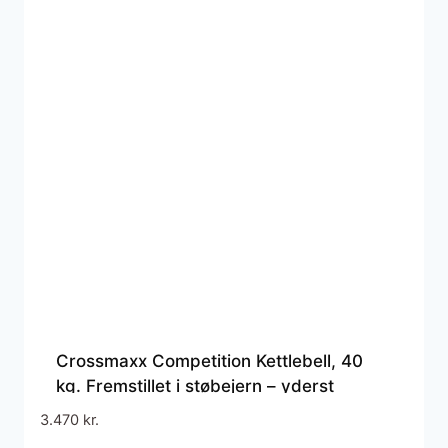
Crossmaxx Competition Kettlebell, 40
kg. Fremstillet i støbejern – yderst
holdbar. Brug til funktionel træning, som
3.470
kr.
crossfit udstyr og derhjemme