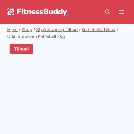
Fortsæt
til
indhold
Hjem
/
Shop
/
Styrketræning Tilbud
/
Kettlebells Tilbud
/
Odin Støbejern Kettlebell 2kg
Tilbud!