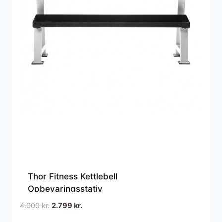
Thor Fitness Kettlebell
Opbevaringsstativ
Den
Den
4.000
kr.
2.799
kr.
oprindelige
aktuelle