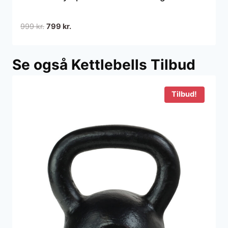
Den
Den
999
kr.
799
kr.
oprindelige
aktuelle
pris
pris
Se også Kettlebells Tilbud
var:
er:
999 kr..
799 kr..
Tilbud!