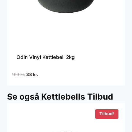
Odin Vinyl Kettlebell 2kg
Den
Den
169
kr.
38
kr.
oprindelige
aktuelle
pris
pris
Se også Kettlebells Tilbud
var:
er:
169 kr..
38 kr..
Tilbud!