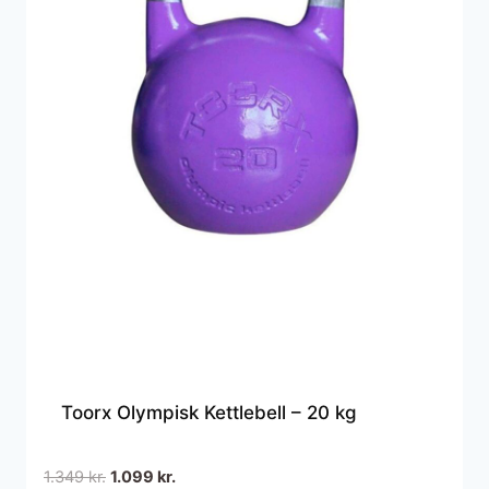
Toorx Olympisk Kettlebell – 20 kg
Den
Den
1.349
kr.
1.099
kr.