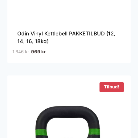
Odin Vinyl Kettlebell PAKKETILBUD (12,
14, 16, 18kg)
Den
Den
1.646
kr.
969
kr.
oprindelige
aktuelle
pris
pris
var:
er:
1.646 kr..
969 kr..
Tilbud!