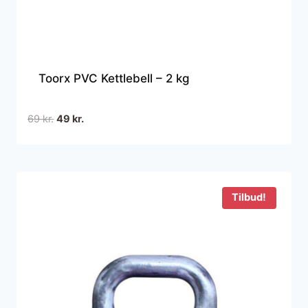
Toorx PVC Kettlebell – 2 kg
Den
Den
69
kr.
49
kr.
oprindelige
aktuelle
pris
pris
var:
er:
69 kr..
49 kr..
Tilbud!