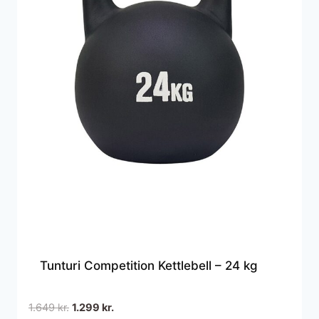
Tunturi Competition Kettlebell – 24 kg
Den
Den
1.649
kr.
1.299
kr.