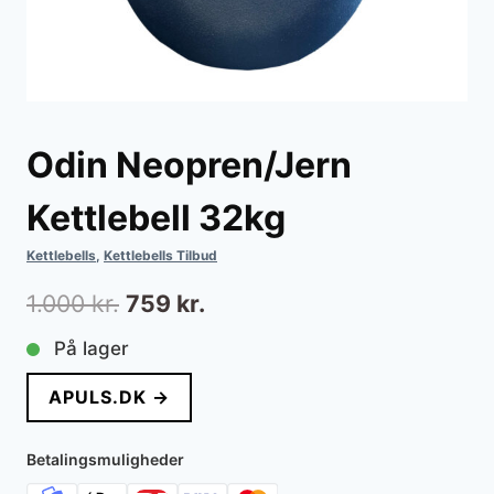
Odin Neopren/Jern
Kettlebell 32kg
Kettlebells
,
Kettlebells Tilbud
Den
Den
1.000
kr.
759
kr.
oprindelige
aktuelle
På lager
pris
pris
APULS.DK →
var:
er:
1.000 kr..
759 kr..
Betalingsmuligheder