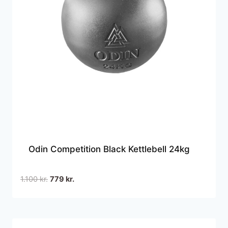
Odin Competition Black Kettlebell 24kg
Den
Den
1.100
kr.
779
kr.
oprindelige
aktuelle
pris
pris
var:
er:
1.100 kr..
779 kr..