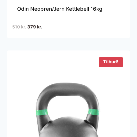
Odin Neopren/Jern Kettlebell 16kg
Den
Den
510
kr.
379
kr.
oprindelige
aktuelle
pris
pris
var:
er:
510 kr..
379 kr..
Tilbud!