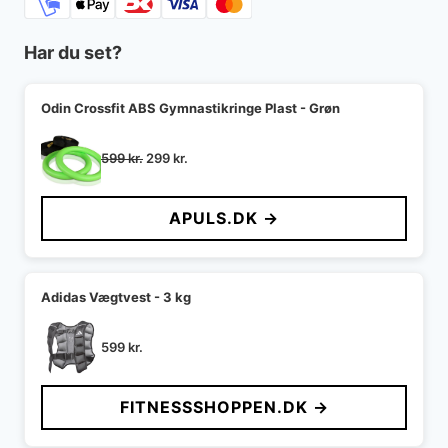
Har du set?
Odin Crossfit ABS Gymnastikringe Plast - Grøn
Den
Den
599
kr.
299
kr.
oprindelige
aktuelle
pris
pris
APULS.DK →
var:
er:
599 kr..
299 kr..
Adidas Vægtvest - 3 kg
599
kr.
FITNESSSHOPPEN.DK →