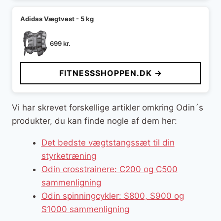
Adidas Vægtvest - 5 kg
699
kr.
FITNESSSHOPPEN.DK →
Vi har skrevet forskellige artikler omkring Odin´s
produkter, du kan finde nogle af dem her:
Det bedste vægtstangssæt til din
styrketræning
Odin crosstrainere: C200 og C500
sammenligning
Odin spinningcykler: S800, S900 og
S1000 sammenligning