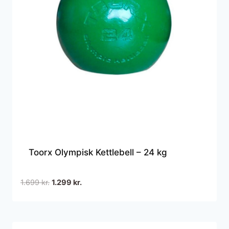
Toorx Olympisk Kettlebell – 24 kg
Den
Den
1.699
kr.
1.299
kr.
oprindelige
aktuelle
pris
pris
var:
er: