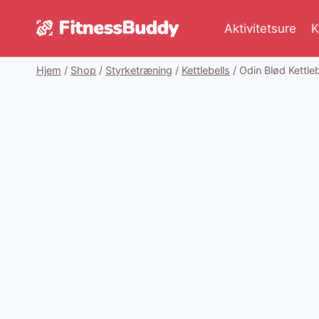
Fortsæt
til
Aktivitetsure
K
indhold
Hjem
/
Shop
/
Styrketræning
/
Kettlebells
/
Odin Blød Kettle