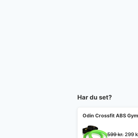
Har du set?
Odin Crossfit ABS Gymn
Den
599
kr.
299
k