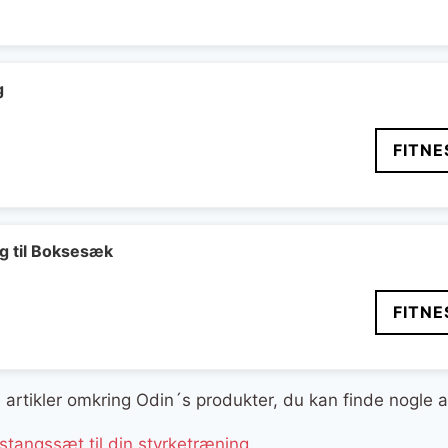
delige
aktuelle
pris
er:
..
299 kr..
g
FITNE
 til Boksesæk
FITNE
ge artikler omkring Odin´s produkter, du kan finde nogle 
tangssæt til din styrketræning