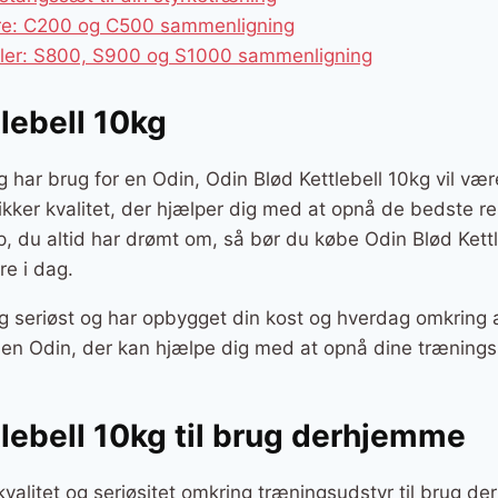
ere: C200 og C500 sammenligning
kler: S800, S900 og S1000 sammenligning
lebell 10kg
 har brug for en Odin, Odin Blød Kettlebell 10kg vil være
sikker kvalitet, der hjælper dig med at opnå de bedste re
p, du altid har drømt om, så bør du købe Odin Blød Kettl
e i dag.
g seriøst og har opbygget din kost og hverdag omkring a
r en Odin, der kan hjælpe dig med at opnå dine trænings
lebell 10kg til brug derhjemme
kvalitet og seriøsitet omkring træningsudstyr til brug d