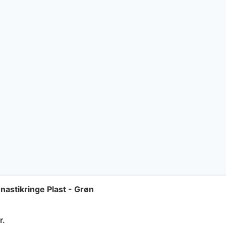
astikringe Plast - Grøn
Den
r.