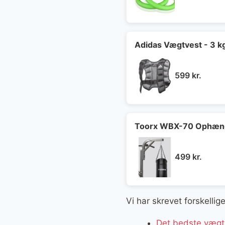
oprin
pris
var:
599 kr
Adidas Vægtvest - 3 k
599
kr.
Toorx WBX-70 Ophæng
499
kr.
Vi har skrevet forskelli
Det bedste vægts