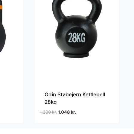
Odin Støbejern Kettlebell
28kg
Den
Den
1.300
kr.
1.048
kr.
oprindelige
aktuelle
pris
pris
var:
er: