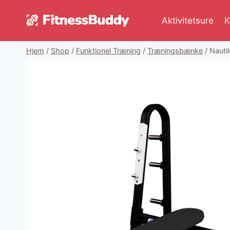
Fortsæt
til
Aktivitetsure
K
indhold
Hjem
/
Shop
/
Funktionel Træning
/
Træningsbænke
/
Nauti