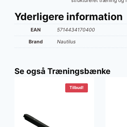
struktureret træning og f
Yderligere information
EAN
5714434170400
Brand
Nautilus
Se også Træningsbænke
Tilbud!