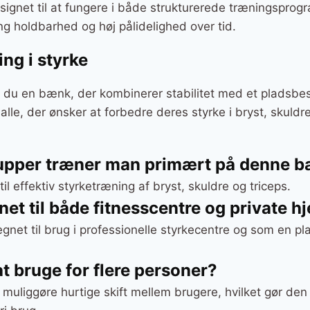
signet til at fungere i både strukturerede træningsprog
ang holdbarhed og høj pålidelighed over tid.
ing i styrke
år du en bænk, der kombinerer stabilitet med et pladsbe
 alle, der ønsker at forbedre deres styrke i bryst, skuld
upper træner man primært på denne 
l effektiv styrketræning af bryst, skuldre og triceps.
et til både fitnesscentre og private h
net til brug i professionelle styrkecentre og som en pla
 bruge for flere personer?
t muliggøre hurtige skift mellem brugere, hvilket gør den 