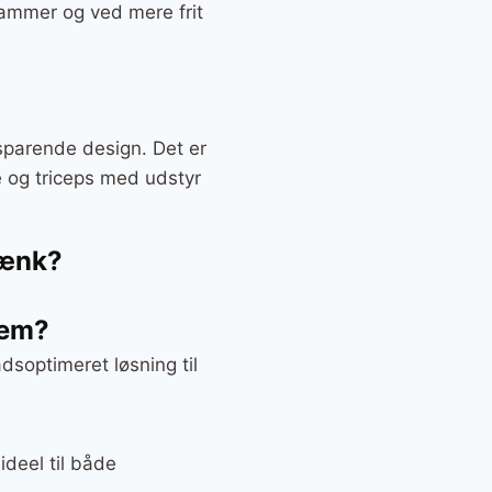
rammer og ved mere frit
sparende design. Det er
re og triceps med udstyr
bænk?
jem?
dsoptimeret løsning til
ideel til både