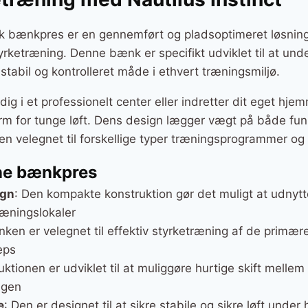
9 kr..
5.999 kr..
sk bænkpres er en gennemført og pladsoptimeret løsning t
yrketræning. Denne bænk er specifikt udviklet til at unde
stabil og kontrolleret måde i ethvert træningsmiljø.
g i et professionelt center eller indretter dit eget hj
rm for tunge løft. Dens design lægger vægt på både funk
 den velegnet til forskellige typer træningsprogrammer og
ne bænkpres
ign
: Den kompakte konstruktion gør det muligt at udnytt
æningslokaler
nken er velegnet til effektiv styrketræning af de prim
eps
uktionen er udviklet til at muliggøre hurtige skift mellem
ngen
e
: Den er designet til at sikre stabile og sikre løft unde