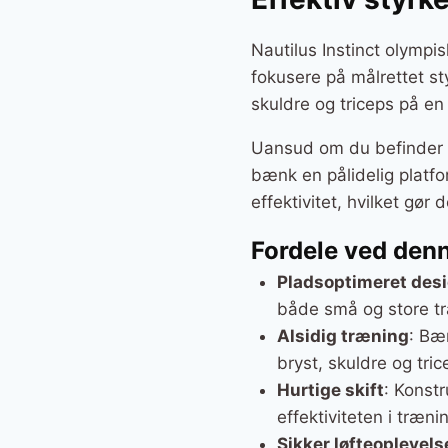
7.99
Nautilus Instinct olympi
fokusere på målrettet st
skuldre og triceps på en 
Uansud om du befinder di
bænk en pålidelig platfo
effektivitet, hvilket gør
Fordele ved den
Pladsoptimeret des
både små og store tr
Alsidig træning
: Bæ
bryst, skuldre og tric
Hurtige skift
: Konstr
effektiviteten i træni
Sikker løfteoplevels