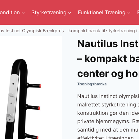
ondition
Styrketræning
Funktionel Træning
lus Instinct Olympisk Bænkpres – kompakt bænk til styrketræning 
Nautilus Ins
– kompakt bæ
center og h
Træningsbænke
Nautilus Instinct olymp
målrettet styrketræning 
konstruktion gør den ide
private hjemmegyms. Bænk
samtidig med at den muli
effektivitet i træningen.