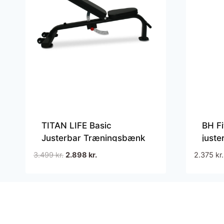
TITAN LIFE Basic
BH F
Justerbar Træningsbænk
just
360 k
Den
Den
3.499
kr.
2.898
kr.
2.375
kr.
til s
oprindelige
aktuelle
gym
pris
pris
var:
er:
3.499 kr..
2.898 kr..