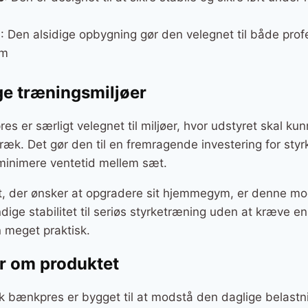
m
: Den alsidige opbygning gør den velegnet til både prof
ym
lige træningsmiljøer
 er særligt velegnet til miljøer, hvor udstyret skal k
træk. Det gør den til en fremragende investering for styr
minimere ventetid mellem sæt.
st, der ønsker at opgradere sit hjemmegym, er denne mo
dige stabilitet til seriøs styrketræning uden at kræve 
 meget praktisk.
er om produktet
sk bænkpres er bygget til at modstå den daglige belastnin