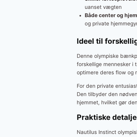
uanset vægten
Både center og hje
og private hjemmeg
Ideel til forskel
Denne olympiske bænkpres
forskellige mennesker i 
optimere deres flow og 
For den private entusia
Den tilbyder den nødven
hjemmet, hvilket gør den
Praktiske detalj
Nautilus Instinct olympi