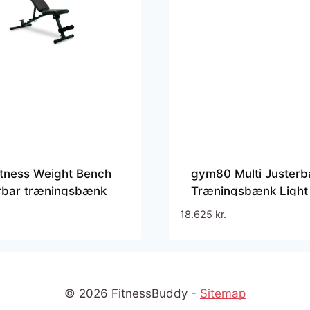
itness Weight Bench
gym80 Multi Justerb
erbar træningsbænk
Træningsbænk Light
g maks. belastning
18.625
kr.
tyrketræning i home
© 2026 FitnessBuddy -
Sitemap