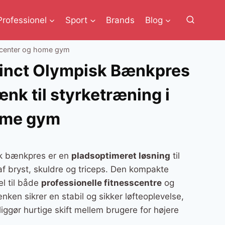
Professionel
Sport
Brands
Blog
i center og home gym
tinct Olympisk Bænkpres
nk til styrketræning i
ome gym
isk bænkpres er en
pladsoptimeret løsning
til
af bryst, skuldre og triceps. Den kompakte
el til både
professionelle fitnesscentre
og
en sikrer en stabil og sikker løfteoplevelse,
ggør hurtige skift mellem brugere for højere