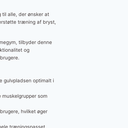
il alle, der ønsker at
rstøtte træning af bryst,
emmegym, tilbyder denne
tionalitet og
 brugere.
e gulvpladsen optimalt i
ære muskelgrupper som
 brugere, hvilket øger
r hele træningspasset